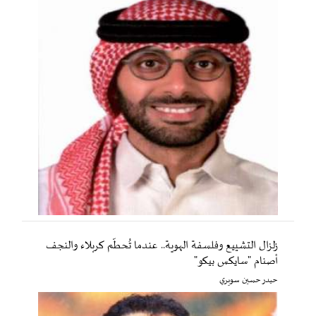
زلزال التشييع وفلسفة الهوية.. عندما تُحطّم كربلاء والنجف
أصنام "سايكس بيكو"
حيدر حسين سويري