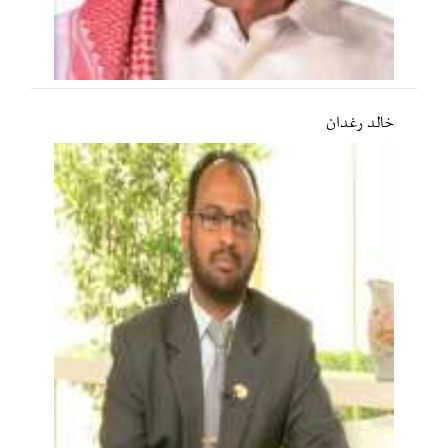
خالد رغدان