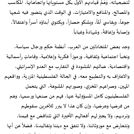
لتضحياته، وَهَمُ قيادتهم الأول بكل مستوياتها واتجاهاتها، المكاسب
والمصالح، والمنافع والامتيازات، في الوقت الذي يتضور فيه شعبها
جوعاً، ويقاسي ألماً، ويشكو حصاراً، ويكتوي أبناؤه أسراً واعتقالاً،
وإصابةً وإعاقةً، وشهادةً وغياباً.
وجد بعض المتخاذلين من العرب، أنظمة حكمٍ ورجال سياسة،
ونخباً اجتماعية وثقافية، ورموزاً فكرية وإعلامية، وقاماتٍ رأسمالية
واقتصادية، ضالتهم المنشودة في التقارب مع العدو الإسرائيلي،
والاعتراف به والتطبيع معه، في الحالة الفلسطينية المزرية، وواقعهم
المهين، وصراعهم المخزي، وصورتهم المشوهة، التي يتحمل
الفلسطينيون كامل المسؤولية عنها، فهم من صنعها ورسمها، وهم
من فرضها وعرضها، وإن كان هذا لا يبرر للآخرين سقوطهم
وترديهم، ولا يجيز لهم أفعالهم الأخيرة التي تتناقض مع قيمنا،
وتتعارض مع موروثاتنا، ولا تتفق مع ديننا وتقاليدنا، فضلاً عن أنها