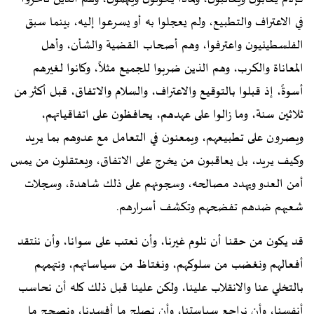
في الاعتراف والتطبيع، ولم يعجلوا به أو يسرعوا إليه، بينما سبق
الفلسطينيون واعترفوا، وهم أصحاب القضية والشأن، وأهل
المعاناة والكرب، وهم الذين ضربوا للجميع مثلاً، وكانوا لغيرهم
أسوةً، إذ قبلوا بالتوقيع والاعتراف، والسلام والاتفاق، قبل أكثر من
ثلاثين سنة، وما زالوا على عهدهم، يحافظون على اتفاقياتهم،
ويصرون على تطبيعهم، ويمعنون في التعامل مع عدوهم بما يريد
وكيف يريد، بل يعاقبون من يخرج على الاتفاق، ويعتقلون من يمس
أمن العدو ويهدد مصالحه، وسجونهم على ذلك شاهدة، وسجلات
شعبهم ضدهم تفضحهم وتكشف أسرارهم.
قد يكون من حقنا أن نلوم غيرنا، وأن نعتب على سوانا، وأن ننتقد
أفعالهم ونغضب من سلوكهم، ونغتاظ من سياساتهم، ونتهمهم
بالتخلي عنا والانقلاب علينا، ولكن علينا قبل ذلك كله أن نحاسب
أنفسنا، وأن نراجع سياستنا، وأن نصلح ما أفسدنا، ونصحح ما