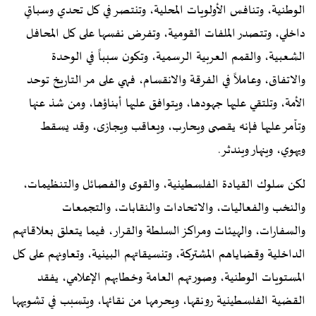
الوطنية، وتنافس الأولويات المحلية، وتنتصر في كل تحدي وسباقٍ
داخلي، وتتصدر الملفات القومية، وتفرض نفسها على كل المحافل
الشعبية، والقمم العربية الرسمية، وتكون سبباً في الوحدة
والاتفاق، وعاملاً في الفرقة والانقسام، فهي على مر التاريخ توحد
الأمة، وتلتقي عليها جهودها، ويتوافق عليها أبناؤها، ومن شذ عنها
وتآمر عليها فإنه يقصى ويحارب، ويعاقب ويجازى، وقد يسقط
ويهوي، وينهار ويندثر.
لكن سلوك القيادة الفلسطينية، والقوى والفصائل والتنظيمات،
والنخب والفعاليات، والاتحادات والنقابات، والتجمعات
والسفارات، والهيئات ومراكز السلطة والقرار، فيما يتعلق بعلاقاتهم
الداخلية وقضاياهم المشتركة، وتنسيقاتهم البينية، وتعاونهم على كل
المستويات الوطنية، وصورتهم العامة وخطابهم الإعلامي، يفقد
القضية الفلسطينية رونقها، ويحرمها من نقائها، ويتسبب في تشويهها