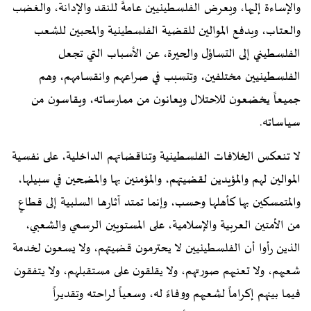
والإساءة إليها، ويعرض الفلسطينيين عامةً للنقد والإدانة، والغضب
والعتاب، ويدفع الموالين للقضية الفلسطينية والمحبين للشعب
الفلسطيني إلى التساؤل والحيرة، عن الأسباب التي تجعل
الفلسطينيين مختلفين، وتتسبب في صراعهم وانقسامهم، وهم
جميعاً يخضعون للاحتلال ويعانون من ممارساته، ويقاسون من
سياساته.
لا تنعكس الخلافات الفلسطينية وتناقضاتهم الداخلية، على نفسية
الموالين لهم والمؤيدين لقضيتهم، والمؤمنين بها والمضحين في سبيلها،
والمتمسكين بها كأهلها وحسب، وإنما تمتد آثارها السلبية إلى قطاعٍ
من الأمتين العربية والإسلامية، على المستويين الرسمي والشعبي،
الذين رأوا أن الفلسطينيين لا يحترمون قضيتهم، ولا يسعون لخدمة
شعبهم، ولا تعنيهم صورتهم، ولا يقلقون على مستقبلهم، ولا يتفقون
فيما بينهم إكراماً لشعبهم ووفاءً له، وسعياً لراحته وتقديراً