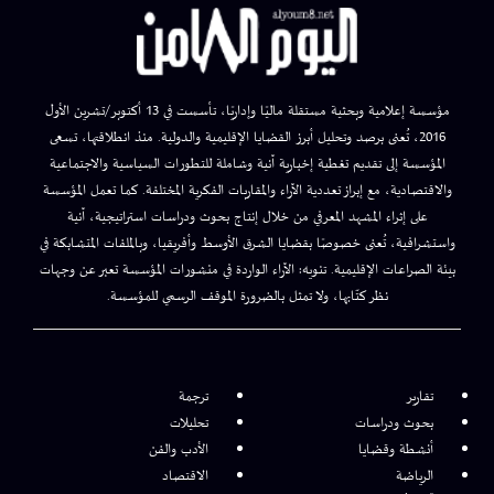
مؤسسة إعلامية وبحثية مستقلة ماليًا وإداريًا، تأسست في 13 أكتوبر/تشرين الأول
2016، تُعنى برصد وتحليل أبرز القضايا الإقليمية والدولية. منذ انطلاقتها، تسعى
المؤسسة إلى تقديم تغطية إخبارية آنية وشاملة للتطورات السياسية والاجتماعية
والاقتصادية، مع إبراز تعددية الآراء والمقاربات الفكرية المختلفة. كما تعمل المؤسسة
على إثراء المشهد المعرفي من خلال إنتاج بحوث ودراسات استراتيجية، آنية
واستشرافية، تُعنى خصوصًا بقضايا الشرق الأوسط وأفريقيا، وبالملفات المتشابكة في
بيئة الصراعات الإقليمية. تنويه: الآراء الواردة في منشورات المؤسسة تعبر عن وجهات
نظر كتّابها، ولا تمثل بالضرورة الموقف الرسمي للمؤسسة.
تقارير
ترجمة
بحوث ودراسات
تحليلات
أنشطة وقضايا
الأدب والفن
الرياضة
الاقتصاد