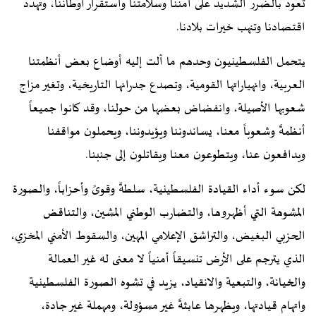
تعود بالضرر الشديد على أمننا وسلامتنا واستقرار أوطاننا، وتهدد
اقتصادنا وتنهب خيرات بلادنا.
يتحمل الفلسطينيون وحدهم ما آلت إليه أوضاع بعض أنظمتنا
العربية، وانهياراتها القومية، وتصدع جدرانها التاريخية، وتغير مزاج
شعوبها الأصيلة، وانفضاض بعضها من حولنا، وقد كانوا جميعاً
أنظمةً وشعوباً معنا، يساندوننا ويؤيدوننا، ويحملون مواقفنا
ويدافعون عنا، ويتطوعون معنا ويقاتلون إلى جنبنا.
لكن سوء أداء القيادة الفلسطينية، سلطةً وقوىً وأحزاباً، والصورة
المشوهة التي أظهروها، والتضارب الوطني المشين، والتناقض
الحزبي البغيض، والتراشق الإعلامي المهين، والسقوط الأمني المخزي،
الذي يترجم على الأرض تنسيقاً أمنياً لا معنى له غير العمالة
والخيانة، والتبعية والانقياد، يزيد في تشوه الصورة الفلسطينية
واتهام قيادتها، ويظهرها عابثةً غير مسؤولة، ومهملة غير جادة،