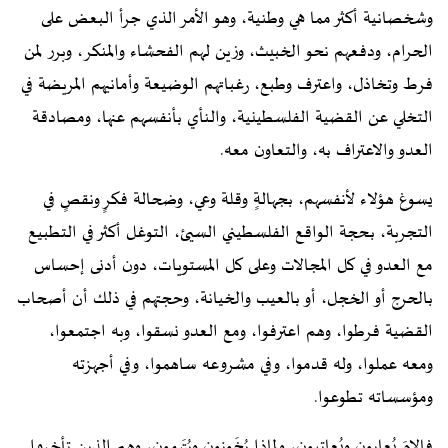
وشخصانية أكثر مما هي وطنية، وهو الأمر الذي جرأ البعض على
الحرام، ودفعهم نحو الخبيث، وزين لهم الفحشاء والمنكر، وبرر لمن
فرط وتخاذل، واعترف وطبع، رغباتهم الوضيعة وأمانيهم المريضة في
التخلي عن القضية الفلسطينية، والنأي بأنفسهم عنها، ومصادقة
العدو والاعتراف به، والتعاون معه.
يسوغ هؤلاء لأنفسهم، بجهالةٍ وقلة وعي، وضحالة فكرٍ ونقصٍ في
التجربة، بحجة الواقع الفلسطيني السيئ، التوغل أكثر في التطبيع
مع العدو في كل المجالات وعلى كل المستويات، دون أدنى إحساس
بالحرج أو الخجل، أو بالعيب والخيانة، وحجتهم في ذلك أن أصحاب
القضية فرطوا، وهم اعترفوا، ومع العدو نسقوا، وبه اجتمعوا،
ومعه عملوا، وله قدموا، وفي مشروعه ساهموا، وفي أجهزته
ومؤسساته تطوعوا.
فإلامَ يُعابون ويُعاتبون، ولماذا يُخَونون ويُتَهمون، وهم الذين تأخروا