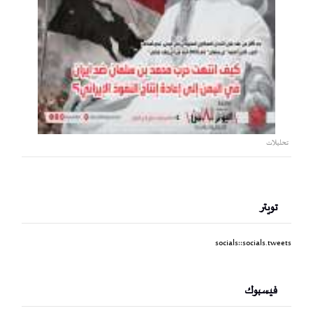
تحليلات
تويتر
socials::socials.tweets
فيسبوك