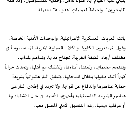
ينبغي عليه القيام بها، صوناً للأمن، وحمايةً للمستوطنين، ومداهمةً
"للمخربين"، وإحباطاً لعملياتٍ "عدوانية" محتملة.
باتت العربات العسكرية الإسرائيلية، والوحدات الأمنية الخاصة،
وفرق المستعربين الكثيرة، والكلاب الضارية المدربة، تشاهد يومياً في
مختلف أرجاء الضفة الغربية، تجتاح مدنها، وتداهم بلداتها،
وتقتحم مخيماتها، وتعتقل أبناءها، وتشتبك مع أهلها، وتحدث خراباً
كبيراً أثناء دخولها وخلال انسحابها، وتطلق النار عشوائياً بذريعة
حماية عناصرها والدفاع عن قواتها، ولا تتردد في إطلاق النار على
عناصر الشرطة الفلسطينية وأجهزتها الأمنية، في حال الاشتباه بها
أو عرقلتها مهمتها، رغم التنسيق الأمني المسبق معها.