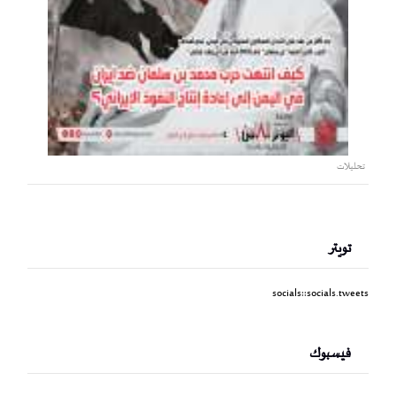
تحليلات
تويتر
socials::socials.tweets
فيسبوك