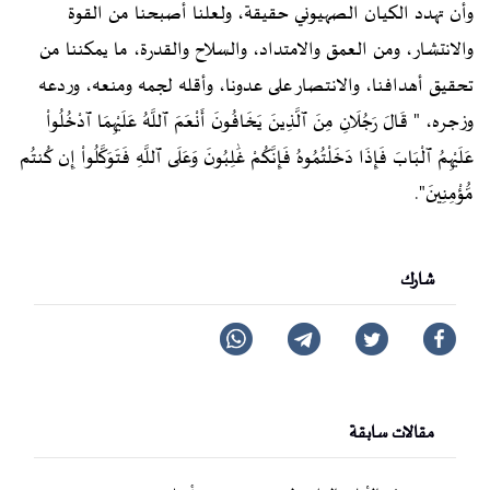
وأن تهدد الكيان الصهيوني حقيقة، ولعلنا أصبحنا من القوة
والانتشار، ومن العمق والامتداد، والسلاح والقدرة، ما يمكننا من
تحقيق أهدافنا، والانتصار على عدونا، وأقله لجمه ومنعه، وردعه
وزجره، " قَالَ رَجُلَانِ مِنَ ٱلَّذِينَ يَخَافُونَ أَنْعَمَ ٱللَّهُ عَلَيْهِمَا ٱدْخُلُواْ
عَلَيْهِمُ ٱلْبَابَ فَإِذَا دَخَلْتُمُوهُ فَإِنَّكُمْ غَٰلِبُونَ وَعَلَى ٱللَّهِ فَتَوَكَّلُواْ إِن كُنتُم
مُّؤْمِنِينَ".
شارك
مقالات سابقة