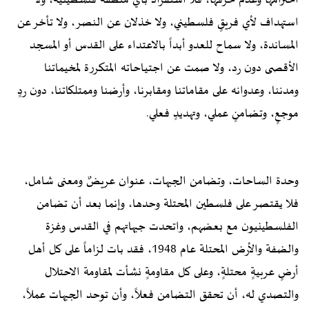
احترامها وعدم خرقها، فلا استفراد بأي منطقة فلسطينية، ولا
استهداف لأي فريقٍ فلسطيني، ولا خذلان عن النصر، ولا تأخر عن
المساندة، ولا سماح للعدو أبداً بالاعتداء على القدس أو المسجد
الأقصى دون رد، ولا صمت عن اجتياحاته المتكررة لمخيماتنا
ومدننا، وعدوانه على مقاماتنا ومقابرنا، وأرضنا وممتلكاتنا، دون ردٍ
موجعٍ، وتضامنٍ عملي، وتهديدٍ فعلي.
وحدة الساحات، وتضامن الجبهات، عنوان عريضٌ ومعنى شامل،
فلا يقتصر على فلسطين المحتلة وحدها، وإنما بعد أن تضامن
الفلسطينيون مع بعضهم، واتحدت جبهاتهم في القدس وغزة
والضفة والأرض المحتلة عام 1948، فقد بات لزاماً على كل أهل
أرضٍ عربيةٍ محتلةٍ، وعلى كل مقاومةٍ نشأت لمقاومة الاحتلال
والتصدي له، أن تحقق التضامن فعلاً، وأن توحد الجبهات عملاً،