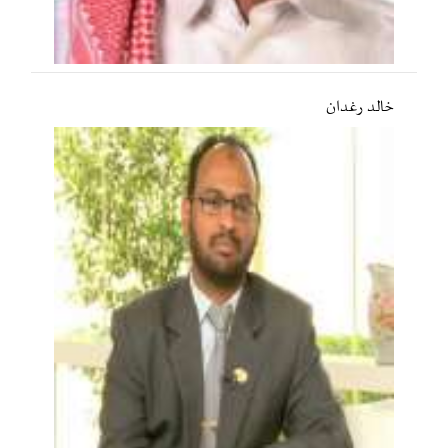
خالد رغدان