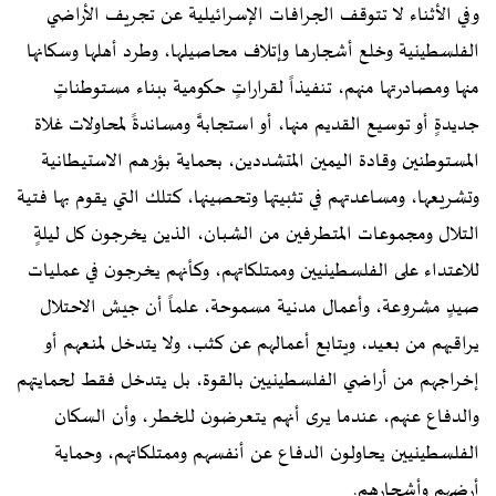
وفي الأثناء لا تتوقف الجرافات الإسرائيلية عن تجريف الأراضي
الفلسطينية وخلع أشجارها وإتلاف محاصيلها، وطرد أهلها وسكانها
منها ومصادرتها منهم، تنفيذاً لقراراتٍ حكومية ببناء مستوطناتٍ
جديدةٍ أو توسيع القديم منها، أو استجابةً ومساندةً لمحاولات غلاة
المستوطنين وقادة اليمين المتشددين، بحماية بؤرهم الاستيطانية
وتشريعها، ومساعدتهم في تثبيتها وتحصينها، كتلك التي يقوم بها فتية
التلال ومجموعات المتطرفين من الشبان، الذين يخرجون كل ليلةٍ
للاعتداء على الفلسطينيين وممتلكاتهم، وكأنهم يخرجون في عمليات
صيدٍ مشروعة، وأعمال مدنية مسموحة، علماً أن جيش الاحتلال
يراقبهم من بعيد، ويتابع أعمالهم عن كثب، ولا يتدخل لمنعهم أو
إخراجهم من أراضي الفلسطينيين بالقوة، بل يتدخل فقط لحمايتهم
والدفاع عنهم، عندما يرى أنهم يتعرضون للخطر، وأن السكان
الفلسطينيين يحاولون الدفاع عن أنفسهم وممتلكاتهم، وحماية
أرضهم وأشجارهم.