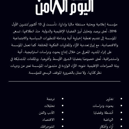
مؤسسة إعلامية وبحثية مستقلة ماليًا وإداريًا، تأسست في 13 أكتوبر/تشرين الأول
2016، تُعنى برصد وتحليل أبرز القضايا الإقليمية والدولية. منذ انطلاقتها، تسعى
المؤسسة إلى تقديم تغطية إخبارية آنية وشاملة للتطورات السياسية والاجتماعية
والاقتصادية، مع إبراز تعددية الآراء والمقاربات الفكرية المختلفة. كما تعمل المؤسسة
على إثراء المشهد المعرفي من خلال إنتاج بحوث ودراسات استراتيجية، آنية
واستشرافية، تُعنى خصوصًا بقضايا الشرق الأوسط وأفريقيا، وبالملفات المتشابكة في
بيئة الصراعات الإقليمية. تنويه: الآراء الواردة في منشورات المؤسسة تعبر عن وجهات
نظر كتّابها، ولا تمثل بالضرورة الموقف الرسمي للمؤسسة.
تقارير
ترجمة
بحوث ودراسات
تحليلات
أنشطة وقضايا
الأدب والفن
الرياضة
الاقتصاد
آراء وأفكار
انفوجرافك