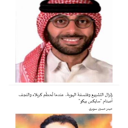
زلزال التشييع وفلسفة الهوية.. عندما تُحطّم كربلاء والنجف
أصنام "سايكس بيكو"
حيدر حسين سويري