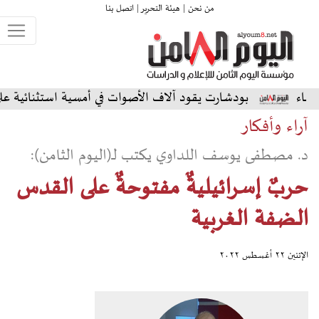
من نحن |
هيئة التحرير |
اتصل بنا
ارت يقود آلاف الأصوات في أمسية استثنائية على المسرح الشمالي
آراء وأفكار
د. مصطفى يوسف اللداوي يكتب لـ(اليوم الثامن):
حربٌ إسرائيليةٌ مفتوحةٌ على القدس
الضفة الغربية
الإثنين ٢٢ أغسطس ٢٠٢٢