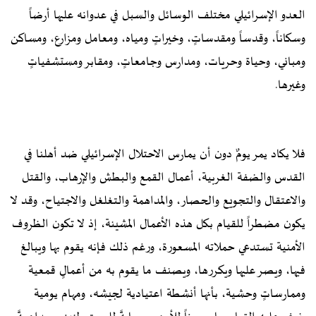
العدو الإسرائيلي مختلف الوسائل والسبل في عدوانه عليها أرضاً
وسكاناً، وقدساً ومقدساتٍ، وخيراتٍ ومياه، ومعامل ومزارع، ومساكن
ومباني، وحياة وحريات، ومدارس وجامعاتٍ، ومقابر ومستشفياتٍ
وغيرها.
فلا يكاد يمر يومٌ دون أن يمارس الاحتلال الإسرائيلي ضد أهلنا في
القدس والضفة الغربية، أعمال القمع والبطش والإرهاب، والقتل
والاعتقال والتجويع والحصار، والمداهمة والتغلغل والاجتياح، وقد لا
يكون مضطراً للقيام بكل هذه الأعمال المشينة، إذ لا تكون الظروف
الأمنية تستدعي حملاته المسعورة، ورغم ذلك فإنه يقوم بها ويبالغ
فيها، ويصر عليها ويكررها، ويصنف ما يقوم به من أعمالٍ قمعية
وممارساتٍ وحشية، بأنها أنشطة اعتيادية لجيشه، ومهام يومية