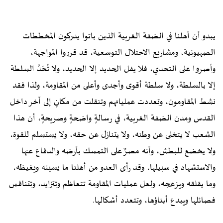
يبدو أن أهلنا في الضفة الغربية الذين باتوا يدركون المخططات
الصهيونية، ومشاريع الاحتلال التوسعية، قد قرروا المواجهة،
وأصروا على التحدي، فلا يفل الحديد إلا الحديد، ولا تُحَدُ السلطة
إلا بالسلطة، ولا سلطة أقوى وأجدى وأعلى من المقاومة، ولذا فقد
نشط المقاومون، وتعددت عملياتهم وتنقلت من مكانٍ إلى آخر داخل
القدس ومدن الضفة الغربية، في رسالةٍ واضحةٍ وصريحةٍ، أن هذا
الشعب لا يتخلى عن وطنه، ولا يتنازل عن حقه، ولا يستسلم للقوة،
ولا يخضع للبطش، وأنه مصرٌ على التمسك بأرضه والدفاع عنها
والاستشهاد في سبيلها، وقد رأى العدو من أهلنا ما يسيئه ويغيظه،
وما يقلقه ويزعجه، ولعل عمليات المقاومة تتعاظم وتتزايد، وتتنافس
فصائلها ويبدع أبناؤها، وتتعدد أشكالها.