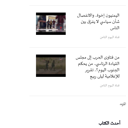
اليمنيون إخوة.. والانفصال
شأن سياسي لا يفرّق بين
الناس
قناة اليوم الثامن
من فتاوى الحرب إلى مجلس
القيادة الرئاسي.. من يحكم
الجنوب اليوم؟.. تقرير
للإعلامية ليلى ربيع
قناة اليوم الثامن
المزيد
أحدث الكتاب