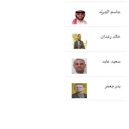
جاسم الجريّد
خالد رغدان
سعید عابد
بدر جعفر