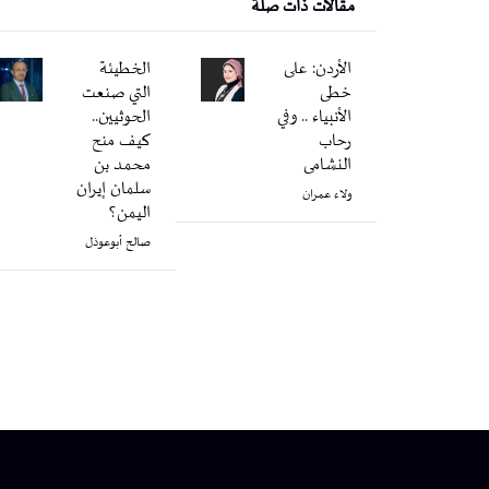
مقالات ذات صلة
الأردن: على
الخطيئة
خطى
التي صنعت
الأنبياء .. وفي
الحوثيين..
رحاب
كيف منح
النشامى
محمد بن
سلمان إيران
ولاء عمران
اليمن؟
صالح أبوعوذل