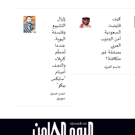
كيف
زلزال
قايضت
التشييع
السعودية
وفلسفة
أمن الجنوب
الهوية..
العربي
عندما
بصفقة غير
تُحطّم
متكافئة؟
كربلاء
والنجف
جاسم الجريّد
أصنام
"سايكس
بيكو"
حيدر حسين
سويري