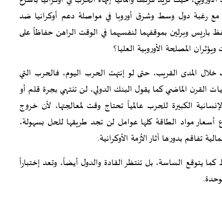
وروبي، حيث تريد فرنسا وألمانيا إنهاء الحرب في أوكرانيا بأسرع
 مع رغبة دول وسط وشرق أوروبا في مواصلة دعم أوكرانيا ضد
ظ باريس وبرلين بموقفهما لنفسيهما في الوقت الراهن حفاظاً على
ؤثران المصلحة الأوروبية العليا؟
وقف خلال المدى القريب، حتى لو إنتهت الحرب اليوم، فالحرب التي
ت القرن الماضي كما يقول البنك الدولي، لن تنتهي بجرة قلم أو
نسانية الكبيرة للحرب عالمياً تحتاج وقت لمعالجتها، لأن خروج
ع أسعار مواد الطاقة كلها عوامل لن تجد طريقها للحل بسهولة،
ية تفاقم بدورها آثار الأزمة الأوكرانية.
ما يتوقع الساسة، بل تنتظر القادة والدول أيضاً، وتعد إختباراً
موحدة.