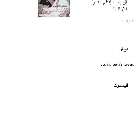
إلى إعادة إنتاج النفوذ
الإيراني؟
تحليلات
تويتر
socials::socials.tweets
فيسبوك