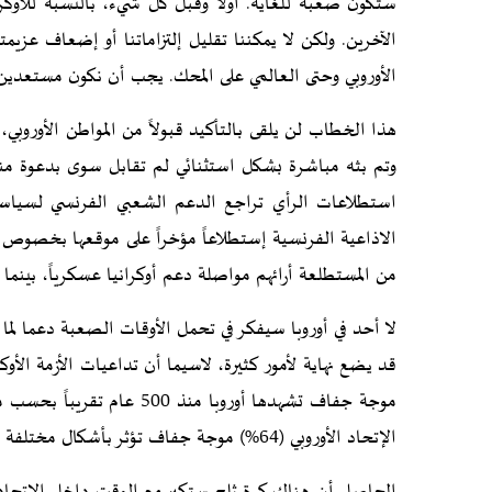
ستكون صعبة للغاية. أولا وقبل كل شيء، بالنسبة للأوكرا
الآخرين. ولكن لا يمكننا تقليل إلتزاماتنا أو إضعاف عزيم
الأوروبي وحتى العالمي على المحك. يجب أن نكون مستعدين ل
هذا الخطاب لن يلقى بالتأكيد قبولاً من المواطن الأوروب
وتم بثه مباشرة بشكل استثنائي لم تقابل سوى بدعوة منظ
استطلاعات الرأي تراجع الدعم الشعبي الفرنسي لسياس
من المستطلعة أرائهم مواصلة دعم أوكرانيا عسكرياً، بينما بلغت
لا أحد في أوروبا سيفكر في تحمل الأوقات الصعبة دعما لما
قد يضع نهاية لأمور كثيرة، لاسيما أن تداعيات الأزمة الأو
موجة جفاف تشهدها أوروبا من
الإتحاد الأوروبي (64%) موجة جفاف تؤثر بأشكال مختلفة على حياة الأوروبيين.