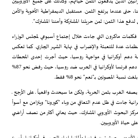
نيين الذين يدفعون الثمن حياتهم، وكذلك على جميع الأوروبيين
تنا، حتى عندما يرتفع الثمن. مستقبل الديمقراطية الأخوية والأمن
دفع هذا الثمن: ثمن حريتنا المشتركة وأمننا المشترك".
ي، فكلمات ماكرون التي جاءت خلال إجتماع أسبوعي لمجلس الوزراء
مات عدة للتعبئة والإضراب في نهاية الشهر الجاري. كما تعكس
ة دعم أوكرانيا في مواجهة روسيا، حيث أجرت إحدى المحطات
الاذاعية الفرنسية إستطلاعاً مؤخراً على موقعها بخصوص دعم فرنسا لأوكرانيا في الحرب ضد روسيا، حيث رفض نحو 87%
 نسبة المصوتين بـ"نعم" نحو 8% فقط.
 يصفه الغرب بثمن الحرية، ولكن ما سيحدث واقعياً ـ على الأرجح ـ
كرانية جاءت في ظل عدم التعافي من وباء "كورونا" ويتزامن مع أسوأ
ذ 500 عام تقريباً بحسب مركز البحوث الأوروبي المشترك، حيث يعاني أكثر من نصف أراضي