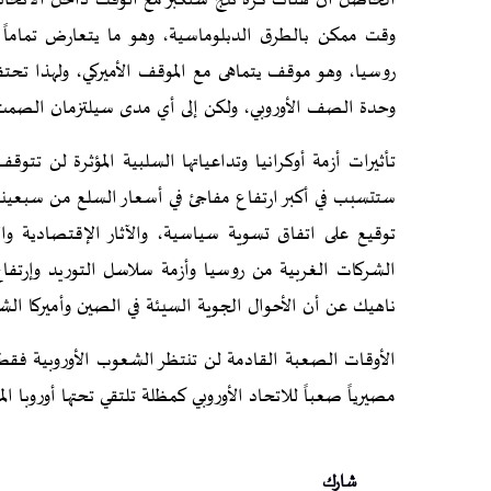
الحاصل أن هناك كرة ثلج ستكبر مع الوقت داخل الاتحاد الأ
وقت ممكن بالطرق الدبلوماسية، وهو ما يتعارض تماماً
روسيا، وهو موقف يتماهى مع الموقف الأميركي، ولهذا تحتف
وحدة الصف الأوروبي، ولكن إلى أي مدى سيلتزمان الصمت وي
تأثيرات أزمة أوكرانيا وتداعياتها السلبية المؤثرة لن تت
ستتسبب في أكبر ارتفاع مفاجئ في أسعار السلع من سبعينيا
توقيع على اتفاق تسوية سياسية، والآثار الإقتصادية والإ
الشركات الغربية من روسيا وأزمة سلاسل التوريد وإرتفا
ناهيك عن أن الأحوال الجوية السيئة في الصين وأميركا الشمال
الأوقات الصعبة القادمة لن تنتظر الشعوب الأوروبية فقط ك
مصيرياً صعباً للاتحاد الأوروبي كمظلة تلتقي تحتها أوروبا ال
شارك