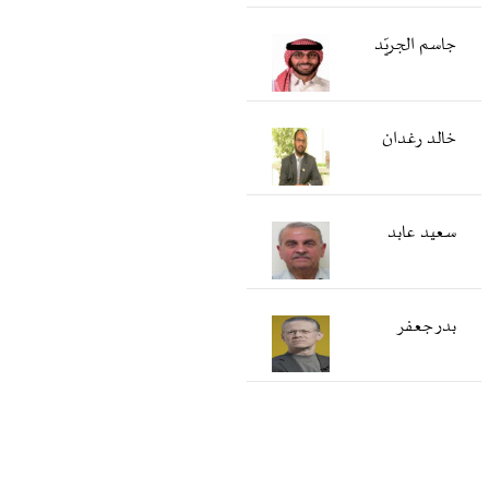
جاسم الجريّد
خالد رغدان
سعید عابد
بدر جعفر