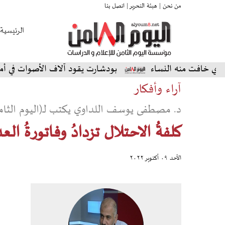
من نحن |
هيئة التحرير |
اتصل بنا
الرئيسية
 منه النساء
بودشارت يقود آلاف الأصوات في أمسية استثن
آراء وأفكار
د. مصطفى يوسف اللداوي يكتب لـ(اليوم الثام
كلفةُ الاحتلال تزدادُ وفاتورةُ الع
الأحد ٠٩ أكتوبر ٢٠٢٢