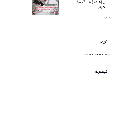
إلى إعادة إنتاج النفوذ
الإيراني؟
تحليلات
تويتر
socials::socials.tweets
فيسبوك