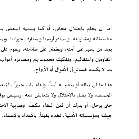
أما أن يحلم باحتلالٍ مجاني، أو كما يسميه البعض بــ
مخططاته ومشاريعه، ويصادر أرضنا ويستنزف خيراتنا، ويستو
يجد من يسهر على أمنه، ويطمئن على سلامته، ويقوم على خ
المقاومين واعتقالهم، وتفكيك مجموعاتهم ومصادرة أمواله
بما لا يكبده خسائر في الأموال أو الأرواح.
هذا ما لن يناله أو ينعم به أبداً، ولعله بات خبيراً بالش
الخسف، ولا يقبل بالاحتلال ولا يتعايش معه، وسيبقى يوا
حتى يرحل، أو يدرك أن ثمن البقاء مكلفٌ، وضريبة الاحتل
جيشه ومؤسساته الأمنية، تخبره يقيناً، بالأعداد والأسماء، 