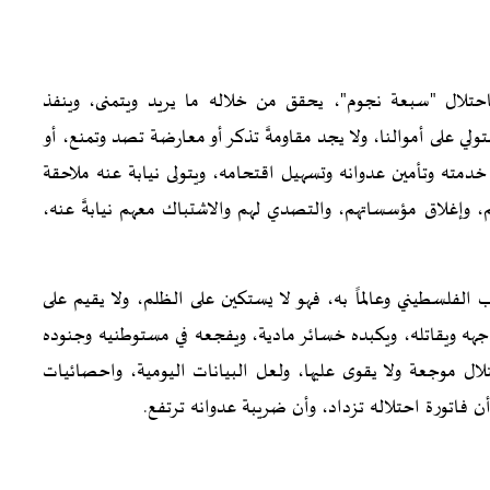
ـاحتلال "سبعة نجوم"، يحقق من خلاله ما يريد ويتمنى، وينفذ
لي على أموالنا، ولا يجد مقاومةً تذكر أو معارضة تصد وتمنع، أو
دمته وتأمين عدوانه وتسهيل اقتحامه، ويتولى نيابة عنه ملاحقة
م، وإغلاق مؤسساتهم، والتصدي لهم والاشتباك معهم نيابةً عنه،
عب الفلسطيني وعالماً به، فهو لا يستكين على الظلم، ولا يقيم على
جهه ويقاتله، ويكبده خسائر مادية، ويفجعه في مستوطنيه وجنوده
ال موجعة ولا يقوى عليها، ولعل البيانات اليومية، واحصائيات
أن فاتورة احتلاله تزداد، وأن ضريبة عدوانه ترتفع.