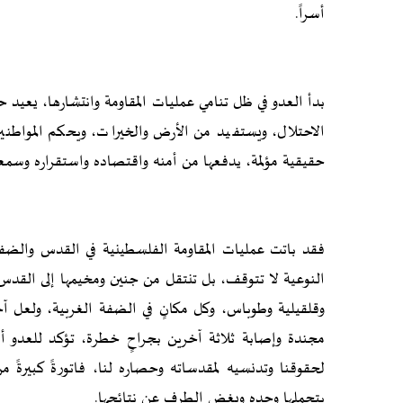
أسراً.
بدأ العدو في ظل تنامي عمليات المقاومة وانتشارها، يعيد ح
الاحتلال، ويستفيد من الأرض والخيرات، ويحكم المواط
حقيقية مؤلمة، يدفعها من أمنه واقتصاده واستقراره وسمع
فقد باتت عمليات المقاومة الفلسطينية في القدس والضفة
النوعية لا تتوقف، بل تنتقل من جنين ومخيمها إلى القدس 
وقلقيلية وطوباس، وكل مكانٍ في الضفة الغربية، ولعل 
مجندة وإصابة ثلاثة آخرين بجراحٍ خطرة، تؤكد للعدو أن 
لحقوقنا وتدنسيه لمقدساته وحصاره لنا، فاتورةً كبيرةً 
يتحملها وحده ويغض الطرف عن نتائجها.