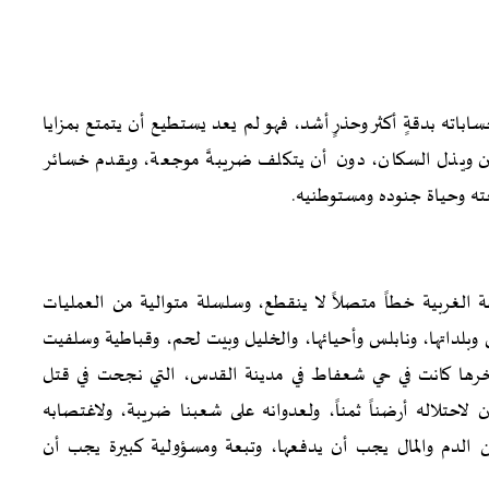
ساباته بدقةٍ أكثر وحذرٍ أشد، فهو لم يعد يستطيع أن يتمتع بمزايا
نين ويذل السكان، دون أن يتكلف ضريبةً موجعة، ويقدم خسائر
ته وحياة جنوده ومستوطنيه.
 الغربية خطاً متصلاً لا ينقطع، وسلسلة متوالية من العمليات
وبلداتها، ونابلس وأحيائها، والخليل وبيت لحم، وقباطية وسلفيت
آخرها كانت في حي شعفاط في مدينة القدس، التي نجحت في قتل
لاحتلاله أرضناً ثمناً، ولعدوانه على شعبنا ضريبة، ولاغتصابه
من الدم والمال يجب أن يدفعها، وتبعة ومسؤولية كبيرة يجب أن