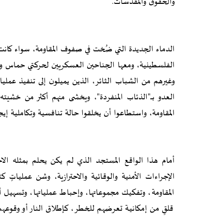
والحقوق والمقدسات.
الدماء الجديدة التي ضُخت في صفوف المقاومة، سواء كان
الفلسطينية، ومعها الجناحين العسكريين لحركتي حماس وال
وغيرهم من الشباب الثائر، الذين يميلون إلى تنفيذ عملي
العدو بـــ"الذئاب المنفردة"، ويخشى منهم أكثر من خشيته
المقاومة، واستطاعوا أن يخلقوا حالة تنافسية وتكاملية إيج
أمام هذا الواقع المستجد الذي لم يكن يحلم بمثله الاح
الإجراءات الأمنية والوقائية والاحترازية، وشن عملياتٍ
المقاومة، وتفكيك مجموعاتها، وإحباط عملياتها، وتسهيل
قلقٍ من إمكانية تعرضهم للخطر، كإطلاق النار أو وقوعهم