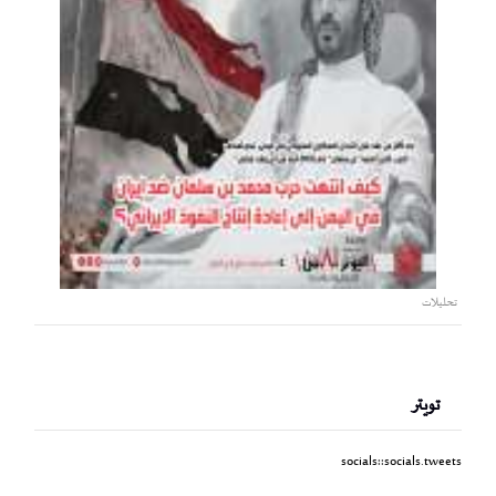
تحليلات
تويتر
socials::socials.tweets