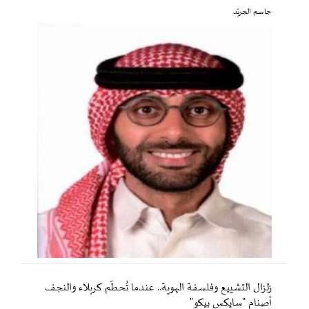
جاسم الجريّد
زلزال التشييع وفلسفة الهوية.. عندما تُحطّم كربلاء والنجف
أصنام "سايكس بيكو"