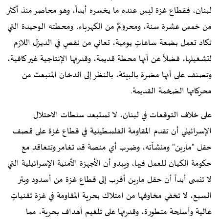
لبنان، فقطاع غزة ليس عنده ما يخسره أبداً، وهو محاصر منذ أكثر
من خمس عشرة سنة، ومحرومٌ من الكهرباء، ومحطته الوحيدة التي
تكاد تعمل بضعة ساعاتٍ يومية، تعاني من نقصٍ في الديزل اللازم
لتشغيلها، فضلاً عن أنها محطة قديمة، وقدرتها الإنتاجية غير كافية،
وتصنف على أنها مضرة بالبيئة، بالنظر إلى الدخان المنبعث من
محركاتها الضخمة القديمة.
على خلاف التوقعات في لبنان، لا تستبعد سلطات الاحتلال
الإسرائيلي أن تقدم المقاومة الفلسطينية في قطاع غزة على قصف
حقل "مارين" ومنشآته، وضرب أي منصة قد تغامر وتتعاقد مع
حكومة الكيان للعمل فيها، ويبدو أن الأجهزة الأمنية الإسرائيلية التي
لا تنسى أبداً أن حقل مارين أقرب إلى قطاع غزة من أسدود وبئر
السبع، لا تخفي مخاوفها من امتلاك بحرية المقاومة في غزة تقنياتٍ
عالية وأسلحة متطورة، وقدرتها على تلغيم أهداف بحرية، مما