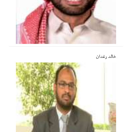
خالد رغدان