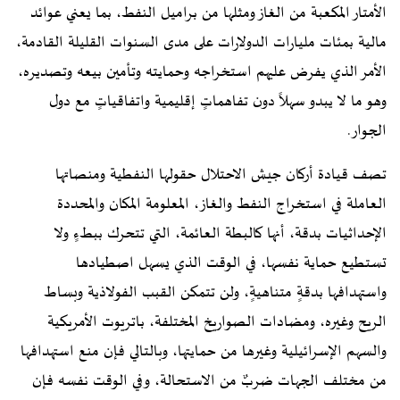
الأمتار المكعبة من الغاز ومثلها من براميل النفط، بما يعني عوائد
مالية بمئات مليارات الدولارات على مدى السنوات القليلة القادمة،
الأمر الذي يفرض عليهم استخراجه وحمايته وتأمين بيعه وتصديره،
وهو ما لا يبدو سهلاً دون تفاهماتٍ إقليمية واتفاقياتٍ مع دول
الجوار.
تصف قيادة أركان جيش الاحتلال حقولها النفطية ومنصاتها
العاملة في استخراج النفط والغاز، المعلومة المكان والمحددة
الإحداثيات بدقة، أنها كالبطة العائمة، التي تتحرك ببطءٍ ولا
تستطيع حماية نفسها، في الوقت الذي يسهل اصطيادها
واستهدافها بدقةٍ متناهيةٍ، ولن تتمكن القبب الفولاذية وبساط
الريح وغيره، ومضادات الصواريخ المختلفة، باتريوت الأمريكية
والسهم الإسرائيلية وغيرها من حمايتها، وبالتالي فإن منع استهدافها
من مختلف الجهات ضربٌ من الاستحالة، وفي الوقت نفسه فإن