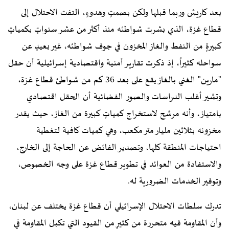
بعد كاريش وربما قبلها ولكن بصمتٍ وهدوءٍ، التفت الاحتلال إلى
قطاع غزة، الذي بشرت شواطئه منذ أكثر من عشر سنواتٍ بكمياتٍ
كبيرةٍ من النفط والغاز المخزون في جوف شواطئه، غير بعيدٍ عن
سواحله كثيراً، إذ ذكرت تقارير أمنية واقتصادية إسرائيلية أن حقل
"مارين" الغني بالغاز يقع على بعد 36 كم من شواطئ قطاع غزة،
وتشير أغلب الدراسات والصور الفضائية أن الحقل اقتصادي
بامتياز، وأنه مرشح لاستخراج كمياتٍ كبيرة من الغاز، حيث يقدر
مخزونه بثلاثين مليار متر مكعب، وهي كميات كافية لتغطية
احتياجات المنطقة كلها، وتصدير الفائض عن الحاجة إلى الخارج،
والاستفادة من العوائد في تطوير قطاع غزة على وجه الخصوص،
وتوفير الخدمات الضرورية له.
تدرك سلطات الاحتلال الإسرائيلي أن قطاع غزة يختلف عن لبنان،
وأن المقاومة فيه متحررة من كثيرٍ من القيود التي تكبل المقاومة في