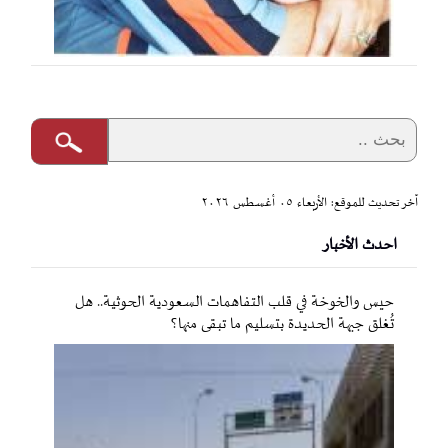
آخر تحديث للموقع: الأربعاء ٠٥ أغسطس ٢٠٢٦
احدث الأخبار
حيس والخوخة في قلب التفاهمات السعودية الحوثية.. هل
تُغلق جبهة الحديدة بتسليم ما تبقى منها؟