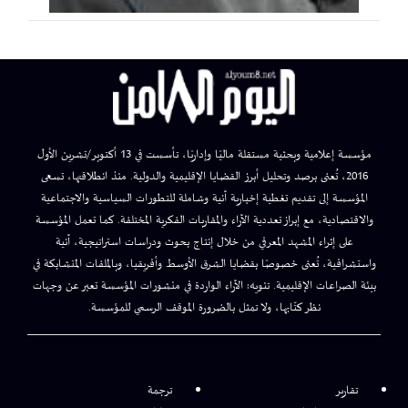
مؤسسة إعلامية وبحثية مستقلة ماليًا وإداريًا، تأسست في 13 أكتوبر/تشرين الأول
2016، تُعنى برصد وتحليل أبرز القضايا الإقليمية والدولية. منذ انطلاقتها، تسعى
المؤسسة إلى تقديم تغطية إخبارية آنية وشاملة للتطورات السياسية والاجتماعية
والاقتصادية، مع إبراز تعددية الآراء والمقاربات الفكرية المختلفة. كما تعمل المؤسسة
على إثراء المشهد المعرفي من خلال إنتاج بحوث ودراسات استراتيجية، آنية
واستشرافية، تُعنى خصوصًا بقضايا الشرق الأوسط وأفريقيا، وبالملفات المتشابكة في
بيئة الصراعات الإقليمية. تنويه: الآراء الواردة في منشورات المؤسسة تعبر عن وجهات
نظر كتّابها، ولا تمثل بالضرورة الموقف الرسمي للمؤسسة.
تقارير
ترجمة