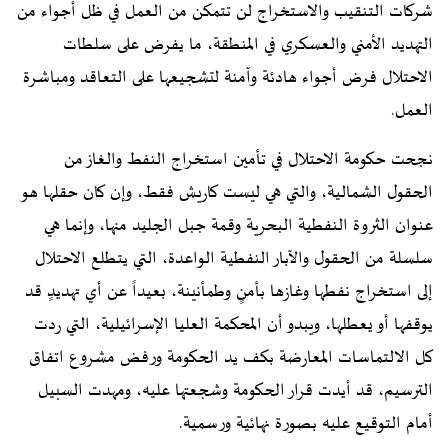
شركات التنقيب والاستخراج لن تتمكن من العمل في ظل أجواء من
التهديد الأمني والعسكري في المنطقة، ما يفرض على سلطات
الاحتلال فرض أجواء هادئة وآمنة لتشجيعها على التعاقد ومباشرة
العمل.
نجحت حكومة الاحتلال في تأمين استخراج النفط والغاز من
الحقول الشمالية، والتي هي ليست كاريش فقط، وإن كان حقلها هو
عنوان الثروة النفطية البحرية وقمة جبل الجليد منها، وإنما هي
سلسلة من الحقول والآبار النفطية الواعدة، التي يتطلع الاحتلال
إلى استخراج نفطها وغازها بأمنٍ وطمأنينة، بعيداً عن أي تهديدٍ قد
يوقفها أو يعطلها، ويبدو أن المحكمة العليا الإسرائيلية، التي ردت
كل الالتماسات المعارضة بكف يد الحكومة ورفض مشروع اتفاق
الترسيم، قد أيدت قرار الحكومة وشجعتها عليه، ومهدت السبيل
أمام التوقيع عليه بصورة نهائية ورسمية.