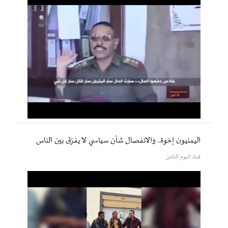
اليمنيون إخوة.. والانفصال شأن سياسي لا يفرّق بين الناس
قناة اليوم الثامن