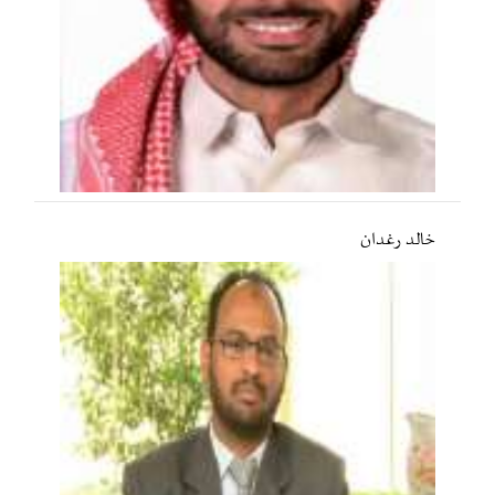
خالد رغدان