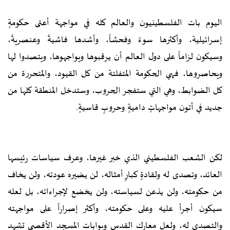
اليوم بات الفلسطينيون والعالم كله في مواجهة أعتى حكومةٍ
إسرائيلية، وأكثرها سوءً وفحشاً، وأشدها فاشيةً وعنصريةً،
وسيكون لزاماً على دول العالم أن يرقبوها ويواجهوها، ويتصدوا لها
ويحاصروها، فهي الحكومة المتفلتة من كل القيود، والمتحررة من
كل الضوابط، وهي التي ستفجر الحروب، وستدخل المنطقة كلها من
جديد في أتون مواجهاتٍ داميةٍ وحروبٍ قاسيةٍ.
لكن الشعب الفلسطيني الذي خبر غيرها، وعرف سياسات رئيسها
العائد، وتصدى له ولقادةٍ كبارٍ أمثاله، لن يضيره عودته، ولن يخاف
من حكومته، ولن يذعن لسياسته، ولن يخضع لإجراءاته، بل لعله
سيكون أجرأ عليه وعلى حكومته، وأكثر إصراراً على مواجهته
والتصدي له، ولعل معارك القدس وبوابات المسجد الأقصى تشهد