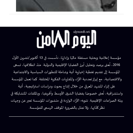
مؤسسة إعلامية وبحثية مستقلة ماليًا وإداريًا، تأسست في 13 أكتوبر/تشرين الأول
2016، تُعنى برصد وتحليل أبرز القضايا الإقليمية والدولية. منذ انطلاقتها، تسعى
المؤسسة إلى تقديم تغطية إخبارية آنية وشاملة للتطورات السياسية والاجتماعية
والاقتصادية، مع إبراز تعددية الآراء والمقاربات الفكرية المختلفة. كما تعمل المؤسسة
على إثراء المشهد المعرفي من خلال إنتاج بحوث ودراسات استراتيجية، آنية
واستشرافية، تُعنى خصوصًا بقضايا الشرق الأوسط وأفريقيا، وبالملفات المتشابكة في
بيئة الصراعات الإقليمية. تنويه: الآراء الواردة في منشورات المؤسسة تعبر عن وجهات
نظر كتّابها، ولا تمثل بالضرورة الموقف الرسمي للمؤسسة.