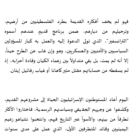
فهو لم يخف أفكاره القديمة بطرد الفلسطينيين من أرضهم،
وترحيلهم من ديارهم، ضمن برنامجٍ قديمٍ عندهم أسموه
"الترانسفير"، الذي تولى الدعوة إليه والعمل به كبار المسؤولين
السياسيين والأمنيين والعسكريين، وهو وإن غاب عن الطرح حيناً،
إلا أنه لم يمت، بل بقي متداولاً بين زعماء الكيان وقادة أحزابه، إذ
لم يسقطه من حساباتهم مقتل مئير كاهانا أو غياب رفائيل إيتان.
اليوم أعاد المستوطنون الإسرائيليون الحياة إلى مشروعهم القديم،
وكشفوا عن وجههم الحقيقي وسياستهم الرسمية، فاختاروا الأكثر
تطرفاً من بينهم، والأسوأ عبر التاريخ فيهم، وانتخبوا نتنياهو زعيم
اليمينيين وقائد المتطرفين الأول، الذي عمل على مدى سنوات