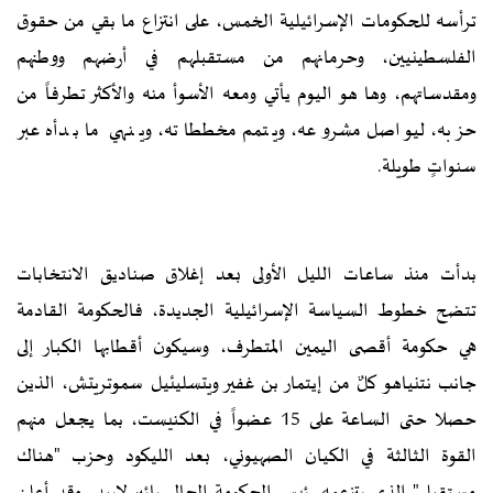
ترأسه للحكومات الإسرائيلية الخمس، على انتزاع ما بقي من حقوق
الفلسطينيين، وحرمانهم من مستقبلهم في أرضهم ووطنهم
ومقدساتهم، وها هو اليوم يأتي ومعه الأسوأ منه والأكثر تطرفاً من
حزبه، ليواصل مشروعه، ويتمم مخططاته، وينهي ما بدأه عبر
سنواتٍ طويلة.
بدأت منذ ساعات الليل الأولى بعد إغلاق صناديق الانتخابات
تتضح خطوط السياسة الإسرائيلية الجديدة، فالحكومة القادمة
هي حكومة أقصى اليمين المتطرف، وسيكون أقطابها الكبار إلى
جانب نتنياهو كلٌ من إيتمار بن غفير ويتسليئيل سموتريتش، الذين
حصلا حتى الساعة على 15 عضواً في الكنيست، بما يجعل منهم
القوة الثالثة في الكيان الصهيوني، بعد الليكود وحزب "هناك