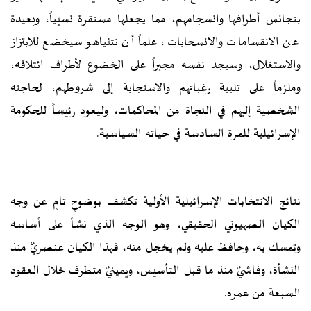
بتجانس أطرافها وانسجامهم، مما يجعلها مستقرة نسبياً، وبعيدة
عن الانقسامات والانسحابات، علماً أن نتنياهو سيخضع للابتزاز
والاستغلال، وسيجد نفسه مجبراً على الخضوع لأطراف ائتلافه،
وملزماً على تلبية رغباتهم والاستجابة إلى شروطهم، لحاجته
الشخصية إليهم في النجاة من المحاكمات، وليعود رئيساً للحكومة
الإسرائيلية للمرة السادسة في حياته السياسية.
نتائج الانتخابات الإسرائيلية الأولية تكشف بوضوحٍ تامٍ عن وجه
الكيان الصهيوني الحقيقي، وهو الوجه الذي نشأ على أساسه
وتمسك به، وحافظ عليه ولم يخجل منه، فهذا الكيان عنصريٌ منذ
النشأة، وفاشيٌ منذ ما قبل التأسيس، ويمينيٌ متطرف خلال العقود
السبعة من عمره.