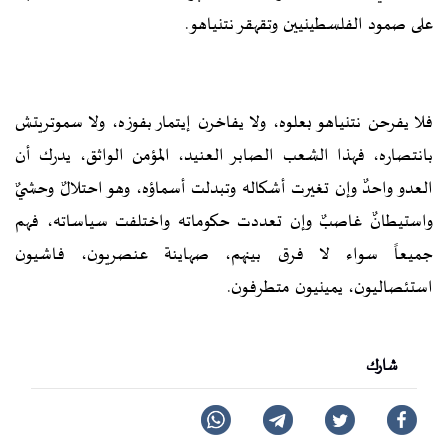
على صمود الفلسطينيين وتقهقر نتنياهو.
فلا يفرحن نتنياهو بعلوه، ولا يفاخرن إيتمار بفوزه، ولا سموتريتش
بانتصاره، فهذا الشعب الصابر العنيد، المؤمن الواثق، يدرك أن
العدو واحدٌ وإن تغيرت أشكاله وتبدلت أسماؤه، وهو احتلالٌ وحشيٌ
واستيطانٌ غاصبٌ وإن تعددت حكوماته واختلفت سياساته، فهم
جميعاً سواء لا فرق بينهم، صهاينة عنصريون، فاشيون
استئصاليون، يمينيون متطرفون.
شارك