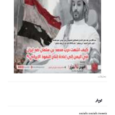
تحليلات
تويتر
socials::socials.tweets