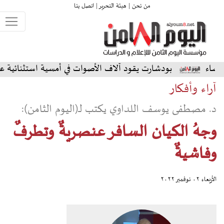
من نحن |
هيئة التحرير |
اتصل بنا
دشارت يقود آلاف الأصوات في أمسية استثنائية على المسرح الشمال
آراء وأفكار
د. مصطفى يوسف اللداوي يكتب لـ(اليوم الثامن):
وجهُ الكيان السافر عنصريةٌ وتطرفٌ
وفاشيةٌ
الأربعاء ٠٢ نوفمبر ٢٠٢٢