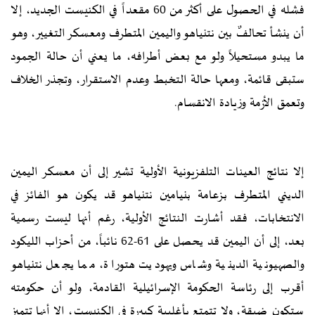
فشله في الحصول على أكثر من 60 مقعداً في الكنيست الجديد، إلا
أن ينشأ تحالفٌ بين نتنياهو واليمين المتطرف ومعسكر التغيير، وهو
ما يبدو مستحيلاً ولو مع بعض أطرافه، ما يعني أن حالة الجمود
ستبقى قائمة، ومعها حالة التخبط وعدم الاستقرار، وتجذر الخلاف
وتعمق الأزمة وزيادة الانقسام.
إلا نتائج العينات التلفزيونية الأولية تشير إلى أن معسكر اليمين
الديني المتطرف بزعامة بنيامين نتنياهو قد يكون هو الفائز في
الانتخابات، فقد أشارت النتائج الأولية، رغم أنها ليست رسمية
بعد، إلى أن اليمين قد يحصل على 61-62 نائباً، من أحزاب الليكود
والصهيونية الدينية وشاس ويهوديت هتوراة، مما يجعل نتنياهو
أقرب إلى رئاسة الحكومة الإسرائيلية القادمة، ولو أن حكومته
ستكون ضيقة، ولا تتمتع بأغلبية كبيرة في الكنيست، إلا أنها تتميز