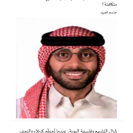
متكافئة؟
جاسم الجريّد
زلزال التشييع وفلسفة الهوية.. عندما تُحطّم كربلاء والنجف