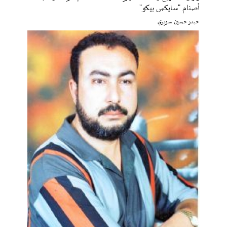
أصنام "سايكس بيكو"
حيدر حسين سويري