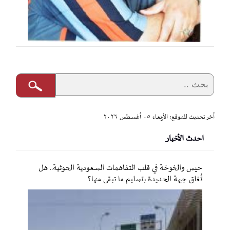
آخر تحديث للموقع: الأربعاء ٠٥ أغسطس ٢٠٢٦
احدث الأخبار
حيس والخوخة في قلب التفاهمات السعودية الحوثية.. هل
تُغلق جبهة الحديدة بتسليم ما تبقى منها؟