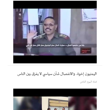
اليمنيون إخوة.. والانفصال شأن سياسي لا يفرّق بين الناس
قناة اليوم الثامن