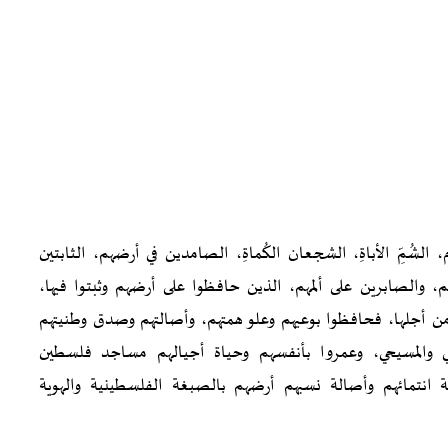
م، الشُمِّ الأباةِ، الشجعان الكُماةِ، الصامدين في أرضهم، الثابتين
 والصابرين على ألمهم، الذين حافظوا على أرضهم وثبتوا فيها،
من أجلها، فحافظوا بوعيهم وعلو همتهم، وأصالتهم وصدق وطنيتهم
امي والمسيحي، وعمروا بأنفسهم وحياة أجيالهم مساجد فلسطين
اقة انتمائهم وأصالة نسبهم أرضهم بالصبغة الفلسطينية والهوية