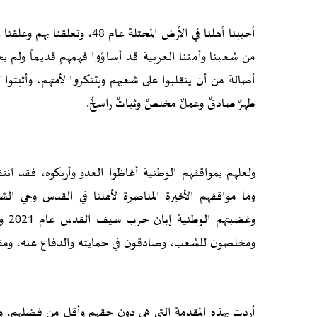
أحببنا أهلنا في الأرض المحتلة 
من شعبنا وأمتنا العربية قد أساؤوا فهمهم قديماً ولم يحس
أصالة من أن ينقلبوا على شعبهم ويتنكروا لأمتهم، وأثبتوا 
طهرٌ صادقٌ وعملٌ مخلصٌ وثباتٌ راسخٌ.
ولعلهم بمواقفهم الوطنية أغاظوا العدو وأربكوه، فقد انت
وما مواقفهم الأخيرة المناصرة لأهلنا في القدس وحي الش
وغض
ومخلصون للشعب، وصادقون في حمايته والدفاع عنه، ومقدا
أردت بهذه المقدمة التي هي دون حقهم وأقل من فضلهم، ول