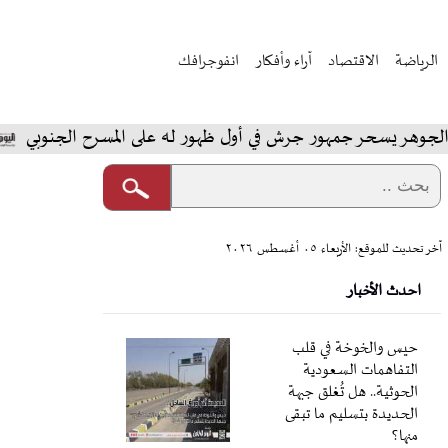
الرياضة
الاقتصاد
آراء وأفكار
انفوجرافك
سحر جمهور جرش في أول ظهور له على المسرح الجنوبي
المخ
آخر تحديث للموقع: الأربعاء ٠٥ أغسطس ٢٠٢٦
احدث الأخبار
حيس والخوخة في قلب
التفاهمات السعودية
الحوثية.. هل تُغلق جبهة
الحديدة بتسليم ما تبقى
منها؟