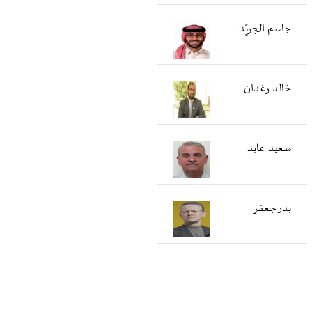
جاسم الجريّد
خالد رغدان
سعید عابد
بدر جعفر