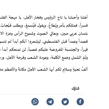
أهلنا وأحبتنا يا تاج الرؤوس وفخار الأهل، يا مهجة القلب
قسراً، فمثلكم يأمر ويُطاعُ، ويقول فَيُسمعُ، ويطلب فَيُج
بلسان عربي مبين، وبعالي الصوت وشموخ الرأس وعزة الانتم
قصداً وعمداً قبل الفلسطيني، ليشعروا أنكم أبداً لم تنسوا
قهراً، والجنسبة المفروضة عليكم غصباً، لن تمنعكم أبداً 
ولَمِّ الشملِ وجمعِ الكلمة، وعودة الشعب وفرحة الأهل، ورح
ألفُ تحيةٍ وسلامٍ لكم أيها الشعب الأجلُ مكانةً والأعظم منزلةً
شارك