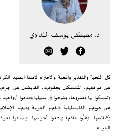
د. مصطفى يوسف اللداوي
كل التحية والتقدير والمحبة والاحترام لأهلنا الصِّيدِ الكرا
على مواقفهم، المتمسكين بحقوقهم، القابضين على جرحهم،
وتمسكوا بها وعمروها، وضحوا في سبيلها وقدموا أرواحهم 
على هويتهم الفلسطينية ولغتهم العربية ودينهم الإسل
وكنائسها، وعَلَّوا مآذنها ورفعوا أجراسها، وصبغوا بعر
العربية.