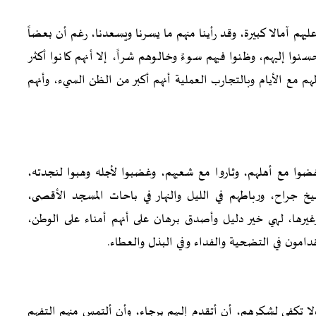
عام 48، وتعلقنا بهم وعلقنا عليهم آمالا كبيرة، وقد رأينا منهم ما يسرنا ويسعدنا، رغم أن بعضاً
نوا إليهم، وظنوا فيهم سوءً وخالوهم شراً، إلا أنهم كانوا أكثر
لهم مع الأيام وبالتجارب العملية أنهم أكبر من الظن السيء، وأنهم
فضوا مع أهلهم، وثاروا مع شعبهم، وغضبوا لأجله وهبوا لنجدته،
يخ جراح، ورباطهم في الليل والنهار في باحات المسجد الأقصى،
بتهم الوطنية إبان حرب سيف القدس عام 2021 وغيرها، لهي خير دليل وأصدق برهان على أنهم أمناء على الوطن،
مون في التضحية والفداء وفي البذل والعطاء.
ا تكفي لشكرهم، أن أتقدم إليهم برجاء، وأن ألتمس منهم التفهم