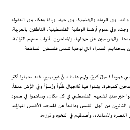
الأرض المحتلة عام 48، في الناصرة واللد، وفي الرملة والخضيرة، وفي حيفا ويافا وعكا، وفي العفولة
وجت، وفي عموم أرضنا الوطنية الفلسطينية، الناطقين بالعربية،
ليدها، والحريصين على حجابها، والمفاخرين بأثواب مدنهم التراثية،
لمميزين بسحناتهم السمراء التي لوحتها شمس فلسطين الساطعة.
ام 48 على الشعب الفلسطيني عموماً فضلٌ كبيرٌ، ولهم علينا دينٌ غير يسيرٍ، فقد تحملوا أكثر
صخرة، وثبتوا فيها كالجبال عُلُّواً ورُسوَّاً وفي الأرض عمقاً،
وا خير سندٍ لشعبهم الفلسطيني في كل مكان، وساهموا في صمود
 الثائرين من أجل القدس ودافعاً عن المسجد الأقصى المبارك،
ي النصرة والمساعدة، وأصدقهم في النخوة والمروءة.