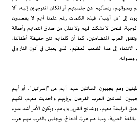
وتجوالهم، ويسألهم عن جنسيتهم أو المكان المتوجهين إليه، ألا
ون إلى "تل أبيب"، فهذه الكلمات رغم علمنا أنهم لا يقصدون
 الوجهة، فنحن لا نشكك فيهم ولا نقلل من صدق انتمائهم وأصالة
وتقلق العرب المتضامنين، كما أن كلماتهم تثير حفيظة أطفالنا،
انتماء إلى هذا الشعب العظيم، الذي يعيش في أتون النار وفي
وعدوانه.
ينيين وهم يجيبون السائلين عنهم أنهم من "إسرائيل"، أو أنهم
يبون السائلين العرب الفرحين برؤيتهم والحديث معهم، لكنهم
ق الرابطة معهم، ووشائج القربى وإياهم، ويكون الأمر أشد سوء
للغة العبرية، بينما هم عربٌ أقحاحُ، ويجلس بالقرب منهم عرب