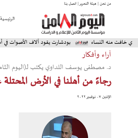
من نحن |
هيئة التحرير |
اتصل بنا
الرئيسية
 منه النساء
بودشارت يقود آلاف الأصوات في أمسية استثن
آراء وأفكار
د. مصطفى يوسف اللداوي يكتب لـ(اليوم الثام
رجاءً من أهلنا في الأرض المحتلة عا
الإثنين ٠٧ نوفمبر ٢٠٢٢