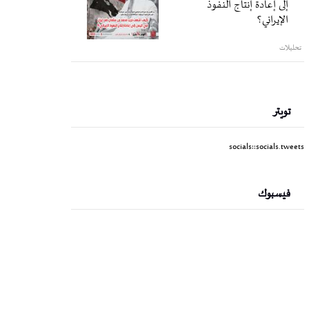
إلى إعادة إنتاج النفوذ
الإيراني؟
تحليلات
تويتر
socials::socials.tweets
فيسبوك