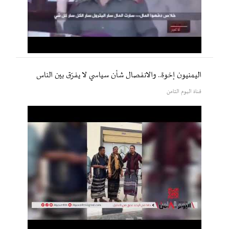
اليمنيون إخوة.. والانفصال شأن سياسي لا يفرّق بين الناس
قناة اليوم الثامن