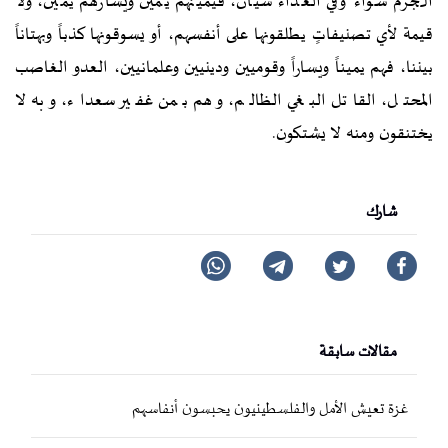
الجرم سواء وفي العداء سيان، فيمينهم يمين ويسارهم يمين، ولا
قيمة لأي تصنيفاتٍ يطلقونها على أنفسهم، أو يسوقونها كذباً وبهتاناً
بيننا، فهم يميناً ويساراً وقوميين ودينيين وعلمانيين، العدو الغاصب
المحتل، القاتل البغي الظالم، وهم بمن غفير سعداء، وبه لا
يختنقون ومنه لا يشتكون.
شارك
مقالات سابقة
غزة تعيش الأمل والفلسطينيون يحبسون أنفاسهم