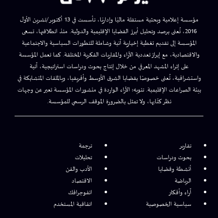
مؤسسة إعلامية وبحثية مستقلة ماليًا وإداريًا، تأسست في 13 أكتوبر/تشرين الأول
2016، تُعنى برصد وتحليل أبرز القضايا الإقليمية والدولية. منذ انطلاقتها، تسعى
المؤسسة إلى تقديم تغطية إخبارية آنية وشاملة للتطورات السياسية والاجتماعية
والاقتصادية، مع إبراز تعددية الآراء والمقاربات الفكرية المختلفة. كما تعمل المؤسسة
على إثراء المشهد المعرفي من خلال إنتاج بحوث ودراسات استراتيجية، آنية
واستشرافية، تُعنى خصوصًا بقضايا الشرق الأوسط وأفريقيا، وبالملفات المتشابكة في
بيئة الصراعات الإقليمية. تنويه: الآراء الواردة في منشورات المؤسسة تعبر عن وجهات
نظر كتّابها، ولا تمثل بالضرورة الموقف الرسمي للمؤسسة.
تقارير
ترجمة
بحوث ودراسات
تحليلات
أنشطة وقضايا
الأدب والفن
الرياضة
الاقتصاد
آراء وأفكار
انفوجرافك
سياسية الخصوصية
اتفاقية المستخدم