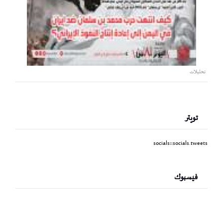
تحليلات
تويتر
socials::socials.tweets
فيسبوك