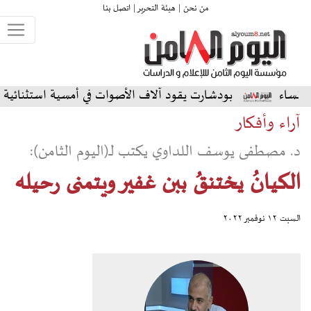
من نحن |
هيئة التحرير |
اتصل بنا
ودشارت يقود آلاف الأصوات في أمسية استثنائية على المسرح الشم
آراء وأفكار
د. مصطفى يوسف اللداوي يكتب لـ(اليوم الثامن):
الكيانُ يختنقُ ببن غفير ويتمنى رحيله
السبت ١٢ نوفمبر ٢٠٢٢