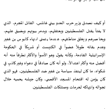
أو كيف نصدق وزير حرب العدو بيني غانتس، القاتل المجرم، الذي
لا يفتأ يقتل الفلسطينيين ويعتقلهم، ويدمر بيوتهم ويضيق عليهم،
ويحاصرهم ويغلق مناطقهم، عندما يتمنى انتهاء كابوس بن غفير
وعدم بقائه طويلاً عضواً في الكنيست أو شريكاً في الحكومة
الإسرائيلية القادمة، وكأنه يقول وهو الأسوأ والأكثر تطرفاً منه أنه
أفضل منه وأكثر اعتدالاً، ولو أنه كان صادقاً في دعواه وغير كاذبٍ في
شكواه، ما كان لينفذ سياسة بن غفير ضد الفلسطينيين، فهو الذي
كان يؤمن له اقتحام المسجد الأقصى، وكان جيشه يحميه خلال
تجواله وانتهاكه لحرمات وممتلكات الفلسطينيين.