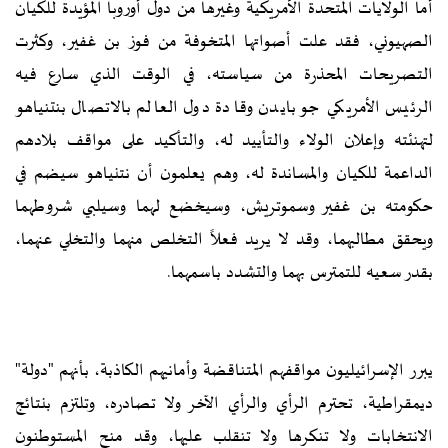
أما الولايات المتحدة الأمريكية وغيرها من دول أوروبا المؤيدة للكيان
الصهيوني، فقد علت أصواتها المتخوفة من فوز بن غفير، وكثرت
التصريحات المحذرة من سياسته، في الوقت الذي سارع فيه
الرئيس الأمريكي جو بايدن وقادة دول العالم بالاتصال بنتنياهو
لتهنئته وإعلان الولاء والتأييد له، والتأكيد على مواقف بلادهم
الداعمة للكيان والمساندة له، وهم يعلمون أن نتنياهو سيضم في
حكومته بن غفير وسموتريش، وسيخضع لهما وسيلبي شروطهما
ويحقق مطالبهما، وقد لا يريد فعلاً التخلص منهما والتخلي عنهما،
بقدر سعيه للتمترس بهما والتشدد باسمهما.
يبرر الإسرائيليون مواقفهم المتناقضة وأمانيهم الكاذبة، بأنهم "دولة"
ديمقراطية، تحترم الرأي والرأي الآخر ولا تصادره، وتلتزم بنتائج
الانتخابات ولا تنكرها ولا تنقلب عليها، وقد منح المستوطنون