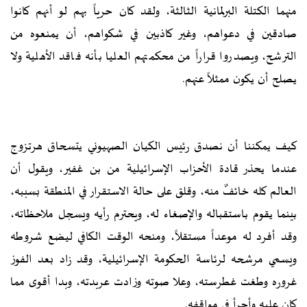
منهما الكتلة البرلمانية الثالثة، ولقد كان حرياً بهم لو أنهم كانوا
صادقين في دعواهم، وغير كاذبين في شكواهم، أن يمنعوه من
الترشح، ويصدروا قراراً من محكمتهم العليا بأنه فاقد الأهلية ولا
يصلح أن يكون ممثلاً عنهم.
كيف يمكننا أن نصدق رئيس الكيان الصهيوني يتسحاق هرتزوج
عندما يحذر قادة الأحزاب الإسرائيلية من بن غفير، ويقول أن
العالم كله خائفٌ منه، وقلق على حالة الاستقرار في المنطقة بسببه،
بينما يقوم باستقباله والإصغاء له، ويحترم رأيه ويسجل ملاحظاته،
وقد أفرد له موعداً مستقلاً، ومنحه الوقت الكافي ليضع شروطه
ويسمي مرشحه لرئاسة الحكومة الإسرائيلية، وقد زاد بعد الفوز
غروره وطغت غطرسته، وعلا صوته وزادت عربدته، وبدا أقوى مما
كان عليه وأجرأ في مواقفه.