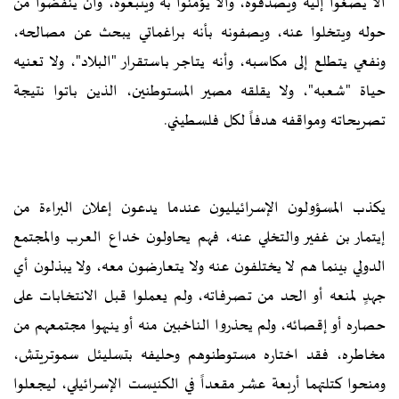
ألا يصغوا إليه ويصدقوه، وألا يؤمنوا به ويتبعوه، وأن ينفضوا من
حوله ويتخلوا عنه، ويصفونه بأنه براغماتي يبحث عن مصالحه،
ونفعي يتطلع إلى مكاسبه، وأنه يتاجر باستقرار "البلاد"، ولا تعنيه
حياة "شعبه"، ولا يقلقه مصير المستوطنين، الذين باتوا نتيجة
تصريحاته ومواقفه هدفاً لكل فلسطيني.
يكذب المسؤولون الإسرائيليون عندما يدعون إعلان البراءة من
إيتمار بن غفير والتخلي عنه، فهم يحاولون خداع العرب والمجتمع
الدولي بينما هم لا يختلفون عنه ولا يتعارضون معه، ولا يبذلون أي
جهدٍ لمنعه أو الحد من تصرفاته، ولم يعملوا قبل الانتخابات على
حصاره أو إقصائه، ولم يحذروا الناخبين منه أو ينبهوا مجتمعهم من
مخاطره، فقد اختاره مستوطنوهم وحليفه بتسليئل سموتريتش،
ومنحوا كتلتهما أربعة عشر مقعداً في الكنيست الإسرائيلي، ليجعلوا