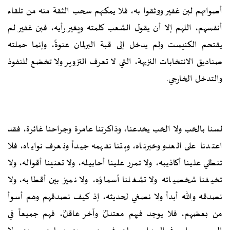
أصواتهم لبن غفير ووثقوا به، فلا يمكنهم سحب الثقة منه من تلقاء
أنفسهم، اللهم إلا أن يقول الشعب كلمته ويغير رأيه، فبن غفير لم
يقتحم الكنيست ولم يدخل إلى قبة البرلمان عنوةً، وإنما حملته
صناديق الانتخابات النزيهة، التي لا تعرف التزوير ولا تخضع للنفوذ
والتدخل الخارجي.
لسنا بالخب ولا الخب يخدعنا، وذاكرتنا عامرة وجراحنا غائرة، فقد
اعتدنا على العدو وخبرناه، وبتنا نفهمه جيداً ونعرف نواياه، فلا
تنطلي علينا أكاذيبه، ولا تمرر علينا أحابيله، ولا تعنينا أقواله، ولا
تخيفنا شخصياته ولا تشغلنا أسماؤه، ولا نميز بين أقطابه، ولا
نصدقه والله أبداً ولا نصغي لحديثه، إذ كيف نصدقهم وهم أسوأ
من بعضهم، فلا يوجد فيهم معتدلٌ وآخر عاقلٌ، فهم جميعاً في