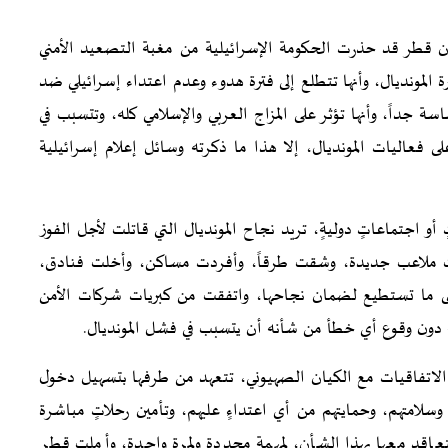
 قطر قد حذرت الحكومة الإسرائيلية من مغبة التصعيد الأمني
المونديال، وأنها تتطلع إلى فترة هدوء وعدم اعتداء إسرائيلي ضد
ة جداً، وأنها تؤثر على المزاج العربي والإسلامي كله، وتتسبب في
 فعاليات المونديال، إلا هذا ما ذكرته وسائل إعلام إسرائيلية
 اجتماعاتٍ دوليةٍ، تريد نجاح المونديال التي قاتلت لأجل الفوز
وبنت ملاعب جديدة، وشقت طرقاً، وأفردت مساكن، وأخلت فنادق،
ى ما تستطيع لضمان نجاحها، واتفقت من كبريات شركات الأمن
ولة دون وقوع أي خطأ من شأنه أن يتسبب في فشل المونديال.
الاتفاقيات مع الكيان الصهيوني، تتعهد من طرفها بتسهيل دخول
وسلامتهم، وحمايتهم من أي اعتداءٍ عليهم، وتأمين رحلاتٍ مباشرة
اقد معها بهذا الشأن، لمهمةٍ محددةٍ ولمرةٍ واحدة، وأملت قطر