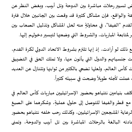
فض تسيير رحلات مباشرة بين الدوحة وتل أبيب، وبغض النظر عن
ة والواقع، فإن مشاكل كثيرة قد وقعت بين الجانبين خلال فترة
القدم "الفيفا"، في محاولةٍ منه لحل المشاكل وتذليل الصعاب بين
لمتابعة المباريات، والشروط التي وضعتها لتيسير دخولهم إليها.
ك لو أرادت، إذ إنها تلتزم بشروط الاتحاد الدولي لكرة القدم،
انت جنسياتهم والدول التي يأتون منها، ولا تملك الحق في التضييق
كأس العالم، ولعلها تضحي بالكثير من ثوابتها وتتنازل عن العديد
ملت لأجله طويلاً وضحت في سبيله كثيراً.
كلف بنيامين نتنياهو بحضور الإسرائيليين مباريات كأس العالم في
 مع قطر والفيفا للتوصل إلى حلولٍ عمليةٍ، وشكرهما على الصيغ
 لرعاية المشجعين الإسرائيليين، وكذلك رحب خلفه نتنياهو بحضور
ه البالغة بالرحلات المباشرة بين تل أبيب والدوحة، وتمنى