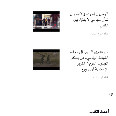
اليمنيون إخوة.. والانفصال
شأن سياسي لا يفرّق بين
الناس
قناة اليوم الثامن
من فتاوى الحرب إلى مجلس
القيادة الرئاسي.. من يحكم
الجنوب اليوم؟.. تقرير
للإعلامية ليلى ربيع
قناة اليوم الثامن
المزيد
أحدث الكتاب