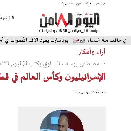
من نحن |
هيئة التحرير |
اتصل بنا
الرئيسية
 منه النساء
بودشارت يقود آلاف الأصوات في أمسية استثن
آراء وأفكار
د. مصطفى يوسف اللداوي يكتب لـ(اليوم الثام
الإسرائيليون وكأس العالم في ق
الجمعة ١٨ نوفمبر ٢٠٢٢