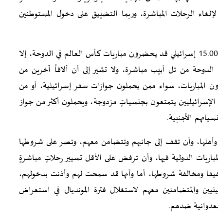
لغاء الرحلات المباشرة، وربما التضييق على دخول المستوطنين
تقدر الأوساط الرياضية الإسرائيلية أن قرابة 10.000 – 15.000 إسرائيلي قد يحضرون مباريات كأس العالم في الدوحة، إلا
لدوحة من تل أبيب مباشرة، ولا تشير إلى أن آلافاً آخرين من
ن المباريات، سواء ممن يحملون جوازات سفر إسرائيلية، أو من
الإسرائيليين يتمتعون بجنسياتٍ مزدوجة، ويحملون أكثر من جواز
ياتهم الأجنبية.
وأهلها، وأن تقف إلى جانبهم وتتضامن معهم، وتصر على شروطها
باريات الدولية فيها، وأن ترفض على الأقل تسيير رحلاتٍ مباشرةٍ
لفيفا ومخالفة شروطها، أما وأنها قد سمحت لهم وأذنت بدخولهم،
نيين والمتضامنين معهم لاستغلال فترة المونديال في استعراض
لعدوانية ضدهم.