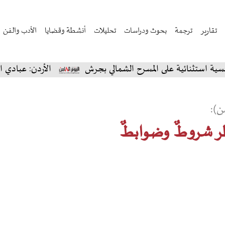
تقارير
ترجمة
بحوث ودراسات
تحليلات
أنشطة وقضايا
الأدب والفن
ائية على المسرح الشمالي بجرش
الأردن: عبادي الجوهر يس
ن):
طر شروطٌ وضوابطٌ