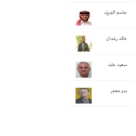
جاسم الجريّد
خالد رغدان
سعید عابد
بدر جعفر