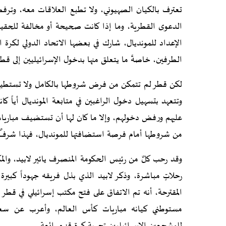
تعترف بالكيان الصهيوني، ولا تطبع العلاقات معه، وتر
الدعوى القطرية، وما إذا كانت صحيحة أو مخالفة للحقيق
الإعداد للمونديال، شارك في بعضها الاتحاد الدولي لكرة 
الطرفين، خاصةً ما يتعلق منها بدخول الإسرائيليين إلى قطر 
لكن قطر لم تتمكن من فرض شروطها بالكامل ولا تستطيع ذل
وتتعهد بتسهيل دخول الراغبين في متابعة المونديال أياً ك
عليهم ورفض دخولهم، وإلا ما كان لها أن تستضيف مباريات 
من شروطها أمام فرصة استضافتها للمونديال، فهذا شرفٌ ع
وقد رحب كلٌ من رئيس الحكومة المنصرف يائير لابيد، والم
رحلاتٍ مباشرة، وذكر لابيد الذي بذل فريقه جهوداً كبيرة
المقترحة، أنه تم الاتفاق على فتح مكتب إسرائيلي في قطر
مستوطني كيانه مباريات كأس العالم، وأعرب عن سعادت