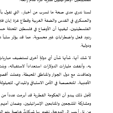
للمشجعين الإسرائيليين تجربة كرة قدم رائعة.
لسنا ندري مدى صحة ما تسرب من أخبار، التي تقول بأن
والعسكري في القدس والضفة الغربية وقطاع غزة إبان فترة 
الفلسطينيين، ليقينها أن الأوضاع في فلسطين المحتلة حساس
ردود فعل واضطراباتٍ غير محسوبة، مما قد يؤثر سلباً على
ودولية.
لا شك أنها، شأنها شأن أي دولةٍ أخرى تستضيف مبارياتٍ أو
به، وأنفقت مليارات الدولارات استعداداً لاستقباله، 
وتعاقدت مع دول الجوار والمناطق المحيطة، وعملت أقص
الأجنبية، المتخصصة في الأمن الاستباقي والميداني، للحيل
لأجل ذلك يبدو أن الحكومة القطرية قد أبرمت عدداً من 
ومشاركة المشجعين والمتابعين الإسرائيليين، وضمان أمنهم 
من تل أبيب إلى الدوحة، تقوم بها شركاتٌ خاصة يتم التع