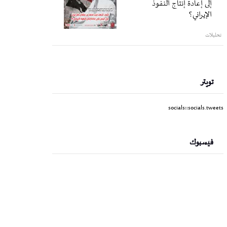
إلى إعادة إنتاج النفوذ
الإيراني؟
تحليلات
تويتر
socials::socials.tweets
فيسبوك