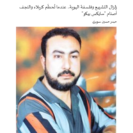
زلزال التشييع وفلسفة الهوية.. عندما تُحطّم كربلاء والنجف
أصنام "سايكس بيكو"
حيدر حسين سويري