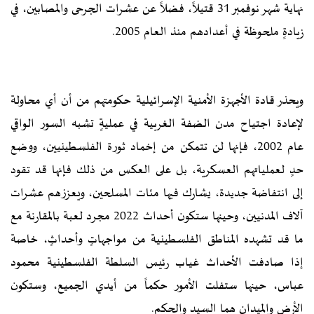
نهاية شهر نوفمبر 31 قتيلاً، فضلاً عن عشرات الجرحى والمصابين، في
زيادةٍ ملحوظة في أعدادهم منذ العام 2005.
ويحذر قادة الأجهزة الأمنية الإسرائيلية حكومتهم من أن أي محاولة
لإعادة اجتياح مدن الضفة الغربية في عمليةٍ تشبه السور الواقي
عام 2002، فإنها لن تتمكن من إخماد ثورة الفلسطينيين، ووضع
حدٍ لعملياتهم العسكرية، بل على العكس من ذلك فإنها قد تقود
إلى انتفاضة جديدة، يشارك فيها مئات المسلحين، ويعززهم عشرات
آلاف المدنيين، وحينها ستكون أحداث 2022 مجرد لعبة بالمقارنة مع
ما قد تشهده المناطق الفلسطينية من مواجهاتٍ وأحداثٍ، خاصة
إذا صادفت الأحداث غياب رئيس السلطة الفلسطينية محمود
عباس، حينها ستفلت الأمور حكماً من أيدي الجميع، وستكون
الأرض والميدان هما السيد والحكم.