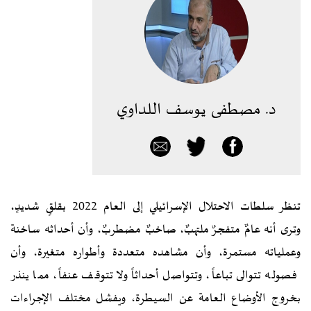
د. مصطفى يوسف اللداوي
تنظر سلطات الاحتلال الإسرائيلي إلى العام 2022 بقلقٍ شديدٍ،
وترى أنه عامٌ متفجرٌ ملتهبٌ، صاخبٌ مضطربٌ، وأن أحداثه ساخنة
وعملياته مستمرة، وأن مشاهده متعددة وأطواره متغيرة، وأن
فصوله تتوالى تباعاً، وتتواصل أحداثاً ولا تتوقف عنفاً، مما ينذر
بخروج الأوضاع العامة عن السيطرة، ويفشل مختلف الإجراءات