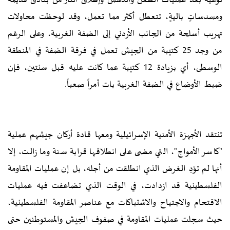
نوعية بعد عمليات الطعن والدهس وإطلاق النار من بنادق قديمة
ومسدساتٍ باليةٍ، تتعطل أكثر مما تعمل، وقد لوحظت محاولات
تهريب أسلحة من الجانب الأردني إلى الضفة الغربية، وعلى الرغم
من وجد 25 كتيبة من الجيش تعمل في فرقة الضفة في المنطقة
الوسطى، أي بزيادة 12 كتيبة عما كانت عليه قبل سنتين، فإن
ضبط الأوضاع في الضفة الغربية بات أمراً صعباً.
تنتقد الأجهزة الأمنية الإسرائيلية ومعها قادة أركان جيشهم عملية
"كاسر الأمواج"، التي مضى على انطلاقها قرابة سنة وما زالت، إلا
أنها لم تؤدِ الغرض الذي انطلقت من أجله، بل إن عمليات المقاومة
الفلسطينية قد ازدادت، في الوقت الذي تضاعفت فيه عمليات
الاقتحام والاجتياح والاشتباكات مع عناصر المقاومة الفلسطينية،
حيث سجلت عمليات المقاومة في صفوف الجيش والمستوطنين حتى