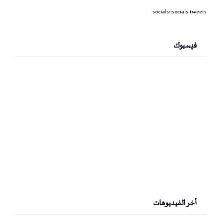
socials::socials.tweets
فيسبوك
أخر الفيديوهات