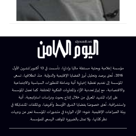
مؤسسة إعلامية وبحثية مستقلة ماليًا وإداريًا، تأسست في 13 أكتوبر/تشرين الأول
2016، تُعنى برصد وتحليل أبرز القضايا الإقليمية والدولية. منذ انطلاقتها، تسعى
المؤسسة إلى تقديم تغطية إخبارية آنية وشاملة للتطورات السياسية والاجتماعية
والاقتصادية، مع إبراز تعددية الآراء والمقاربات الفكرية المختلفة. كما تعمل المؤسسة
على إثراء المشهد المعرفي من خلال إنتاج بحوث ودراسات استراتيجية، آنية
واستشرافية، تُعنى خصوصًا بقضايا الشرق الأوسط وأفريقيا، وبالملفات المتشابكة في
بيئة الصراعات الإقليمية. تنويه: الآراء الواردة في منشورات المؤسسة تعبر عن وجهات
نظر كتّابها، ولا تمثل بالضرورة الموقف الرسمي للمؤسسة.