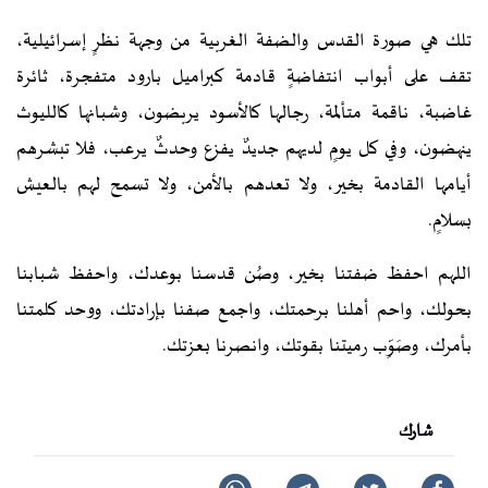
تلك هي صورة القدس والضفة الغربية من وجهة نظرٍ إسرائيلية،
تقف على أبواب انتفاضةٍ قادمة كبراميل بارود متفجرة، ثائرة
غاضبة، ناقمة متألمة، رجالها كالأسود يربضون، وشبانها كالليوث
ينهضون، وفي كل يومٍ لديهم جديدٌ يفزع وحدثٌ يرعب، فلا تبشرهم
أيامها القادمة بخير، ولا تعدهم بالأمن، ولا تسمح لهم بالعيش
بسلامٍ.
اللهم احفظ ضفتنا بخير، وصُن قدسنا بوعدك، واحفظ شبابنا
بحولك، واحم أهلنا برحمتك، واجمع صفنا بإرادتك، ووحد كلمتنا
بأمرك، وصَوِّب رميتنا بقوتك، وانصرنا بعزتك.
شارك