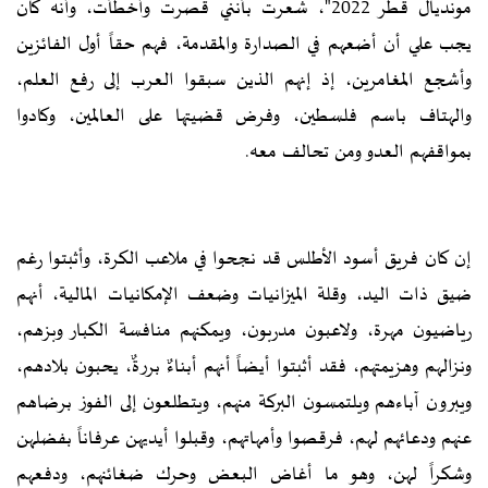
مونديال قطر 2022"، شعرت بأنني قصرت وأخطأت، وأنه كان
يجب علي أن أضعهم في الصدارة والمقدمة، فهم حقاً أول الفائزين
وأشجع المغامرين، إذ إنهم الذين سبقوا العرب إلى رفع العلم،
والهتاف باسم فلسطين، وفرض قضيتها على العالمين، وكادوا
بمواقفهم العدو ومن تحالف معه.
إن كان فريق أسود الأطلس قد نجحوا في ملاعب الكرة، وأثبتوا رغم
ضيق ذات اليد، وقلة الميزانيات وضعف الإمكانيات المالية، أنهم
رياضيون مهرة، ولاعبون مدربون، ويمكنهم منافسة الكبار وبزهم،
ونزالهم وهزيمتهم، فقد أثبتوا أيضاً أنهم أبناءٌ بررةٌ، يحبون بلادهم،
ويبرون آباءهم ويلتمسون البركة منهم، ويتطلعون إلى الفوز برضاهم
عنهم ودعائهم لهم، فرقصوا وأمهاتهم، وقبلوا أيديهن عرفاناً بفضلهن
وشكراً لهن، وهو ما أغاض البعض وحرك ضغائنهم، ودفعهم