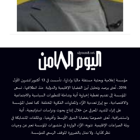
مؤسسة إعلامية وبحثية مستقلة ماليًا وإداريًا، تأسست في 13 أكتوبر/تشرين الأول
2016، تُعنى برصد وتحليل أبرز القضايا الإقليمية والدولية. منذ انطلاقتها، تسعى
المؤسسة إلى تقديم تغطية إخبارية آنية وشاملة للتطورات السياسية والاجتماعية
والاقتصادية، مع إبراز تعددية الآراء والمقاربات الفكرية المختلفة. كما تعمل المؤسسة
على إثراء المشهد المعرفي من خلال إنتاج بحوث ودراسات استراتيجية، آنية
واستشرافية، تُعنى خصوصًا بقضايا الشرق الأوسط وأفريقيا، وبالملفات المتشابكة في
بيئة الصراعات الإقليمية. تنويه: الآراء الواردة في منشورات المؤسسة تعبر عن وجهات
نظر كتّابها، ولا تمثل بالضرورة الموقف الرسمي للمؤسسة.