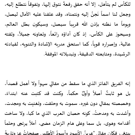
للكأس لم يتأهل، إلا أنه حقق رفعةً نتوق إليها، وتفوقاً نتطلع إليه،
وجعل لنا اسماً نَحِنُ إليه ونتمناه، وقد علقنا عليه الآمال ليصل،
ويوماً ما نظنه بإذن الله قريباً سيصل، وسيكون بطل العالم،
وسيحوز على الكأس، إذ كان أداؤه رائعاً، وتعاونه جميلاً، وثقته
عالية، وإصراره قوياً، كما استحق مدربه الإشادة والتنويه، لقيادته
الرشيدة، ومتابعته الدقيقة، وتبديلاته الموفقة.
إنه الفريق الفائز الذي ما سقط من مقالي سهواً ولا أهمل قصداً،
بل هو ثابتٌ أصلاً وأولٌ حكماً، وكنت قد كتبت عنه ابتداءً،
وخصصته بمقالٍ دون غيره، سموت به وحلقت، وتغنيت به ومجدت،
وأشدت به ومدحتُ، كونه حصان العرب الذي ما كبا، ولا ساخت
أقدامه وهوى، بل سما وعلى هام الزمان مضى، أملاً يرتجى وحلماً
يبتغى، فكان مقالي "عرينُ الأسود وأسودُ الأطلس صفحاتُ عزٍ وتاريخُ