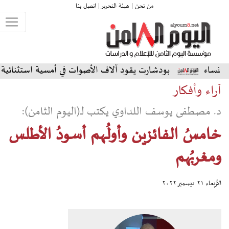
من نحن |
هيئة التحرير |
اتصل بنا
بودشارت يقود آلاف الأصوات في أمسية استثنائية على المسرح الشم
آراء وأفكار
د. مصطفى يوسف اللداوي يكتب لـ(اليوم الثامن):
خامسُ الفائزين وأولُهم أسودُ الأطلس
ومغربُهم
الأربعاء ٢١ ديسمبر ٢٠٢٢