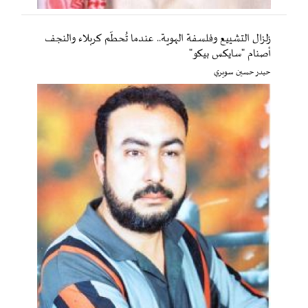
زلزال التشييع وفلسفة الهوية.. عندما تُحطّم كربلاء والنجف
أصنام "سايكس بيكو"
حيدر حسين سويري