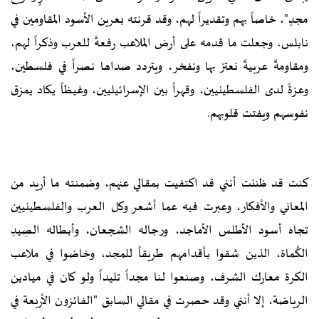
مجدٍ"، خاصاً بهم وتقديراً لهم، وقد قرنته بعرين الأسود المقاومين في
نابلس، وجعلت ما قدمه على أرض الملاعب رفعةً للعرب وذكراً لهم،
ومقاومةً عربيةً نعتز بها ونفخر، ويتردد صداها نصراً في فلسطين،
وعزةً لدى الفلسطينيين، وقهراً بين الإسرائيليين، وغيظاً يكاد يمزق
نفوسهم ويفتت قلوبهم.
كنت قد ظننت أنني قد اكتفيت بمقالي عنهم، وضمنته ما أريد من
المعاني والأفكار، وعبرت فيه عما أشعر وكل العرب والفلسطينيين
تجاه أسود الأطلس الأماجد، ورجاله الشجعان، وأبطاله الصِيدِ
الكُماة، الذين شقوا بأقدامهم طريقاً للمجد، وخاضوا في ملاعب
الكرة معارك الشرف، وصنعوا لنا مجداً تليداً ولو كان في ميادين
الرياضة، إلا أنني وقد حصرت في مقالي السابق "الفائزون الأربعة في