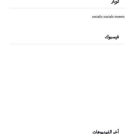
تويتر
socials::socials.tweets
فيسبوك
أخر الفيديوهات