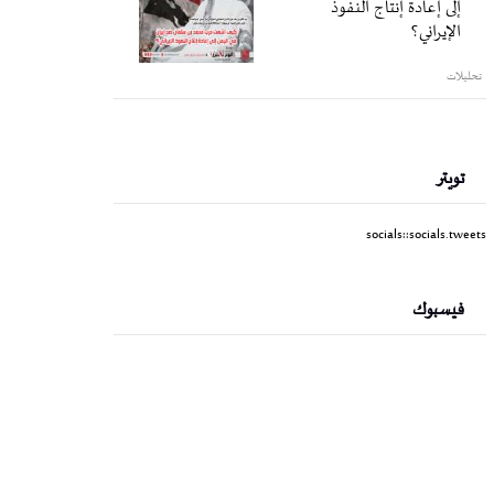
إلى إعادة إنتاج النفوذ
الإيراني؟
تحليلات
تويتر
socials::socials.tweets
فيسبوك