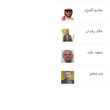
جاسم الجريّد
خالد رغدان
سعید عابد
بدر جعفر