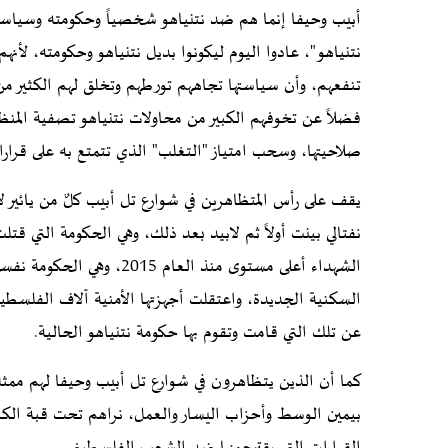
أبيب وحيفا إنما هم ضد نتنياهو شخصياً وحكومته وسياسته
نتنياهو"، عادوا اليوم ليكونوا بديل نتنياهو وحكومته، لأ
تنفعهم، وأن سياستها تجاههم تورطهم وتخلق لهم الكثير من
فضلاً عن تخوفهم الكبير من محاولات نتنياهو تصفية المنظ
صلاحيتها، وسحب امتياز "التغلب" الذي تتمتع به على قرا
يقف على رأس المتظاهرين في شوارع تل أبيب كلٌ من يائير 
الشهداء أعلى مستوى منذ ال
السكنية الجديدة، واعتقلت أجهزتها الأمنية آلاف الفلسط
عن تلك التي قامت وتقوم بها حكومة نتنياهو الحالية.
كما أن الذين يتظاهرون في شوارع تل أبيب وحيفا لهم ممثل
بيمين الوسط وأحزاب اليسار والعمل، نراهم تحت قبة الكن