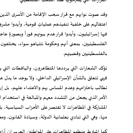
القرارات التي يقترحونها ضد الشعب الفلسطيني.
وقد صوت نوابهم مع قرار سحب الإقامة من الأسرى الذين 
اعتقالهم على خلفية تنفيذهم عملياتٍ قومية، وأيدوا مشرو
فيها إسرائيليون، وأيدوا قرار هدم بيوتهم فوراً وبصورةٍ عا
الفلسطينيين، بمعنى أنهم وحكومة نتنياهو سواء، يختلفون 
بالفلسطينيين وقضيتهم.
تؤكد الشعارات التي يرددها المتظاهرون، واليافطات التي ي
فهي تتعلق بالشأن الإسرائيلي الداخلي، ولا يوجد ما يدل
تطالب باحترامهم وعدم المساس بهم والاعتداء عليهم، بل 
الأمر الذي يجعل من التشدد معهم والمبالغة في استخدام ال
المشاركة في المظاهرات لا تقتصر على الأحزاب السياسية، بل 
منها، وهي التي تنادي بعلمانية الدولة، وسيادة القانون، ومح
كما اشترط منظمو المظاهرات على المواطنين العرب إن أرادوا 