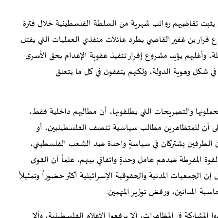
يثبت تقاضيهم رواتب شهرية من السلطة الفلسطينية خلال فترة
ع قرار بن غفير القاضي بطرد عائلات منفذي العمليات التي يقتل
جلة، وأغلبهم يؤيد مشروع إقرار تنفيذ عقوبة الإعدام بحق الأسرى
في شكل وهوية الدولة، ولكنهم يتفقون في كل ما يتعلق
حملونها والتصريحات التي يطلقونها، أن مطالبهم داخلية فقط،
 على أن للمتظاهرين مطالب سياسية تنصف الفلسطينيين، أو
إن الطرفين يشتركان في سياسةٍ واحدة ضد الشعب الفلسطيني،
قوة المفرطة ضدهم عامل وحدةٍ واتفاقٍ بينهم، علماً أن القوى
إن الجمعيات المدنية والحقوقية الإسرائيلية أكثر حضوراً وتمثيلاً
اسبة المدانين، ورفض توزير المتهمين.
المشاركة في المظاهرات، ألا يرفعوا الأعلام الفلسطينية، وألا