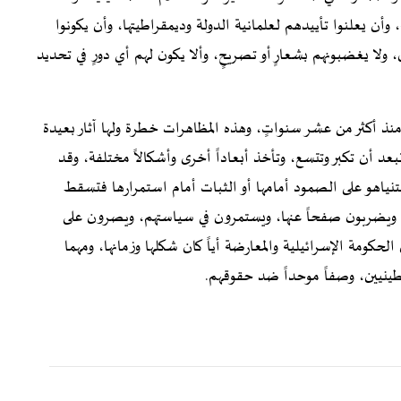
 وأن يعلنوا تأييدهم لعلمانية الدولة وديمقراطيتها، وأن يكونوا
 ولا يغضبونهم بشعارٍ أو تصريحٍ، وألا يكون لهم أي دورٍ في تحديد
نذ أكثر من عشر سنواتٍ، وهذه المظاهرات خطرة ولها آثار بعيدة
د أن تكبر وتتسع، وتأخذ أبعاداً أخرى وأشكالاً مختلفة، وقد
تنياهو على الصمود أمامها أو الثبات أمام استمرارها فتسقط
هم، ويضربون صفحاً عنها، ويستمرون في سياستهم، ويصرون على
ن الحكومة الإسرائيلية والمعارضة أياً كان شكلها وزمانها، ومهما
طينيين، وصفاً موحداً ضد حقوقهم.