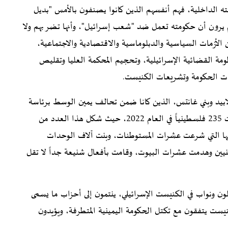
 الداخلية، فهم أنفسهم الذين كانوا يصنفون بالأمس "بديل
نهم يرون أن حكومته تعمل ضد "شعب إسرائيل"، وأنها تضر بهم ولا
 الأزمات السياسية والدبلوماسية والاقتصادية والاجتماعية،
ومة القضائية الإسرائيلية، وتحجيم المحكمة العليا وتقليص
رات الحكومة وتشريعات الكنيست.
لابيد وبني غانتس، الذين كانا ضمن تحالف يمين الوسط برئاسة
نفتالي بينت أولاً ثم لابيد بعد ذلك، وهي الحكومة التي قتلت 235 فلسطينياً في العام 2022، حيث شكل هذا العدد من
عام 2015، وهي الحكومة نفسها التي شرعت عشرات المستوطنات، وبنت آلاف الوحدات
ينيين وهدمت عشرات البيوت، وقامت بأفعال شنيعة جداً لا تقل
ون ونواب في الكنيست الإسرائيلي، ينتمون إلى أحزاب ما يسمى
يست يتفقون مع تكتل الحكومة اليمينية المتطرفة، ويؤيدون