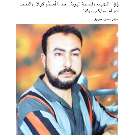
زلزال التشييع وفلسفة الهوية.. عندما تُحطّم كربلاء والنجف
أصنام "سايكس بيكو"
حيدر حسين سويري