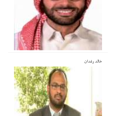
خالد رغدان