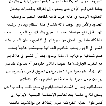
العربية للعراق، لم يكتفوا بالعراق فهدموا سوريا ولبنان واليمن،
وماذا فعل لهم الأردن حتى يسعون إلى إغراقه بالمخدرات ويدخل
الحكومة الأردنية في حالة حرب كاملة لمكافحة المخدرات وحماية
الحدود والأمن وفي الوقت ذاته يتشدق هذا النظام وينادي برغبته
الجدية في فتح صفحات جديدة للصلح والسلام مع العرب ...، وبعد
هذا كله ماذا يريد الملالي من موريتانيا في أقاصي بلدان العرب وقد
فشلوا في الجوار بسبب طباعهم العدائية وسيفشلوا عاجلاً بسبب
عدم شفافية توجهاتهم ؟، ماذا يريدون بعد أن فشلوا في علاقاتهم
مع المغرب الجارة...؟ هل سيبدل الملالي جلودهم أم يبدلون طباعهم
التي نشأوا وتبرمجوا عليها ؟ هل يريدون تطويق المغرب وكسره، هل
يريدون جعل موريتانيا ساحة لصراعاتهم ومركزا لإنطلاق
مخططاتهم بعد أن فشلت استخباراتهم في صنع ذلك بالمغرب؟ هل
يسعى الملالي خاصة بعد تعاظم الإنتفاضة الوطنية الإيرانية إلى
كسر طوق العزلة المفروضة عليهم إنطلاقا من نواكشوط عاصمة