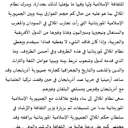
للثقافة الإسلامية ولها وفيها ما يؤهلها لذلك بجدارة، ويدرك نظام
الملالي بما هو عليه من حال كم حجم الفوارق بينه وبين الجمهورية
الإسلامية الموريتانية التي رأت تجارب الملالي في السودان والمغرب
والسنغال ونيجيريا وسيراليون وغانا وغيرها من الدول الأفريقية
والعربية، وإذا كان فاقد الشيء لا يعطيه فماذا سيقدم ويعطي
نظام الملالي لموريتانيا في هذه الظروف وفي أحسن الظروف، وما
الذي قدمه لدول وشعوب تربط بينه وبينها عوامل اللغة والتراث
والدين والمذهب والتاريخ والجغرافيا كجارته جمهورية آذربايجان وقد
ساعد أرمينيا في حربها ضد آذربايجان في حين وقفت تركيا العلمانية
مع آذربايجان وقبرص ومسلمي البلقان وغيرهم.
سعى نظام الملالي إلى بناء وفتح علاقات مع الجمهورية الإسلامية
الموريتانية بدءا من تنسيقات ثم بزيارة وزير الثقافة والإرشاد في
سلطان حكم الملالي الجمهورية الإسلامية الموريتانية يرافقه وفد
مختص كبير على درجة عالية من الثقافة والرشد والوعي .. على