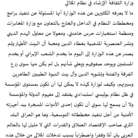
وزارة الثقافة الإرشاد في نظام الملالي
ما لا يعرفه الكثيرين عن هذه الوزارة أنها المسئولة عن تنفيذ برامج
ومخططات النظام في الداخل والخارج بالتعاون مع وزارة المخابرات
ومنظمة استخبارات حرس خامنئي، ومعولا من معاول الهدم الديني
ونشر العنصرية المذهبية بغطاء الدين ومحبة آل البيت الأطهار ولم
يصدر عن هذه الوزارة إلى اليوم ما يخدم الشعب الإيراني أو يخدم
المسلمين ويوحد صفوفهم ويعلي شأنهم بل لم يكن منها سوى زرع
الفرقة والفتنة وتشويه الدين وآل بيت النبوة الطيبين الطاهرين
وسيرتهم، وكيف لوزارة كهذه لا يمكن لها أن تكون بمستوى المؤسسة
في ظل نظام بوليسي استبدادي يفتقد إلى مفهوم الدولة والمؤسسة
ولا أن يسمح لها سوي أن تكون إحدى الأدوات المسخرة بيد أجهزته
الأمنية من أجل تنفيذ مخططاته التوسعية، وها هو العراق البلد
الثري صاحب الإقتصاد العملاق والقدرات التي لا مثيل لها بالعالم
العربي يئن ألما وفقرا واضطراباً بسبب تدخلات الملالي من خلال هذه