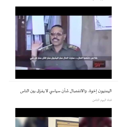
اليمنيون إخوة.. والانفصال شأن سياسي لا يفرّق بين الناس
قناة اليوم الثامن