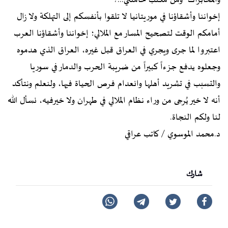
والمخابرات ومن مكتب خامنئي...؟
إخواننا وأشقاؤنا في موريتانيا لا تلقوا بأنفسكم إلى التهلكة ولا زال
أمامكم الوقت لتصحيح المسار مع الملالي؛ إخواننا وأشقاؤنا العرب
اعتبروا لما جرى ويجري في العراق قبل غيره، العراق الذي هدموه
وجعلوه يدفع جزءاً كبيراً من ضريبة الحرب والدمار في سوريا
والتسبب في تشريد أهلها وانعدام فرص الحياة فيها، ولنعلم ونتأكد
أنه لا خير يُرجى من وراء نظام الملالي في طهران ولا خيرفيه، نسأل الله
لنا ولكم النجاة.
د.محمد الموسوي / كاتب عراقي
شارك