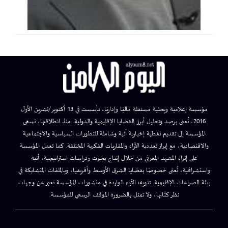
مؤسسة إعلامية وبحثية مستقلة ماليًا وإداريًا، تأسست في 13 أكتوبر/تشرين الأول
2016، تُعنى برصد وتحليل أبرز القضايا الإقليمية والدولية. منذ انطلاقتها، تسعى
المؤسسة إلى تقديم تغطية إخبارية آنية وشاملة للتطورات السياسية والاجتماعية
والاقتصادية، مع إبراز تعددية الآراء والمقاربات الفكرية المختلفة. كما تعمل المؤسسة
على إثراء المشهد المعرفي من خلال إنتاج بحوث ودراسات استراتيجية، آنية
واستشرافية، تُعنى خصوصًا بقضايا الشرق الأوسط وأفريقيا، وبالملفات المتشابكة في
بيئة الصراعات الإقليمية. تنويه: الآراء الواردة في منشورات المؤسسة تعبر عن وجهات
نظر كتّابها، ولا تمثل بالضرورة الموقف الرسمي للمؤسسة.