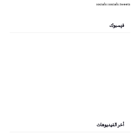
socials::socials.tweets
فيسبوك
أخر الفيديوهات