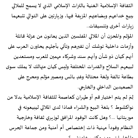
الثقافة الإسلامية الغنية بالتراث الإسلامي الذي لا يسمح للملالي
ببيع خداعهم وبضاعتهم المزيفة فيها، وزيارتين على التوالي تتبعهما
زيارات أخرى وتنسيقات..
المؤلم والمحزن أن الملالي المفلسين الذين يعانون من عزلة قاتلة
وأزمات داخلية توشك أن تقبرهم وتأتي بأجلهم يحاورن العرب على
أنهم كيان ذو شأن وأنهم سند وشركاء مهمين للعرب ومستعدين
لبيعهم السلاح والقدرات المختلفة وليس كيان متهالك لا يملك سوى
بطاعة تالفة ولغة محتالة وغدٍ بائس ومصير مؤلم ومحرج على
الصعيدين الداخلي والخارجي.
لِمَ لم يتم اختيار قم أو طهران كعاصمة للثقافة الإسلامية بدلا من
نواكشوط ؟ بلغة البيع والشراء فماذا لدى الملالي ليبيعونه في
موريتانيا ...؟ وهل كانت الوفود المرافق لوزيري ثقافة وخارجية
النظام وفوداً مهنية ذات إختصاص أم أمنيةً ومن جماعة الحرس