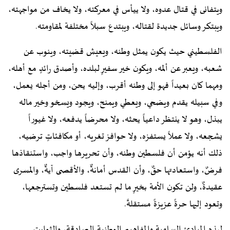
ويتفانى في قتال عدوه، ولا ييأس في معركته، ولا يخاف من مواجهته،
ويبتكر وسائل جديدة لقتاله، ويبتدع سبلاً مختلفة لمقاومته.
الفلسطيني حيث يكون يمثل وطنه، ويعيش قضيته، وينوب عن
شعبه، ويعبر عن ألمه، ويكون خير سفيرٍ لبلده، وأصدق رائدٍ مع أهله،
ومهما كان بعيداً فهو إلى وطنه أقرب، وإليه يحن، ومن أجله يعمل،
وفي سبيله يقدم ويضحي، ويعطي ويمنح، ويجود ويسخو وخير ماله
يبذل، وهو لا ينتظر داعياً يحثه، ولا محرضاً يدفعه، ولا غيوراً
يشجعه، ولا عملاً يستفزه، ولا حوافز تغريه، أو مكافئاتٍ ترضيه،
ذلك أنه يؤمن أن فلسطين وطنه، وأن تحريرها واجب، واستنقاذها
فرضٌ، واستعادتها حقٌ، وأن القدس أمانةٌ، والأقصى آيةٌ، والمسرى
عقيدةٌ، ولن تكون الأمة بخيرٍ ما لم تستعد فلسطين وتسترجعها،
وتعود إليها حرةً عزيزةً مستقلةً.
لهذه المبادئ السامية والمفاهيم الوطنية الصادقة، والثوابت