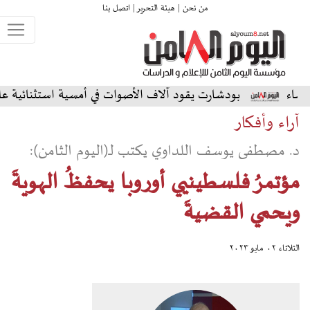
من نحن |
هيئة التحرير |
اتصل بنا
شارت يقود آلاف الأصوات في أمسية استثنائية على المسرح الشمالي
آراء وأفكار
د. مصطفى يوسف اللداوي يكتب لـ(اليوم الثامن):
مؤتمرُ فلسطينيي أوروبا يحفظُ الهويةَ
ويحمي القضيةَ
الثلاثاء ٠٢ مايو ٢٠٢٣