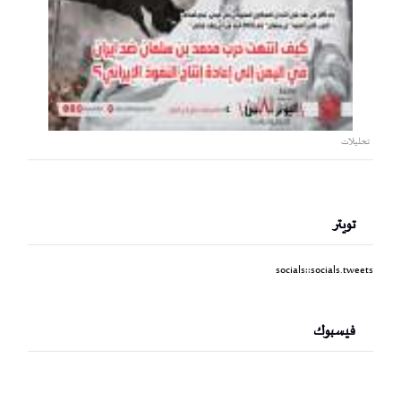
تحليلات
تويتر
socials::socials.tweets
فيسبوك