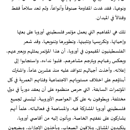
ونوعها، فقد غدت المقاومة صنوفاً وأنواعاً، ولم تعد سلاحاً فقط
وقتالاً في الميدان.
تلك هي المفاهيم التي يعمل مؤتمر فلسطينيي أوروبا على بعثها
وإحيائها، وتكريسها وتثبيتها، وتطويرها وتنويعها، وقد شعر
الفلسطينيون المقيمون في أوروبا، أن هذا المؤتمر يمثلهم ويعبر عنهم،
ويعكس رغباتهم ويترجم مشاعرهم، فلبوا نداءه، واستجابوا إلى
إعلانه، وأخذت أجيالهم تتوافد عليه منذ عشرين عاماً، واشترك
أبناؤهم على اختلاف مستوياتهم الاجتماعية وفئاتهم العمرية في كل
المؤتمرات السابقة، التي حرص منظموه على أن يعقد دورياً في دولٍ
مختلفة، ويطوفون به على كل العواصم الأوروبية، ليتسنى لجميع
فلسطينيي أوروبا المشاركة فيه، والمساهمة في فعالياته، علماً أنهم
يشاركون على نفقتهم الخاصة، ويأتون إليه من أقاصي أوروبا،
يتكبدون المشاق، ويلاقون الصعاب، ويأخذون الإجازات، ويضحون