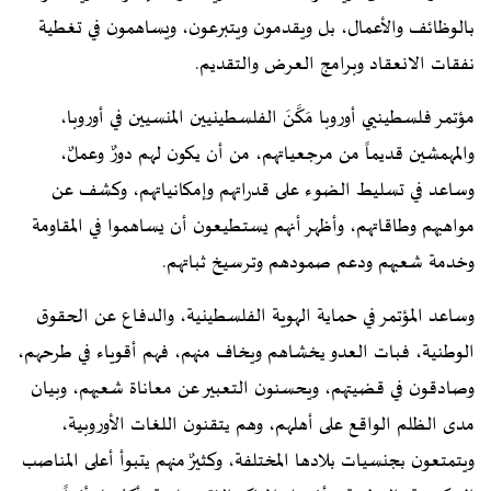
بالوظائف والأعمال، بل ويقدمون ويتبرعون، ويساهمون في تغطية
نفقات الانعقاد وبرامج العرض والتقديم.
مؤتمر فلسطينيي أوروبا مَكَّنَ الفلسطينيين المنسيين في أوروبا،
والمهمشين قديماً من مرجعياتهم، من أن يكون لهم دورٌ وعملٌ،
وساعد في تسليط الضوء على قدراتهم وإمكانياتهم، وكشف عن
مواهبهم وطاقاتهم، وأظهر أنهم يستطيعون أن يساهموا في المقاومة
وخدمة شعبهم ودعم صمودهم وترسيخ ثباتهم.
وساعد المؤتمر في حماية الهوية الفلسطينية، والدفاع عن الحقوق
الوطنية، فبات العدو يخشاهم ويخاف منهم، فهم أقوياء في طرحهم،
وصادقون في قضيتهم، ويحسنون التعبير عن معاناة شعبهم، وبيان
مدى الظلم الواقع على أهلهم، وهم يتقنون اللغات الأوروبية،
ويتمتعون بجنسيات بلادها المختلفة، وكثيرٌ منهم يتبوأ أعلى المناصب