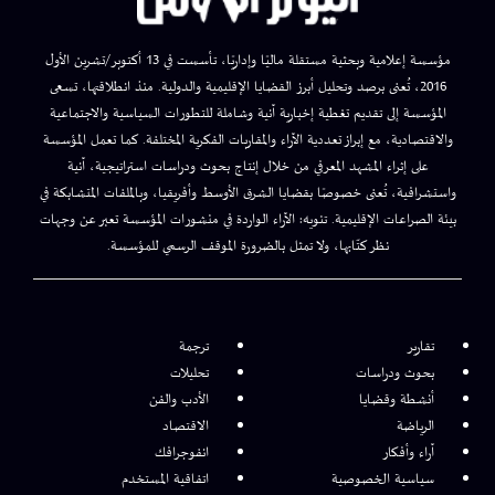
مؤسسة إعلامية وبحثية مستقلة ماليًا وإداريًا، تأسست في 13 أكتوبر/تشرين الأول
2016، تُعنى برصد وتحليل أبرز القضايا الإقليمية والدولية. منذ انطلاقتها، تسعى
المؤسسة إلى تقديم تغطية إخبارية آنية وشاملة للتطورات السياسية والاجتماعية
والاقتصادية، مع إبراز تعددية الآراء والمقاربات الفكرية المختلفة. كما تعمل المؤسسة
على إثراء المشهد المعرفي من خلال إنتاج بحوث ودراسات استراتيجية، آنية
واستشرافية، تُعنى خصوصًا بقضايا الشرق الأوسط وأفريقيا، وبالملفات المتشابكة في
بيئة الصراعات الإقليمية. تنويه: الآراء الواردة في منشورات المؤسسة تعبر عن وجهات
نظر كتّابها، ولا تمثل بالضرورة الموقف الرسمي للمؤسسة.
تقارير
ترجمة
بحوث ودراسات
تحليلات
أنشطة وقضايا
الأدب والفن
الرياضة
الاقتصاد
آراء وأفكار
انفوجرافك
سياسية الخصوصية
اتفاقية المستخدم