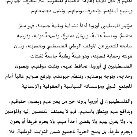
أهلهم في دول أوروبا وغيرها الاهتمام المطلوب، لئلا تنحرف أجيالهم،
ويضيع أبناؤهم، وتنحرف بوصلتهم، وتضل مجتمعاتهم.
مؤتمر فلسطينيي أوروبا أداةٌ نضالية وطنية جديدة، فهو منبرٌ
متقدمٌ، ومنصةٌ عاليةٌ، وبرلمانٌ مفتوحٌ، وفسحةٌ دولية، وفرصة
سانحة للتعبير عن الموقف الوطني الفلسطيني وتحصينه، وبيان
هويته وحماية قضيته، وهو هيئةٌ وطنيةٌ جامعةٌ لشتات
الفلسطينيين في أوروبا، تحافظ عليهم، وتثبت موقفهم، وتصون
وحدتهم، وتوجه بوصلتهم، وتنظم جهودهم، وترفع صوتهم عالياً أمام
المجتمع الدولي ومؤسساته السياسية والحقوقية والإنسانية.
والفلسطينيون في أوروبا يرونه خير من يعبر عنهم ويصون حقوقهم،
ويدافع عنهم وينطق باسمهم، فهو لا يصنف المنتسبين إليه والمؤمنين
به، ولا يفرق بينهم ولا يقصي أحداً منهم، ولا يحرم فريقاً أو يخون
ويجرم طرفاً، بل يمنح الحرية للجميع ضمن الثوابت الوطنية، فلا