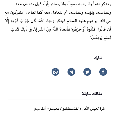
يحتكر منبراً ولا يخمد صوتاً، ولا يصادر رأياً، فهل نتعاون معه
ونساعده، ونؤيده ونسانده، أم نتعامل معه كما تعامل المشركون مع
نبي الله إبراهيم عليه السلام فهلكوا ونجا، "فَمَا كَانَ جَوَابَ قَوْمِهِ إِلَّا
أَن قَالُوا اقْتُلُوهُ أَوْ حَرِّقُوهُ فَأَنجَاهُ اللَّهُ مِنَ النَّار إِنَّ فِي ذَٰلِكَ لَآيَاتٍ
لِّقَوْمٍ يُؤْمِنُونَ".
شارك
مقالات سابقة
غزة تعيش الأمل والفلسطينيون يحبسون أنفاسهم