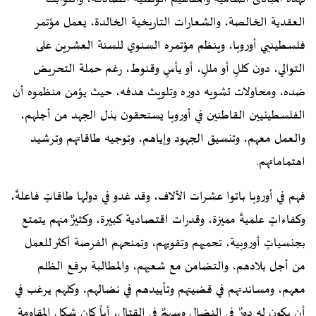
العقدية الخالصة، والشعارات التاريخية الخالدة، يعمل مؤتمر
فلسطينيي أوروبا، وينظم مؤتمره السنوي للسنة العشرين على
التوالي، دون كللٍ أو مللٍ، أو يأسٍ وقنوط، رغم حملة التحريض
ضده، ومحاولات تشويه دوره وتلويث هدفه، حيث يؤمن منظموه أن
الفلسطينيين القاطنين في أوروبا يستحقون بذل الجهد من أجلهم،
والعمل معهم، وتنسيق الجهود وإياهم، وتوجيه طاقاتهم وترشيد
اهتماماتهم.
فهم في أوروبا باتوا عشرات الآلاف، وقد غدو في دولها طاقاتٍ فاعلةً،
وكفاءاتٍ علميةً مميزة، وقدرات اقتصادية كبيرة، وكثيرٌ منهم يتمتع
بجنسياتٍ أوروبية، تحميهم وتقويهم، وتمنحهم الفرصة أكثر للعمل
من أجل بلادهم، والتضامن مع شعبهم، والمطالبة برفع الظلم
معهم، ومساندتهم في قضيتهم وتأييدهم في نضالهم، وكلهم يرغب في
أن يكون له دورٌ في النضال وسهمٌ في القتال، أياً كان شكل المقاومة