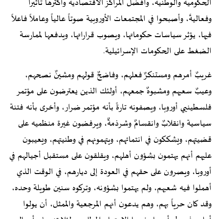
الحكومية والوطنية، وأفضل المراكز الاقتصادية وأكثرها تأثيراً
وفعاليةً، وأصبحوا في المجتمعات الأوروبية صوتاً عالياً وعاملاً فاعلاً
فيها، يؤثر سياسات حكوماتها، ويصوب قراراتها، ويدفعها لممارسة
الضغط على الحكومات الإسرائيلية.
غريبٌ أمرهم ومستنكرٌ فعلهم، وفاضحٌ قولهم ومشينٌ نصحهم،
وعيبٌ سعيهم ومشبوهٌ جمعهم، أولئك الذين يعترضون على مؤتمر
فلسطينيي أوروبا، ويصفونه تارةً بأنه مؤتمر ضرار، وأخرى بأنه فتنة
سياسية وانقلابٌ وانقسامٌ وشرذمةٌ، ويرفضون غيرة منظميه على
قضيتهم، ويشككون في انتمائهم، ويتهمونهم في وطنيتهم، ويعيبون
عليهم أنهم يهتمون بشؤون أهلهم، ويقلقون على مستقبل أجيالهم في
أوروبا، ويصرون على حقهم في العودة إلى ديارهم، في الوقت الذي
أهملوا فيه شعبهم، ولم يهتموا بشؤونه، وتركوه سنين طويلة وحده،
وقد كان حرياً بهم، وهم يدعون أنهم المرجعية والممثل، أن يولوا