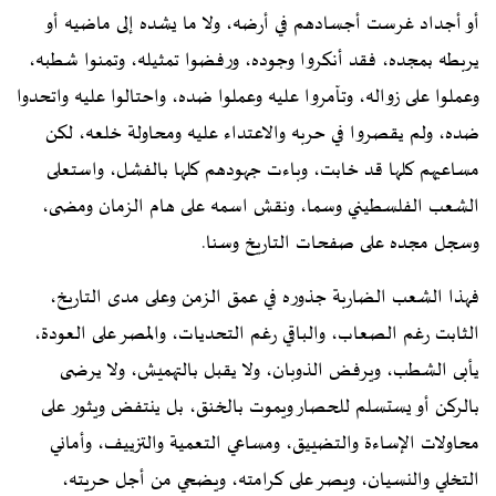
أو أجداد غرست أجسادهم في أرضه، ولا ما يشده إلى ماضيه أو
يربطه بمجده، فقد أنكروا وجوده، ورفضوا تمثيله، وتمنوا شطبه،
وعملوا على زواله، وتآمروا عليه وعملوا ضده، واحتالوا عليه واتحدوا
ضده، ولم يقصروا في حربه والاعتداء عليه ومحاولة خلعه، لكن
مساعيهم كلها قد خابت، وباءت جهودهم كلها بالفشل، واستعلى
الشعب الفلسطيني وسما، ونقش اسمه على هام الزمان ومضى،
وسجل مجده على صفحات التاريخ وسنا.
فهذا الشعب الضاربة جذوره في عمق الزمن وعلى مدى التاريخ،
الثابت رغم الصعاب، والباقي رغم التحديات، والمصر على العودة،
يأبى الشطب، ويرفض الذوبان، ولا يقبل بالتهميش، ولا يرضى
بالركن أو يستسلم للحصار ويموت بالخنق، بل ينتفض ويثور على
محاولات الإساءة والتضييق، ومساعي التعمية والتزييف، وأماني
التخلي والنسيان، ويصر على كرامته، ويضحي من أجل حريته،