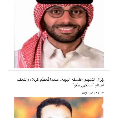
زلزال التشييع وفلسفة الهوية.. عندما تُحطّم كربلاء والنجف
أصنام "سايكس بيكو"
حيدر حسين سويري