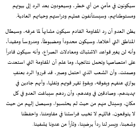
سيكونون في مأمنٍ من أي خطر، وسيعودون بعد الرد إلى بيوتهم
ومستوطناتهم، وسيستأنفون عملهم ودراستهم وحياتهم العادية.
يظن العدو أن رد المقاومة القادم سيكون مشابهاً لما عرفه، وسيطال
المناطق التي أخلاها، وسيكون محدوداً ومضبوطاً، ومدروساً ومقيداً،
وأنه لن يغير قواعد الاشتباك ومعادلات الصراع، وأنه سيكون قادراً
على امتصاصها وتحمل نتائجها، وما علم أن المقاومة التي استعدت
وصمتت، وأن الشعب الذي احتمل وصبر، قد قرروا الرد بعنفٍ
يوازي عنفهم ويفوقه، وبقوةٍ تقهر قوتهم وتفلها، وأنهم جادين في
تهديدهم، وصادقين في وعدهم، وأن ردهم سيباغت العدو في كل
مكانٍ، وسينال منهم من حيث لم يحتسبوا، وسيصل إليهم من حيث
لا يتوقعون، فاللهم لا تخيب فراستنا في مقاومتنا، واحفظنا
وشعبنا، ويسر لنا رداً يرضينا، وثأراً من عدونا يشفينا.