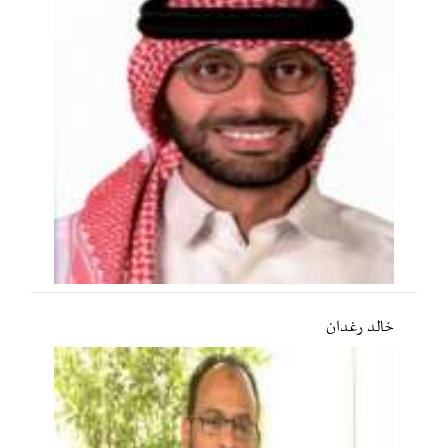
خالد رغدان