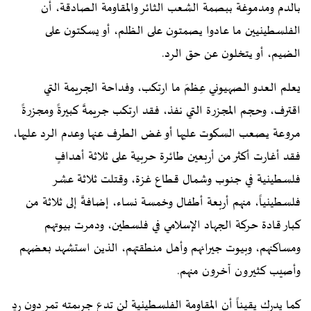
بالدم ومدموغة ببصمة الشعب الثائر والمقاومة الصادقة، أن
الفلسطينيين ما عادوا يصمتون على الظلم، أو يسكتون على
الضيم، أو يتخلون عن حق الرد.
يعلم العدو الصهيوني عِظمَ ما ارتكب، وفداحة الجريمة التي
اقترف، وحجم المجزرة التي نفذ، فقد ارتكب جريمةً كبيرةً ومجزرةً
مروعة يصعب السكوت عليها أو غض الطرف عنها وعدم الرد عليها،
فقد أغارت أكثر من أربعين طائرة حربية على ثلاثة أهدافٍ
فلسطينية في جنوب وشمال قطاع غزة، وقتلت ثلاثة عشر
فلسطينياً، منهم أربعة أطفال وخمسة نساء، إضافةً إلى ثلاثة من
كبار قادة حركة الجهاد الإسلامي في فلسطين، ودمرت بيوتهم
ومساكنهم، وبيوت جيرانهم وأهل منطقتهم، الذين استشهد بعضهم
وأصيب كثيرون آخرون منهم.
كما يدرك يقيناً أن المقاومة الفلسطينية لن تدع جريمته تمر دون ردٍ