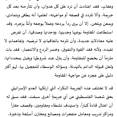
وعقابٍ، فقد اعتادت أن ترد على كل عدوان، وأن تثأر منه بعد كل
جريمة، وألا تتردد في قصفه أو مواجهته، لعلمها أنه يطغى ويتمادى،
ويمعن ويثخن، إلا أن يرى رداً يردعه وعملاً يوجعه وألماً يزجره، وقد
استطاعت المقاومة بوعيها وجديتها، ووحدتها وصدقها، أن تفرض
عليه معادلاتٍ جديدة، وأن تلزمه باتفاقياتٍ لا ترضيه، وتفاهماتٍ لا
تفيده، ولأنه فقد القوة والتفوق، وخسر الردع والانتصار، فقد بات
ملزماً أن يخضع للمقاومة، وأن ينزل عند شروطها ويقبل بمحدداتها،
ولعل قبوله الدائم بالتهدئة، وسؤاله الوسطاء للتعجيل بها، لهو أكبر
دليلٍ على عجزه عن مواجهة المقاومة.
قد لا تختلف هذه الجريمة النكراء التي ارتكبها العدو الإسرائيلي
بحق شعبنا الفلسطيني عن أي جريمةٍ أخرى سبقت، فقد سبق له
أن اغتال قادةً كباراً، واستهدف نشطاء ومقاومين، وقصف مقاراً
ومراكز تدريب ومعامل متفجرات ومصانع ومخازن أسلحة وذخيرة،