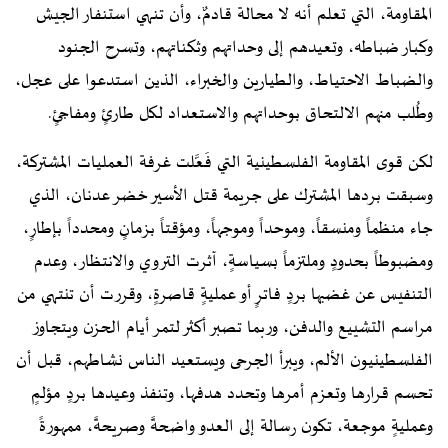
المقاومة، التي تعلم أنه لا محالة قادمٌ، وأن تنهي استنفار الجيش
وكبار ضباطه، وتعيدهم إلى وحداتهم وثكناتهم، وتسرح الجنود
والضباط الاحتياط، والطيارين والخبراء، الذين استدعوا على عجل،
وطُلب منهم الالتحاق بوحداتهم والاستعداد لكل طارئٍ ومفاجئٍ.
لكن قوى المقاومة الفلسطينية التي فَعَّلت غرفة العمليات المشتركة،
وسبقت بردها المشترك على جريمة قتل الأسير خضر عدنان، الذي
جاء منظماً ومنسقاً، وموحداً وموجهاً، ومؤقتاً بزمانٍ ومحدداً بإطارٍ،
ومضبوطاً بحدودٍ وملتزماً بسياسةٍ، آثرت التروي والانتظار، وعدم
التنفيس عن غضبها بردٍ فاترٍ أو عمليةٍ قاصرةٍ، وقررت أن تنتهي من
مراسم التشييع والدفن، وربما تصبر أكثر لتمر أيام الحزن ويتجاوز
الفلسطينيون الألم، ويبرأ الجرحى ويستعيد الناس نشاطهم، قبل أن
تحسم قرارها وتعزم أمرها وتحدد هدفها، وتنفذ وعيدها بردٍ مؤلمٍ
وعمليةٍ موجعة، تكون رسالة إلى العدو واضحةً وصريحةً، ممهورةً