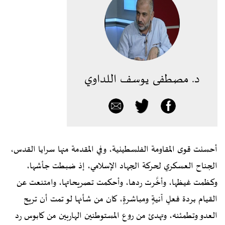
د. مصطفى يوسف اللداوي
أحسنت قوى المقاومة الفلسطينية، وفي المقدمة منها سرايا القدس،
الجناح العسكري لحركة الجهاد الإسلامي، إذ ضبطت جأشها،
وكظمت غيظها، وأخَّرت ردها، وأحكمت تصريحاتها، وامتنعت عن
القيام بردة فعلٍ آنيةٍ ومباشرةٍ، كان من شأنها لو تمت أن تريح
العدو وتطمئنه، وتهدئ من روع المستوطنين الهاربين من كابوس رد