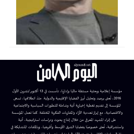
مؤسسة إعلامية وبحثية مستقلة ماليًا وإداريًا، تأسست في 13 أكتوبر/تشرين الأول
2016، تُعنى برصد وتحليل أبرز القضايا الإقليمية والدولية. منذ انطلاقتها، تسعى
المؤسسة إلى تقديم تغطية إخبارية آنية وشاملة للتطورات السياسية والاجتماعية
والاقتصادية، مع إبراز تعددية الآراء والمقاربات الفكرية المختلفة. كما تعمل المؤسسة
على إثراء المشهد المعرفي من خلال إنتاج بحوث ودراسات استراتيجية، آنية
واستشرافية، تُعنى خصوصًا بقضايا الشرق الأوسط وأفريقيا، وبالملفات المتشابكة في