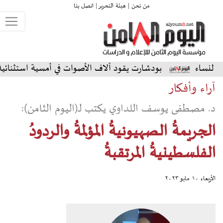
من نحن |
هيئة التحرير |
اتصل بنا
بودشارت يقود آلاف الأصوات في أمسية استثنائية على المسرح الش
آراء وأفكار
د. مصطفى يوسف اللداوي يكتب لـ(اليوم الثامن):
الجريمةُ الصهيونيةُ المؤلمةُ والردودُ
الفلسطينيةُ المرتقبةُ
الأربعاء ١٠ مايو ٢٠٢٣