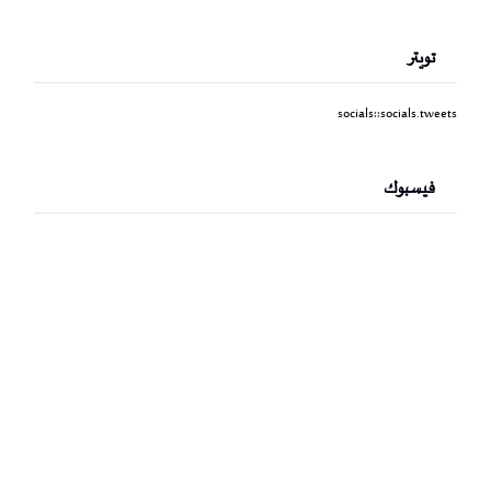
تويتر
socials::socials.tweets
فيسبوك