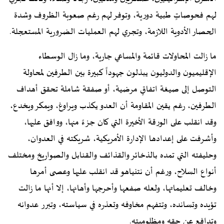
لهم فحوصاتٍ طبية دورية، وتوفر لهم رغم صعوبة الظروف وشدة
الحصار الأدوية اللازمة، وتجري لهم العمليات الضرورية المستعجلة.
ما زالت المحاولات قائمة والمساعي جارية، وما زال الوسطاء
الإقليميون والدوليون يبذلون جهوداً كبيرة بين الطرفين لمحاولة
التوصل إلى صيغة اتفاقٍ مرضية، أو صفقة شاملة تحقق أهداف
الطرفين، رغم يقين المقاومة أن العدو يكذب ويراوغ، ويمكر ويخدع،
وقد انقلب على الورقة الأخيرة التي كان جزءً منها، ووافق عليها،
وأشرفت على إعدادها الإدارة الأمريكية، شريكته في العدوان،
وحليفته التي تمده بالذخائر والقذائف والقنابل والصواريخ ومختلف
أنواع السلاح، ورغم أن نتنياهو قد انقلب عليها وعصى أمرها
وخالف تعليماتها، ولعله صفعها وأحرجها وأهانها، إلا أنها ما زالت
تؤيده وتسانده، وتتفهم مخاوفه وتعذره في سياسته، وتبرر عدوانه
وتدافع عن حقه ومظلوميته.