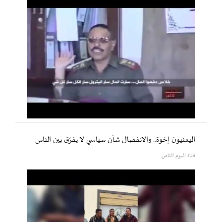
اليمنيون إخوة.. والانفصال شأن سياسي لا يفرّق بين الناس
قناة اليوم الثامن