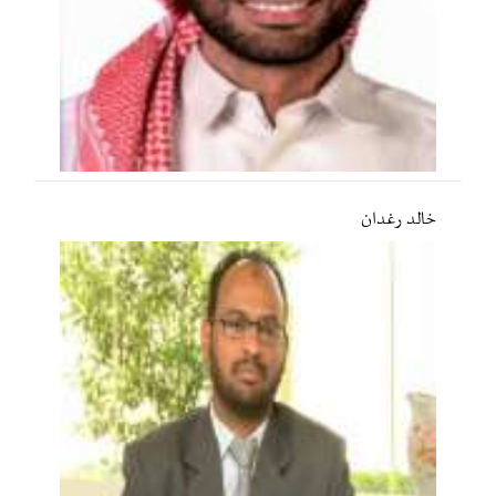
خالد رغدان