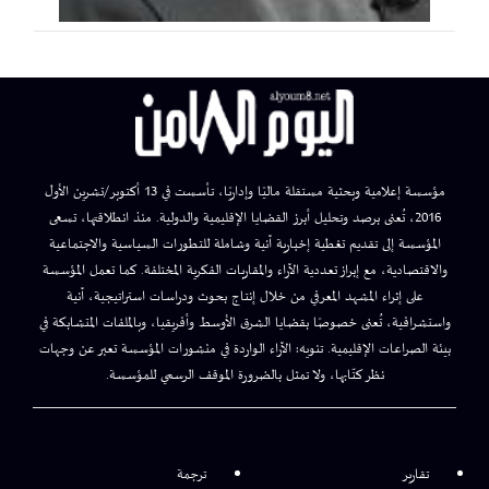
مؤسسة إعلامية وبحثية مستقلة ماليًا وإداريًا، تأسست في 13 أكتوبر/تشرين الأول
2016، تُعنى برصد وتحليل أبرز القضايا الإقليمية والدولية. منذ انطلاقتها، تسعى
المؤسسة إلى تقديم تغطية إخبارية آنية وشاملة للتطورات السياسية والاجتماعية
والاقتصادية، مع إبراز تعددية الآراء والمقاربات الفكرية المختلفة. كما تعمل المؤسسة
على إثراء المشهد المعرفي من خلال إنتاج بحوث ودراسات استراتيجية، آنية
واستشرافية، تُعنى خصوصًا بقضايا الشرق الأوسط وأفريقيا، وبالملفات المتشابكة في
بيئة الصراعات الإقليمية. تنويه: الآراء الواردة في منشورات المؤسسة تعبر عن وجهات
نظر كتّابها، ولا تمثل بالضرورة الموقف الرسمي للمؤسسة.
تقارير
ترجمة