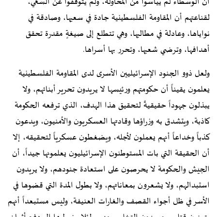
أن الوسطاء لم ييأسوا من المحاولة، ولم يتوقفوا عن السعي،
لقناعتهم أن المقاومة الفلسطينية جادة في سعيها، وصادقة في
نواياها، وعادلة في مطالبها، وهي تتطلع إلى صيغةٍ مقدرة تحقق
أهدافها، وترضي شعبها، وتحرر بها أسراها.
ولعل ذوو الجنود الإسرائيليين الأسرى لدى المقاومة الفلسطينية
يعلمون يقيناً أن حكومتهم ورئيسها لا يريدون تحرير أبنائهم، ولا
يبذلون جهوداً حقيقيةً لتحقيق هذا الهدف، الذي ترفعه الحكومة
كاذبة، ويتشدق به وزراؤها وقادتها العسكريون والأمنيون، ويدعون
كذباً وخداعاً أنهم يعملون لأجله، ويضغطون عسكرياً لتحقيقه، إلا
أن الحقيقة التي بات المستوطنون الإسرائيليون يعلمونها جيداً، أن
الجيش والحكومة لا يحرصون على استعادة جنودهم، ولا يريدون
استبدالهم، ولا يشعرون بمعاناتهم، ولا بطول المدة التي قضوها في
الأسر في ظل أجواء القصف والغارات العنيفة، وليس مستبعداً أنهم