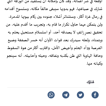
أوقعه في شر أعماله، وقد كان بإمكانه أن يستفيد من الورقة التي
شارك في صياغتها، فهو بدونها سيبقى عالقاً مكانه، وستسوخ أقدامه
في رمال غزة أكثر، وستتناثر أشلاء جنوده بين ركام بيوتها المدمرة،
ولن يتمكن مهما حاول تكرار ما قام به، وتجريب ما أقدم عليه، من
تحقيق نصرٍ زائفٍ لا يصدقه أحد، أو استسلام مستحيلٍ يحلم به
ويتمناه، ولعله سيدرك بعد فوات الأوان أنه خسر الصفقة وضيع
الفرصة ووأد الحلم وأجهض الأمل، واقترب أكثر من هوة السقوط
وحافة الهاوية التي ظن بكذبه ونفاقه، وحيله وأحابيله، أنه سينجو
وكيانه منها.
شارك