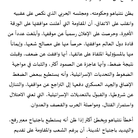
يظن نتنياهو وحكومته، ومجلسه الحربي الذي نكص على عقبيه
وانقلب على الاتفاق، أن المقاومة التي أعلنت موافقتها على الورقة
الأخيرة، وحرصت على الإعلان رسمياً عن موقفها، وأبلغت عدداً من
قادة دول العالم موافقتها، حرصاً منها على مصالح شعبها، وإيماناً
منها بالمسؤولية الملقاة على عاتقها، أنها وافقت عن ضعف، وقبلت
نتيجة ضغط، وأنها عاجزة عن الصمود أكثر، والثبات في مواجهة
الضغوط والتحديات الإسرائيلية، وأنه يستطيع ببعض الضغط
الإضافي والجهد العسكري دفعها إلى التراجع عن مواقفها، والتنازل
عن شروطها، والقبول بالتعديلات الإسرائيلية، التي تعني الاحتلال
واستمرار القتال، ومواصلة الحرب والقصف والعدوان.
أخطأ نتنياهو ويخطئ أكثر إذا ظن أنه يستطيع باجتياح معبر رفح،
والتهديد باجتياح المدينة، أن يرغم الشعب والمقاومة على تقديم