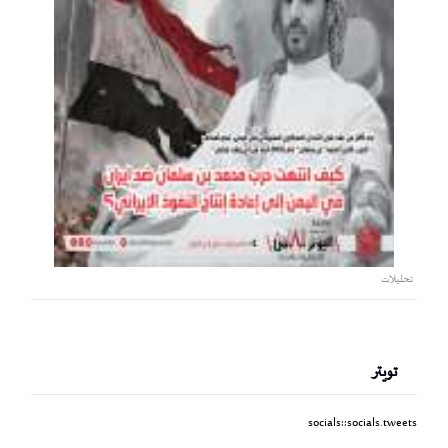
تحليلات
تويتر
socials::socials.tweets