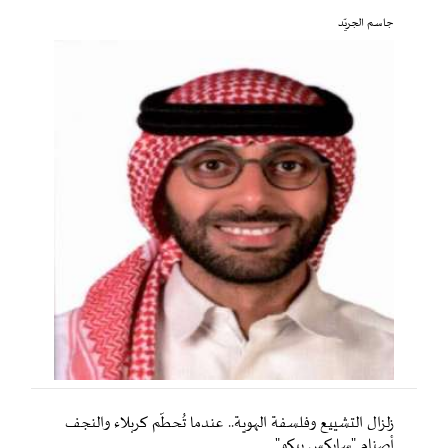
جاسم الجريّد
زلزال التشييع وفلسفة الهوية.. عندما تُحطّم كربلاء والنجف
أصنام "سايكس بيكو"