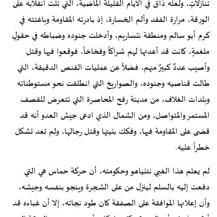
تنازلاتٍ، ولعله ذاق في الأيام القليلة الماضية، التي تلت انقلابه على
الورقة، مرارة الفقد وألم الخسارة، إذ بادرته المقاومة وباغتته في
كرم أبو سالم ومنطقة نتساريم، وأدخلت جنوده وضباطه في حقولٍ
ملغمةٍ، كانت قد أعدتها لهم شراكاً وفخاخاً، فوقعوا فيها وقتل
وأصيب عددٌ كبيرٌ منهم، فضلاً عن عمليات القنص الدقيقة، التي
طالت قناصيه وجنوده، والصواريخ التي انطلقت نحو مستوطناته
وبلدات الغلاف، من مدينة رفح المحاصرة التي تتعرض للقصف
المستمر والمتواصل، ومن الشمال الذي ادعى جيش العدو أنه قد
قضى على المقاومة فيها، وفكك بنيتها وقتل رجالها، ولم تعد تشكل
خطراً عليه.
لم يعلم هذا الغبي نتنياهو وحكومته، أن حركة حماس هي التي
دفعت إليه بالسلم لينزل من على الشجرة وينجو بنفسه وجيشه،
وأن إعلانها الموافقة على الصفقة كان طود نجاته، إلا أن غباءه قد