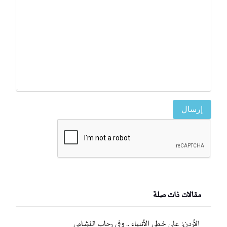
إرسال
مقالات ذات صلة
الأردن: على خطى الأنبياء .. وفي رحاب النشامى