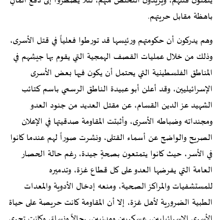
يتمنون قتلهم، ويريدون التخلص منهم، لئلا يضطروا إلى دفع أثمانٍ
باهظة مقابل حريتهم.
وهم يدركون أن حكومتهم ورئيسها قد تورطوا فعلياً في قتل الأسرى،
وذلك من خلال عمليات القصف الهمجية التي يقوم بها جيشهم في
المناطق الفلسطينية التي يحتمل أن يكون فيها بعض الأسرى
الإسرائيليين، وقد أعلن أبو عبيدة الناطق الرسمي باسم كتائب
الشهيد عز الدين القسام، عن مقتل العديد من جنود العدو
ومجنداته وضباطه الأسرى، وأثبتت المقاومة صدقيتها في الإعلان
الصريح والواضح عن أسماء القتلى، ونشرت صوراً لهم عندما كانوا
في الأسر، حيث كانوا يتمتعون بصحةٍ جيدة، رغم حالة الحصار
العامة التي يفرضها العدو على كل قطاع غزة، وتدميره
للمستشفيات والمراكز الصحية، ومنعه إدخال الأدوية والمعدات
الطبية الضرورية لأهل غزة، إلا أن المقاومة كانت حريصة على حياة
الأسرى الإسرائيليين، عسكريين ومدنيين، رجالاً ونساءً، وكانت تجري