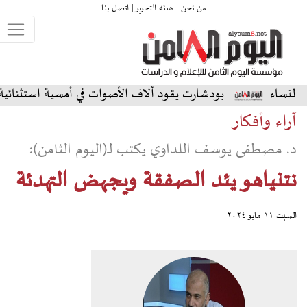
من نحن |
هيئة التحرير |
اتصل بنا
بودشارت يقود آلاف الأصوات في أمسية استثنائية على المسرح الش
آراء وأفكار
د. مصطفى يوسف اللداوي يكتب لـ(اليوم الثامن):
نتنياهو يئد الصفقة ويجهض التهدئة
السبت ١١ مايو ٢٠٢٤