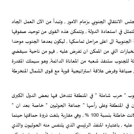
لس الانتقالي الجنوبي بزمام الامور , وتبدأ من الآن العمل الجاد
تمثل في استعادة الدولة , وتتمكن هذه القوى من توحيد صفوفها
الجنوبية الى اعلى مراحل تماسكها , ليكون بعدها الجنوب موحدا
 الخيارات التي من الممكن ان تفرض عليه , فهو من ناحية سيقضي
لة للجنوب ستنقذ شعبه من المعاناة الدائمة, وهو سيملك المقدرة
من صياغة وفرض علاقة استراتيجية قوية مع قوى الشمال المنخرطة
ب " حرب شاملة " في المنطقة تتدخل فيها بعض الدول الكبرى
ران في المنطقة وعلى رأسها " جماعة الحوثيين " خاصة بعد ان "
اكتشفت " واشنطن ان مقاربتها لخطورة وجود الحوثيون كانت خاطئة بنسبة 100 % , وهي مقاربة بلغت ذروة حماقتها حينما
ه , باعتباره المنفذ الرئيسي الذي يتنفس منه الحوثيون والذي