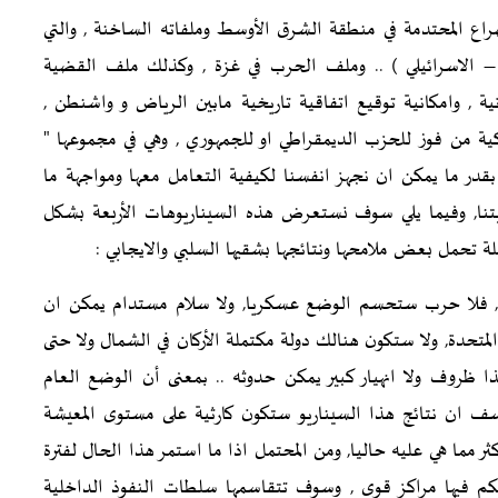
اع المحتدمة في منطقة الشرق الأوسط وملفاته الساخنة , والتي
ي – الاسرائيلي ) .. وملف الحرب في غزة , وكذلك ملف القضية
ة , وامكانية توقيع اتفاقية تاريخية مابين الرياض و واشنطن ,
كية من فوز للحزب الديمقراطي او للجمهوري , وهي في مجموعها "
بقدر ما يمكن ان نجهز انفسنا لكيفية التعامل معها ومواجهة ما
تنا, وفيما يلي سوف نستعرض هذه السيناريوهات الأربعة بشكل
لة تحمل بعض ملامحها ونتائجها بشقيها السلبي والايجابي :
 , فلا حرب ستحسم الوضع عسكريا, ولا سلام مستدام يمكن ان
متحدة, ولا ستكون هنالك دولة مكتملة الأركان في الشمال ولا حتى
 ظروف ولا انهيار كبير يمكن حدوثه .. بمعنى أن الوضع العام
ؤسف ان نتائج هذا السيناريو ستكون كارثية على مستوى المعيشة
 مما هي عليه حاليا, ومن المحتمل اذا ما استمر هذا الحال لفترة
كم فيها مراكز قوى , وسوف تتقاسمها سلطات النفوذ الداخلية