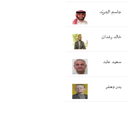
جاسم الجريّد
خالد رغدان
سعید عابد
بدر جعفر