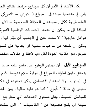
لكن الأكيد في الأمر أن كل سيناريو مرتبط بنتائج الصر
يأتي في مقدمتها مستقبل الصراع ( الايراني – الامريك
الفلسطينية ككل , ومستقبل العلاقة السعودية – الايراني
اضافة الى ما يمكن ان تنتجه الانتخابات الرئاسية الأمري
عوامل خارجية " لا نملك نحن في الجنوب أن نؤثر فيها , 
يمكن ان تنتجه من تداعيات سلبية او ايجابية على قضي
سريع , مع امكانية العودة لكل منها لاحقا في مقالات منفص
السيناريو الأول
: أن يستمر الوضع على ماهو عليه حاليا
يتحقق مابين أطراف الصراع في عملية سلام تقودها الأمم ال
في الجنوب , ولا استقرار اقتصادي يمكن تحقيقه في هكذا
سيبقى في حالة " تأرجح " كما هو عليه حاليا , ومن الم
للمواطن البسيط , وعلى مستوى الخدمات التي ستتراجع اكثر
طويلة ان ينتج مجموعة من " الكانتونات " , التي ستتح