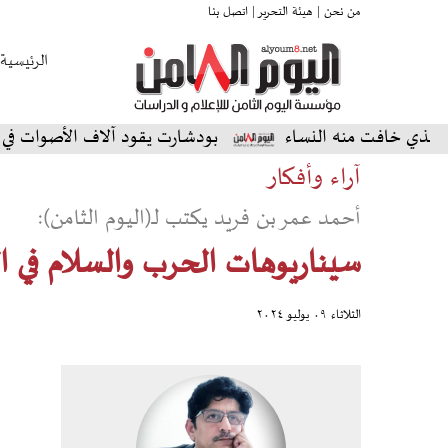
من نحن |
هيئة التحرير |
اتصل بنا
الرئيسية
فت منه النساء
بودشارت يقود آلاف الأصوات في أمسية است
آراء وأفكار
أحمد عمر بن فريد يكتب لـ(اليوم الثامن):
سيناريوهات الحرب والسلام في ا
الثلاثاء ٠٩ يوليو ٢٠٢٤