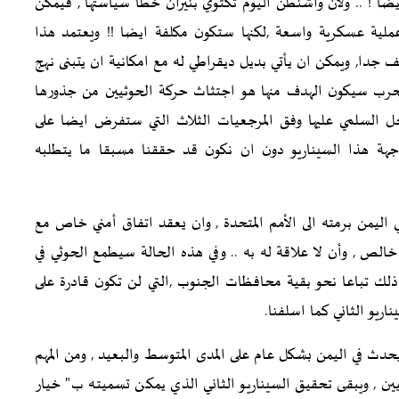
ن ايضا ! .. ولأن واشنطن اليوم تكتوي بنيران خطأ سياستها , فيمكن
ية عسكرية واسعة ,لكنها ستكون مكلفة ايضا !! ويعتمد هذا
ف جدا, ويمكن ان يأتي بديل ديقراطي له مع امكانية ان يتبنى نهج
الحرب سيكون الهدف منها هو اجتثاث حركة الحوثيين من جذورها
لحل السلمي عليها وفق المرجعيات الثلاث التي ستفرض ايضا على
اجهة هذا السيناريو دون ان نكون قد حققنا مسبقا ما يتطلبه
اليمن برمته الى الأمم المتحدة , وان يعقد اتفاق أمني خاص مع
 " خالص , وأن لا علاقة له به .. وفي هذه الحالة سيطمع الحوثي في
 ذلك تباعا نحو بقية محافظات الجنوب ,التي لن تكون قادرة على
ريو الثاني كما اسلفنا.
دث في اليمن بشكل عام على المدى المتوسط والبعيد , ومن المهم
يين , ويبقى تحقيق السيناريو الثاني الذي يمكن تسميته ب" خيار