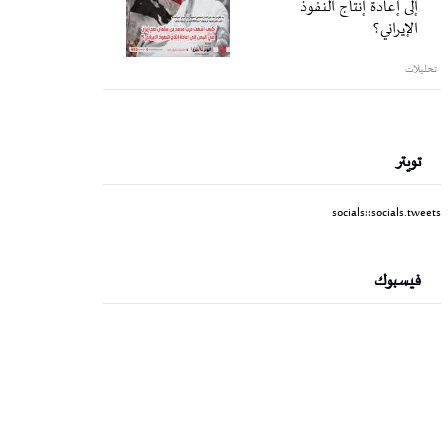
إلى إعادة إنتاج النفوذ
الإيراني؟
تحليلات
تويتر
socials::socials.tweets
فيسبوك