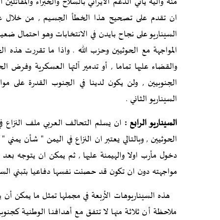
منه واليه يأتي الدعم الايراني بالسلاح والخبراء والمقاتلي
ان تقدم على تصحيح هذا الخطأ الجسيم , من خلال عمل
السيناريو على نجاح بايدن في الانتخابات وهو احتمال ضعي
المواجهة مع الحوثيين وحزب الله . واذا ما تقررت هذه 
والقضاء عليها تماما , أو تدمير آلتها العسكرية وفرض ا
الجنوبيين , ولن يكون لدينا في الجنوب القدرة على مو
السيناريو الثاني .
السيناريو الرابع :
ان يسلم التحالف العربي ملف النزاع في 
الحوثيين , وبالتالي يعتبر ان النزاع في اليمن " شأن يمني
دخول مأرب اولا والهيمنة عليها , ثم يمكن ان يتوجه بعد
مواجهته دون ان تكون قد حصنت نفسها دفاعيا بتبني السينا
هذه السيناريوهات الأربعة في مجملها تمثل ما يمكن أن يح
ملاحظة أن ثلاثة منها لا تتفق مع أهدافنا الوطنية كجنوب