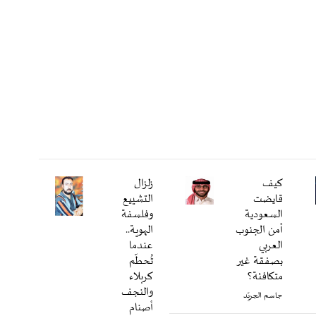
كيف
زلزال
قايضت
التشييع
السعودية
وفلسفة
أمن الجنوب
الهوية..
العربي
عندما
بصفقة غير
تُحطّم
متكافئة؟
كربلاء
والنجف
جاسم الجريّد
أصنام