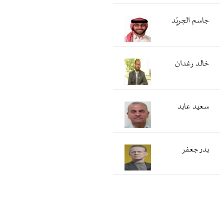
جاسم الجريّد
خالد رغدان
سعید عابد
بدر جعفر