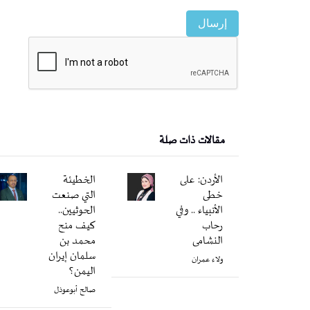
إرسال
مقالات ذات صلة
الأردن: على
الخطيئة
خطى
التي صنعت
الأنبياء .. وفي
الحوثيين..
رحاب
كيف منح
النشامى
محمد بن
سلمان إيران
ولاء عمران
اليمن؟
صالح أبوعوذل