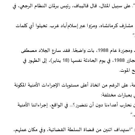
 على سبيل المثال، قال قاليباف، رئيس برلمان النظام الرجعي، في
ارف كرمانشاه، ومرّوا عبر إسلام‌آباد غرب. تخيلوا أي كلمات
”
الخوف والرعب، خاصة بين المتورطين في مجازر الثمانينيات ومجزرة عام 1988، بات واضحًا. فقد سارع الجلاد مصطفى
بورمحمدي، أحد أعضاء “لجنة الموت” التابعة لخميني في مجازر 1988، في يوم الحادثة نفسها (18 يناير)، إلى الظهور في
 الموت.
ة، على الرغم من اتخاذ أعلى مستويات الإجراءات الأمنية المكونة
بعبارات مختلفة:
ارب أعداءنا دون أن نتضرر؟… في الواقع، إجراءاتنا الأمنية
.”
ياق، كتبت وكالة “إيسنا” الحكومية (19 يناير): “استهداف اثنين من قضاة السلطة القضائية، وفي مكان عملهم،