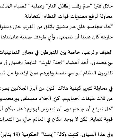
خلال فترة “سمّ وقف إطلاق النار” وعملية “الضياء الخالد”.
محاولة لرفع معنويات قوات النظام المتخاذلة:
“جاء مجاهدو خلق عبر مضيق باتاق من الغرب حتى وصلوا مش
جارحة كان علينا أن نسمعها، وأي ظروف صعبة عايشناها.
تلفزيون النظام ليواسي نفسه وغيرهم ممن ارتعدوا من شبح
في محاولة لتبرير كيفية هلاك اثنين من أبرز الجلادين بسرع
من ثلاث طبقات لحمايتهم، كرّر الجلاد مصطفى بورمحمدي 
“هل نتوقع أن نهاجم دون أن نتعرض لهجوم؟ هل يمكن أن نح
قوية للغاية، لكن لا يوجد مكان في العالم خالٍ من الثغرات
وفي هذا الس