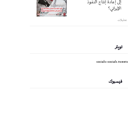
إلى إعادة إنتاج النفوذ
الإيراني؟
تحليلات
تويتر
socials::socials.tweets
فيسبوك