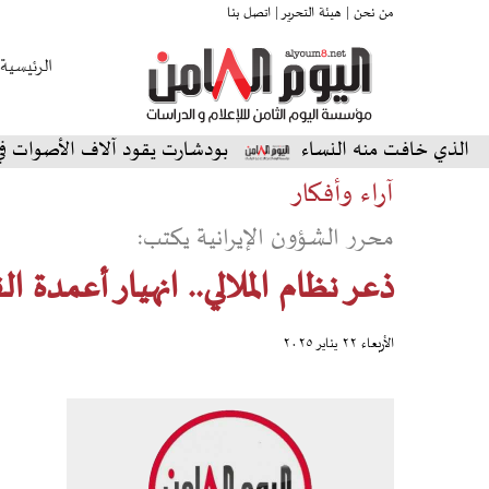
من نحن |
هيئة التحرير |
اتصل بنا
الرئيسية
افت منه النساء
بودشارت يقود آلاف الأصوات في أمسية اس
آراء وأفكار
محرر الشؤون الإيرانية يكتب:
ذعر نظام الملالي.. انهيار أعمدة ال
الأربعاء ٢٢ يناير ٢٠٢٥