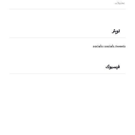
تحليلات
تويتر
socials::socials.tweets
فيسبوك