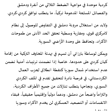
كردية موحدة في مواجهة الضغط الثلاثي من أنقرة ودمشق
والفصائل المسلحة المدعومة تركياً، ما يتطلب توافق كردي-كردي.
ولابد من استغلال مرونة دمشق في التفاوض للوصول إلى نظام
لامركزي قوي، ومقاربة وسطية تحقق الحد الأدنى من طموحات
الأكراد، وتحافظ على وحدة الأراضي السورية.
ويمكن لوساطة بارزاني أن تسهم في تهدئة المخاوف التركية من إقامة
كيان كردي على حدودها، خاصة إذا تضمنت ترتيبات أمنية تضمن
عدم استخدام شمال سوريا كنقطة انطلاق لحزب العمال
الكردستاني، في فرصة نادرة لتحقيق تقدم في الملف الكردي
السوري، ونجاحها يتطلب تنازلات من جميع الأطراف الكردية،
والتزاماً واضحاً من دمشق، ودعماً دولياً وإقليمياً حقيقياً، فبقاء
الانقسامات أو التصعيد العسكري لن يخدم الأكراد وسوريا