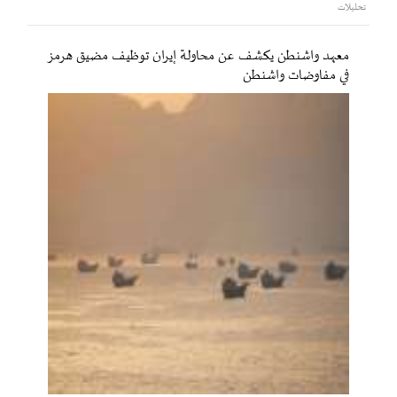
تحليلات
معهد واشنطن يكشف عن محاولة إيران توظيف مضيق هرمز
في مفاوضات واشنطن