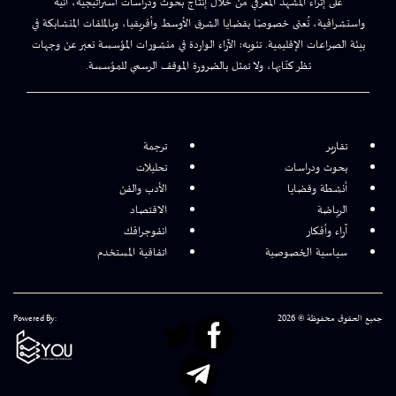
على إثراء المشهد المعرفي من خلال إنتاج بحوث ودراسات استراتيجية، آنية
واستشرافية، تُعنى خصوصًا بقضايا الشرق الأوسط وأفريقيا، وبالملفات المتشابكة في
بيئة الصراعات الإقليمية. تنويه: الآراء الواردة في منشورات المؤسسة تعبر عن وجهات
نظر كتّابها، ولا تمثل بالضرورة الموقف الرسمي للمؤسسة.
تقارير
ترجمة
بحوث ودراسات
تحليلات
أنشطة وقضايا
الأدب والفن
الرياضة
الاقتصاد
آراء وأفكار
انفوجرافك
سياسية الخصوصية
اتفاقية المستخدم
جميع الحقوق محفوظة © 2026
Powered By: