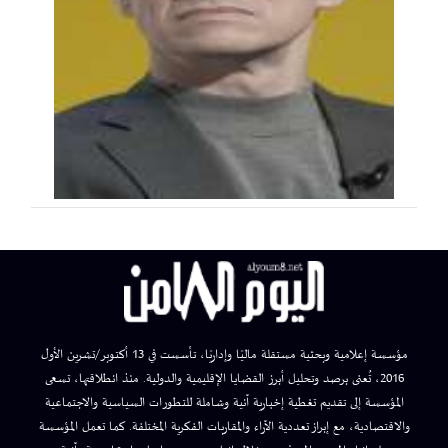
مؤسسة إعلامية وبحثية مستقلة ماليًا وإداريًا، تأسست في 13 أكتوبر/تشرين الأول
2016، تُعنى برصد وتحليل أبرز القضايا الإقليمية والدولية. منذ انطلاقتها، تسعى
المؤسسة إلى تقديم تغطية إخبارية آنية وشاملة للتطورات السياسية والاجتماعية
والاقتصادية، مع إبراز تعددية الآراء والمقاربات الفكرية المختلفة. كما تعمل المؤسسة