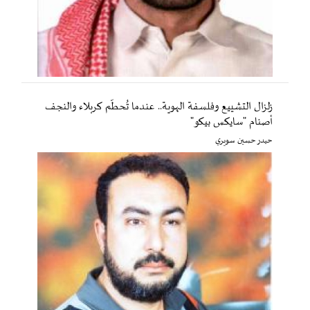
زلزال التشييع وفلسفة الهوية.. عندما تُحطّم كربلاء والنجف
أصنام "سايكس بيكو"
حيدر حسين سويري