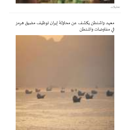
تحليلات
معهد واشنطن يكشف عن محاولة إيران توظيف مضيق هرمز
في مفاوضات واشنطن