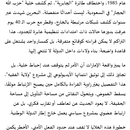
عام 1985، واختطاف طائرة "الجابرية"، ثم كشف خلية "حزب الله
الحجاز" في السعودية، ليست أحداثًا منفصلة، البحرين شهدت عبر
سنوات كشف شبكات مرتبطة بالخارج، وقطر مع حرب الـ 40 يوم
عرفت بدورها حالات ذات امتدادات تنظيمية عابرة للحدود، هذا
التراكم لا يمكن قراءته كوقائع متفرقة، بل كمسار واحد يشتغل على
قاعدة واضحة: بناء ولاءات داخل الدولة لا تنتمي إليها.
ما يميز واقعة الإمارات أن الأمر لم يتوقف عند إحباط خلية، بل
تجاوز ذلك إلى توثيق انتمائها الأيديولوجي إلى مشروع "ولاية الفقيه"،
هذا التفصيل يغيّر زاوية القراءة بالكامل حين يصبح الارتباط موثقًا،
يسقط الغموض، ويتحول النقاش من مساحة التأويل إلى مساحة
الحقيقة، لا يعود الحديث عن تعاطف أو تقارب فكري، بل عن
ارتباط عضوي بمشروع سياسي يعمل خارج إطار الدولة الوطنية.
خطورة هذه الخلايا لا تقف عند حدود الفعل الأمني، الأخطر يكمن