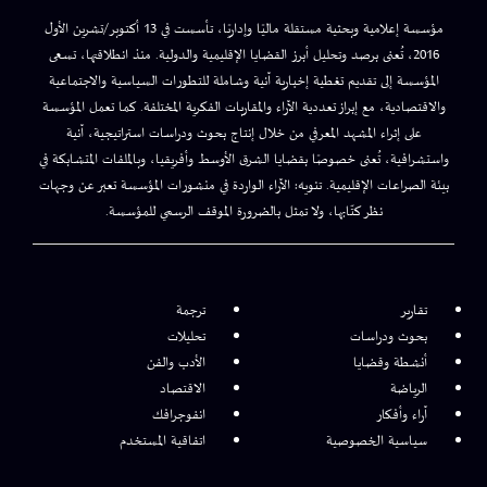
مؤسسة إعلامية وبحثية مستقلة ماليًا وإداريًا، تأسست في 13 أكتوبر/تشرين الأول
2016، تُعنى برصد وتحليل أبرز القضايا الإقليمية والدولية. منذ انطلاقتها، تسعى
المؤسسة إلى تقديم تغطية إخبارية آنية وشاملة للتطورات السياسية والاجتماعية
والاقتصادية، مع إبراز تعددية الآراء والمقاربات الفكرية المختلفة. كما تعمل المؤسسة
على إثراء المشهد المعرفي من خلال إنتاج بحوث ودراسات استراتيجية، آنية
واستشرافية، تُعنى خصوصًا بقضايا الشرق الأوسط وأفريقيا، وبالملفات المتشابكة في
بيئة الصراعات الإقليمية. تنويه: الآراء الواردة في منشورات المؤسسة تعبر عن وجهات
نظر كتّابها، ولا تمثل بالضرورة الموقف الرسمي للمؤسسة.
تقارير
ترجمة
بحوث ودراسات
تحليلات
أنشطة وقضايا
الأدب والفن
الرياضة
الاقتصاد
آراء وأفكار
انفوجرافك
سياسية الخصوصية
اتفاقية المستخدم