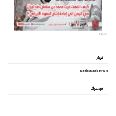
تحليلات
تويتر
socials::socials.tweets
فيسبوك