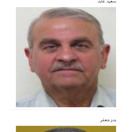
سعید عابد
بدر جعفر