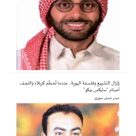
زلزال التشييع وفلسفة الهوية.. عندما تُحطّم كربلاء والنجف
أصنام "سايكس بيكو"
حيدر حسين سويري