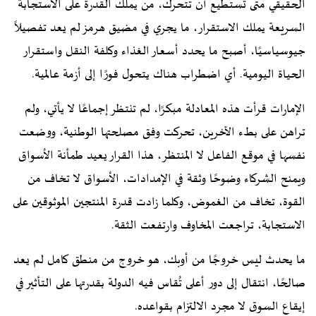
الحقيقي متى تستطيع أن تتحرك، من يملك القدرة على الاستجابة
السريعة يملك الاستقرار، ما يجري في مضيق هرمز لم يعد تفصيلاً
جيوسياسيًا، أصبح ما يحدد أسعار الغذاء وكلفة النقل واستقرار
الحياة اليومية. أي اضطراب هناك يتحول فورًا إلى أزمة عالمية.
الإمارات قرأت هذه المعادلة مبكرًا، لم تنتظر إجماعًا لا يأتي، ولم
تراهن على بطء الآخرين، تحركت وفق مصلحتها الوطنية، ووضعت
نفسها في موقع الفاعل لا المنتظر، هذا القرار يعيد طمأنة الأسواق
ويمنح الشركاء وضوحًا وثقة في الإمدادات، الأسواق لا تخاف من
القوة، تخاف من الغموض، وكلما زادت قدرة المنتجين الموثوقين على
الاستجابة، تراجعت المخاوف وارتفعت الثقة.
ما يحدث ليس خروجًا من أوبك، هو خروج من منطق كامل لم يعد
صالحًا، انتقال إلى دور أعلى تُقاس فيه الدولة بقدرتها على التأثير في
إيقاع السوق لا مجرد الالتزام بقواعده.