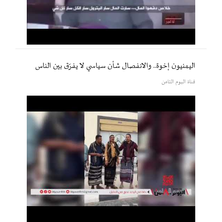
اليمنيون إخوة.. والانفصال شأن سياسي لا يفرّق بين الناس
قناة اليوم الثامن