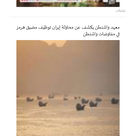
تحليلات
معهد واشنطن يكشف عن محاولة إيران توظيف مضيق هرمز
في مفاوضات واشنطن