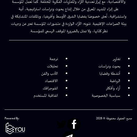
والاقتصادية، مع إبراز تعددية الآراء والمقاربات الفكرية المختلفة. كما تعمل المؤسسة
على إثراء المشهد المعرفي من خلال إنتاج بحوث ودراسات استراتيجية، آنية
واستشرافية، تُعنى خصوصًا بقضايا الشرق الأوسط وأفريقيا، وبالملفات المتشابكة في
بيئة الصراعات الإقليمية. تنويه: الآراء الواردة في منشورات المؤسسة تعبر عن وجهات
نظر كتّابها، ولا تمثل بالضرورة الموقف الرسمي للمؤسسة.
تقارير
ترجمة
بحوث ودراسات
تحليلات
أنشطة وقضايا
الأدب والفن
الرياضة
الاقتصاد
آراء وأفكار
انفوجرافك
سياسية الخصوصية
اتفاقية المستخدم
جميع الحقوق محفوظة © 2026
Powered By: