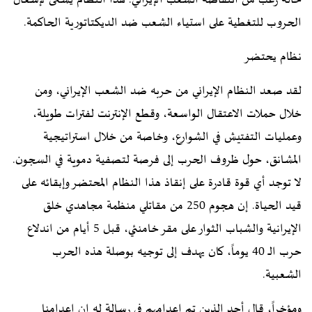
حالة رعب من انتفاضة الشعب الإيراني. هذا النظام يسعى لإشعال
الحروب للتغطية على استياء الشعب ضد الديكتاتورية الحاكمة.
نظام يحتضر
لقد صعد النظام الإيراني من حربه ضد الشعب الإيراني، ومن
خلال حملات الاعتقال الواسعة، وقطع الإنترنت لفترات طويلة،
وعمليات التفتيش في الشوارع، وخاصة من خلال استراتيجية
المشانق، حول ظروف الحرب إلى فرصة لتصفية دموية في السجون.
لا توجد أي قوة قادرة على إنقاذ هذا النظام المحتضر وإبقائه على
قيد الحياة. إن هجوم 250 من مقاتلي منظمة مجاهدي خلق
الإيرانية والشباب الثوار على مقر خامنئي، قبل 5 أيام من اندلاع
حرب الـ 40 يوماً، كان يهدف إلى توجيه بوصلة هذه الحرب
الشعبية.
ومؤخراً، قال أحد الذين تم إعدامهم في رسالة له إن إعدامنا