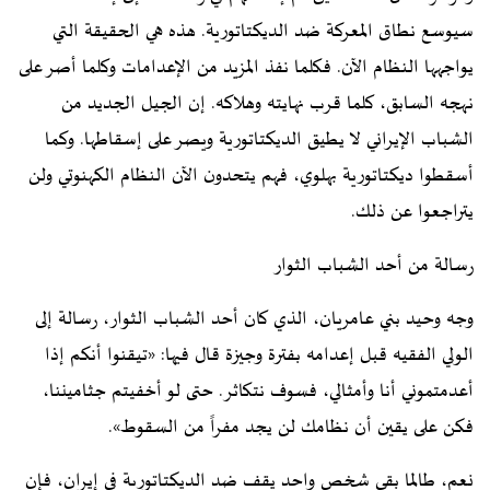
سيوسع نطاق المعركة ضد الديكتاتورية. هذه هي الحقيقة التي
يواجهها النظام الآن. فكلما نفذ المزيد من الإعدامات وكلما أصر على
نهجه السابق، كلما قرب نهايته وهلاكه. إن الجيل الجديد من
الشباب الإيراني لا يطيق الديكتاتورية ويصر على إسقاطها. وكما
أسقطوا ديكتاتورية بهلوي، فهم يتحدون الآن النظام الكهنوتي ولن
يتراجعوا عن ذلك.
رسالة من أحد الشباب الثوار
وجه وحيد بني عامريان، الذي كان أحد الشباب الثوار، رسالة إلى
الولي الفقيه قبل إعدامه بفترة وجيزة قال فيها: «تيقنوا أنكم إذا
أعدمتموني أنا وأمثالي، فسوف نتكاثر. حتى لو أخفيتم جثاميننا،
فكن على يقين أن نظامك لن يجد مفراً من السقوط».
نعم، طالما بقي شخص واحد يقف ضد الديكتاتورية في إيران، فإن