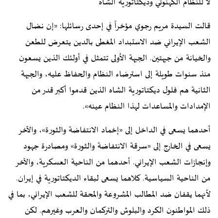
لا للنظام الكهنوتي وديكتاتورية الشاه
قالت السيدة مريم رجوي مؤخراً في إحدى رسائلها: «إن نضال
الشعب الإيراني ضد الاستبداد المغطی بالدین يتعرض للطعن
والخيانة من جبهتين. الجبهة الأولى تتمثل في أولئك الذين يسعون
منذ سنوات طويلة إلى استرضاء النظام والحفاظ عليه، والجبهة
الثانية هم فلول ديكتاتورية الشاه الذين قدموا أكبر قدر من
الإمدادات والمساعدات لهذا النظام عينه».
أحدهما يسعى في الداخل إلى «إخماد الانتفاضة والثورة»، والآخر
يسعى في الخارج إلى «سرقة الانتفاضة والثورة» ومصادرة جهود
وإنجازات الشعب الإيراني. أحدهما من الناحية العسكرية، والآخر
من الناحية السياسية. كلاهما يسعى لبقاء الديكتاتورية في إيران.
لأنهما يقفان ضد المطالب المشروعة والمحقة للشعب الإيراني، بما في
ذلك المواطنون الكرد والبلوش والتركمان والعرب وغيرهم. لكن