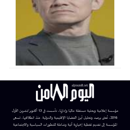
مؤسسة إعلامية وبحثية مستقلة ماليًا وإداريًا، تأسست في 13 أكتوبر/تشرين الأول
2016، تُعنى برصد وتحليل أبرز القضايا الإقليمية والدولية. منذ انطلاقتها، تسعى
المؤسسة إلى تقديم تغطية إخبارية آنية وشاملة للتطورات السياسية والاجتماعية