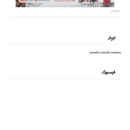
تحليلات
تويتر
socials::socials.tweets
فيسبوك