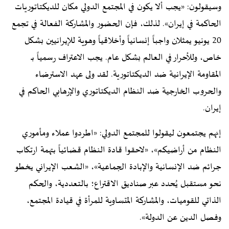
وسيقولون: «يجب ألا يكون في المجتمع الدولي مكان للديكتاتوريات
الحاكمة في إيران». لذلك، فإن الحضور والمشاركة الفعالة في تجمع
20 يونيو يمثلان واجباً إنسانياً وأخلاقياً وهوية للإيرانيين بشكل
خاص، وللأحرار في العالم بشكل عام. يجب الاعتراف رسمياً بـ
المقاومة الإيرانية ضد الديكتاتورية. لقد ولى عهد الاسترضاء
والحروب الخارجية ضد النظام الديكتاتوري والإرهابي الحاكم في
إيران.
إنهم يجتمعون ليقولوا للمجتمع الدولي: «اطردوا عملاء ومأموري
النظام من أراضيكم»، «لاحقوا قادة النظام قضائياً بتهمة ارتكاب
جرائم ضد الإنسانية والإبادة الجماعية»، «الشعب الإيراني يخطو
نحو مستقبل يُحدد عبر صناديق الاقتراع؛ بالتعددية، والحكم
الذاتي للقوميات، والمشاركة المتساوية للمرأة في قيادة المجتمع،
وفصل الدين عن الدولة».