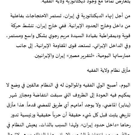
يتعارض تماماً مع وجود ديكتاتورية ولاية الفقيه.
من أجل إنهاء الديكتاتورية في إيران، تستمر الاحتجاجات بفاعلية
من داخل وخارج الحدود الإيرانية. ففي خارج إيران، تنشط حركة
قوية وديمقراطية بقيادة السيدة مريم رجوي بشكل واسع ومستمر،
وفي الداخل الإيراني، تستعد قوى المقاومة الإيرانية، إلى جانب
ممارساتها اليومية، «لتقرير مصير» إيران والإيرانيين.
مأزق نظام ولاية الفقيه
اليوم، أصبح الولي الفقيه والموالون له في النظام عالقين في وضع لا
يمكنهم فيه العودة إلى الظروف التي سبقت انتفاضة ومجازر شهر
(يناير) الماضي، ولا يوجد أمامهم أي طريق للمضي قدماً. هذا مأزق
تاريخي يثبت قبل كل شيء حقيقة أن حرباً حقيقية ورئيسية تدور
رحاها «داخل حدود إيران». ولهذا السبب بالذات، يعيش النظام في