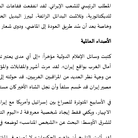
المطلب الرئيسي للشعب الإيراني. لقد انفقعت فقاعات ال
للديكتاتورية، وتلاشت البدائل الزائفة، ليبرز البديل الح
وخاصة بعد أن سُد طريق العودة إلى الماضي، ودوى شعار الش
الأصداء العالمية
كتبت وسائل الإعلام الدولية مؤخراً: «إلى أي مدى يعتبر 
آمال الغرب بواقع إيران». لقد مرت أشهر والمقابلات والم
من وجهة نظر العديد من المراقبين الغربيين، قد حولته 
مصير إيران قد حُسم سلفاً وأن نجل الشاه الأخير كان مستع
في الأسابيع المتوترة للصراع بين إسرائيل وأمريكا مع إيرا
الانهيار، ويكفي فقط إيجاد شخصية معروفة لـ «اليوم التا
للشرق الأوسط: البحث عن «الشخص المناسب» لوضعه في م
لقد أثبت التاريخ أن «تغيير الحكومات» لا يُصنع في المؤ