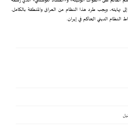
كم القائم على «القوات الوكيلة» و«الفساد المؤسسي» الذي رسمه
ى نهايته، ويجب طرد هذا النظام من العراق والمنطقة بالكامل.
النظام الديني الحاكم في إيران.
قبل