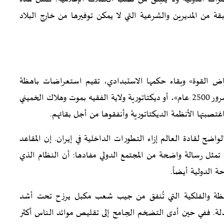
طبقة من المديرين والشرعية التي لا يمكن توفيرها من خارج البلاد
راض القوة» وبقاء حكمها الاستبدادي، تقيم استعراضات باهظة
التكاليف. سواء ديكتاتورية الشاه من خلال «الاحتفالات بمرور 2500 عام»، أو ديكتاتورية ولاية الفقيه بموت وهلاك الخميني
تصبتها الأنظمة الديكتاتورية وأنفقوها من أجل بقائهم.
لواضح لقادة العالم إزاء التطورات الداخلية في إيران. إن المقاعد
، تمثل رسالة واضحة من المجتمع الدولي مفادها: أن النظام الذي
 الدولية أيضاً.
لباهظة والفلكية التي تُنفق من جيب شعب مكبل يرزح تحت أشد
ذلة. ففي حين أدى التضخم الجامح إلى تقليص موائد الناس أكثر