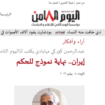
من نحن |
هيئة التحرير |
اتصل بنا
الرئيسية
فت منه النساء
بودشارت يقود آلاف الأصوات في أمسية است
آراء وأفكار
عبدالرحمن كوركي مهابادي يكتب لـ(اليوم الثامن
إيران.. نهاية نموذج للحكم
الأربعاء ٠٨ يوليو ٢٠٢٦