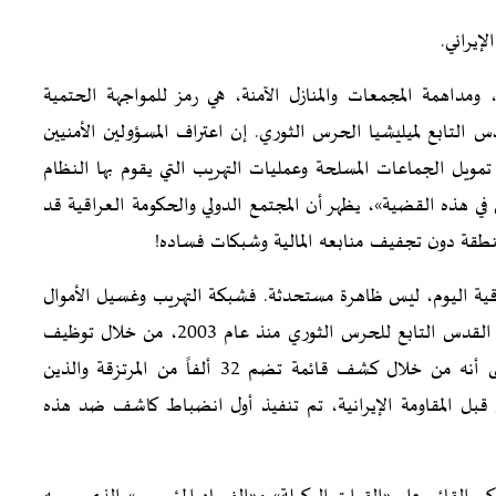
إيراني.
ومداهمة المجمعات والمنازل الآمنة، هي رمز للمواجهة الحتمية
س التابع لميليشيا الحرس الثوري. إن اعتراف المسؤولين الأمنيين
ويل الجماعات المسلحة وعمليات التهريب التي يقوم بها النظام
في هذه القضية»، يظهر أن المجتمع الدولي والحكومة العراقية قد
لمنطقة دون تجفيف منابعه المالية وشبكات فساده!
اقية اليوم، ليس ظاهرة مستحدثة. فشبكة التهريب وغسيل الأموال
والنهب هذه تضرب بجذورها في الهيكل الذي أسسه فيلق القدس التابع للحرس الثوري منذ عام 2003، من خلال توظيف
شبكة متداخلة من المرتزقة المحليين في العراق. ولا ننسى أنه من خلال كشف قائمة تضم 32 ألفاً من المرتزقة والذين
قبل المقاومة الإيرانية، تم تنفيذ أول انضباط كاشف ضد هذه