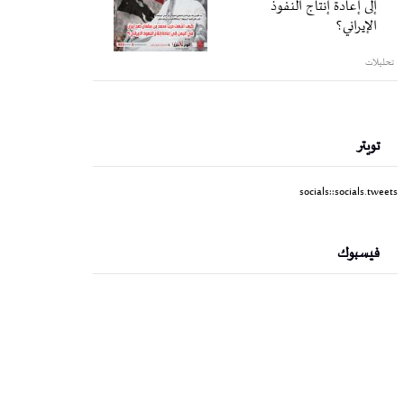
إلى إعادة إنتاج النفوذ
الإيراني؟
تحليلات
تويتر
socials::socials.tweets
فيسبوك