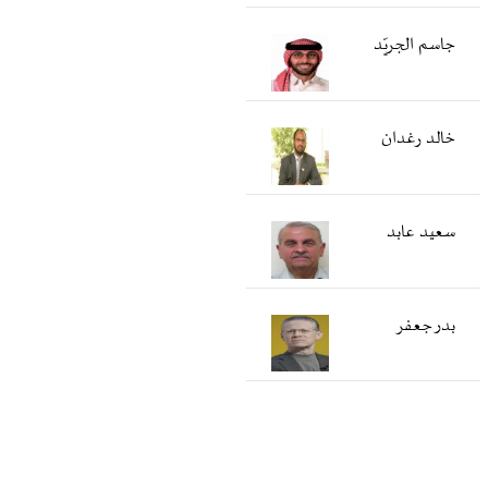
جاسم الجريّد
خالد رغدان
سعید عابد
بدر جعفر