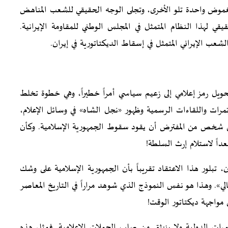
غموض واحدة تلو الأخرى، وتجلى الوجه الحقيقي للشعب المناهض
قيقي لهذا النظام المتمثل في المجلس الوطني للمقاومة الإيرانية.
عب الإيراني المتمثل في إسقاط الديكتاتورية في إيران.
تحويل رمز إعلامي إلى زعيم سياسي أمراً خطيراً، وهي خطوة تخلط
ؤتمرات واللقاءات الرسمية وظهور «نجل الشاه» في وسائل الإعلام،
إلى شخص من المفترض أن يقود سقوط الجمهورية الإسلامية. وكأن
داً لاستلام إرث السلطة!
ن، تبلور هذا الاعتقاد تقريباً بأن الجمهورية الإسلامية على وشك
لي». وهذا هو نفس النموذج الذي شوهد مراراً في التاريخ المعاصر
واجهة ديكتاتور الوقت!
تمرات الدولية ولا ينبثق من صلب الحملات الإعلامية. فمثل هذه