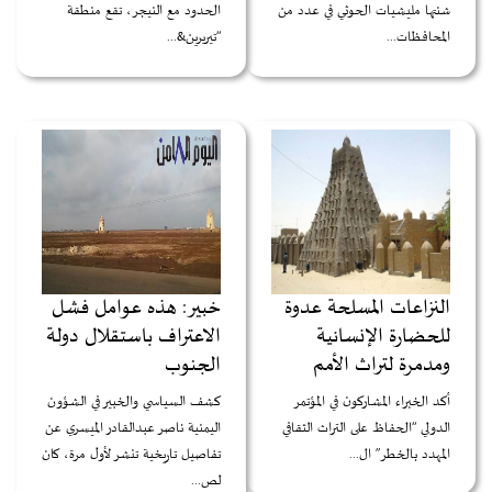
شنتها مليشيات الحوثي في عدد من
الحدود مع النيجر، تقع منطقة
المحافظات...
“تيريرين&...
النزاعات المسلحة عدوة
خبير: هذه عوامل فشل
للحضارة الإنسانية
الاعتراف باستقلال دولة
ومدمرة لتراث الأمم
الجنوب
أكد الخبراء المشاركون في المؤتمر
كشف السياسي والخبير في الشؤون
الدولي “الحفاظ على التراث الثقافي
اليمنية ناصر عبدالقادر الميسري عن
المهدد بالخطر” ال...
تفاصيل تاريخية تنشر لأول مرة، كان
لص...