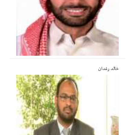
خالد رغدان