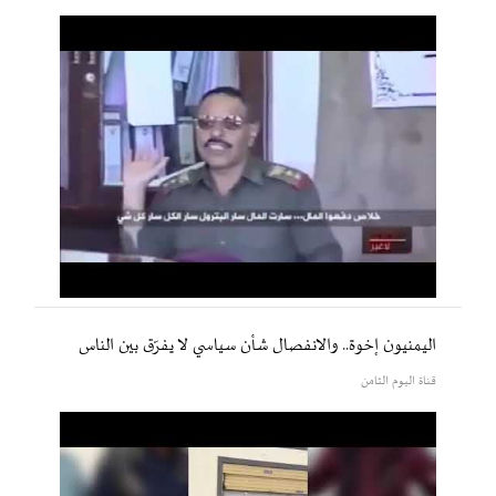
اليمنيون إخوة.. والانفصال شأن سياسي لا يفرّق بين الناس
قناة اليوم الثامن