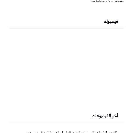
socials::socials.tweets
فيسبوك
أخر الفيديوهات