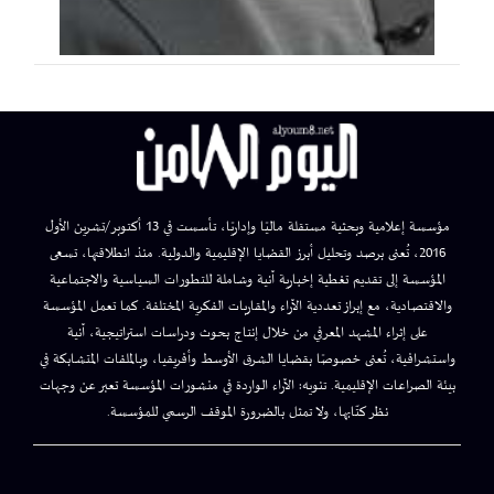
مؤسسة إعلامية وبحثية مستقلة ماليًا وإداريًا، تأسست في 13 أكتوبر/تشرين الأول
2016، تُعنى برصد وتحليل أبرز القضايا الإقليمية والدولية. منذ انطلاقتها، تسعى
المؤسسة إلى تقديم تغطية إخبارية آنية وشاملة للتطورات السياسية والاجتماعية
والاقتصادية، مع إبراز تعددية الآراء والمقاربات الفكرية المختلفة. كما تعمل المؤسسة
على إثراء المشهد المعرفي من خلال إنتاج بحوث ودراسات استراتيجية، آنية
واستشرافية، تُعنى خصوصًا بقضايا الشرق الأوسط وأفريقيا، وبالملفات المتشابكة في
بيئة الصراعات الإقليمية. تنويه: الآراء الواردة في منشورات المؤسسة تعبر عن وجهات
نظر كتّابها، ولا تمثل بالضرورة الموقف الرسمي للمؤسسة.