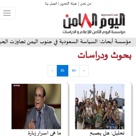
من نحن |
هيئة التحرير |
اتصل بنا
اث: السياسة السعودية في جنوب اليمن تجاوزت الحرب إلى رهانات
بحوث ودراسات
»
85
84
«
تحليل: هل يصبح
ما هي اسرار زيارة