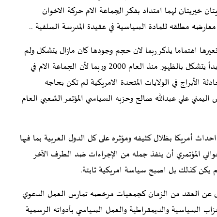
 خيريتان لهما امتداد بفكر الجماعة الام حركة الاخوان
معارضه مطلقه للمادة السياسية في عقيدة المدرسة السلفية ..
عيرها اهتماما يذكر ربما لان حجم وجودها كان مازال يتشكل ولم
يشكل تأثيرا مهما الا بعد مرور حوالي العقد من الزمان أي بدأ يتشكل بالظهور منذ العام 2000 وربما لأن الجماعة الام في
ام الذي حدثت فيه حادثة الأبراج في الولايات المتحدة الامريكية لم تكن بحاجه
س اليمني علي عبدالله صالح وحزبه السياسي المؤتمر الشعبي العام
اث أمريكا بظلال كثيفه ومؤثره على كل الدول العربية بما فيها
واني المؤتمري أن ينفذ جمله من الإجراءات ضد الطرف الآخر
م يكن كذلك بل اصبح سياسة امريكية ثابتة.
ليل عن العقد من الزمان كجمعيات مرخصه تمارس العمل الدعوي
زاب السياسية والديمقراطية والعمل السياسي بأدواته الرسمية