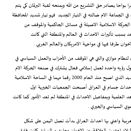
را بواحا يصادر حق التشريع من الله ويمنحه لقبة البرلمان كي يتم
ي الجماعة الام ضالته في التيار الجديد فهو تيار شديد المحافظة
لحركة الاسلامية الاصيلة في مسائل الحاكمية والموقف من
د بسبب تأثيرات الاحداث في العالم والمنطقة التي كانت
ان طرفا فيها في مواجهة الامريكان والعالم الغربي .
ل لنظام موازي والتي هي الموقف من الأحزاب والعمل السياسي في
ل رؤيه واحده لعمل إسلامي فعال يشترك في صنعه الحركة الام
حركة الاخوان بما تمتلكه من خبرات وامكانيات والتيار الجديد الذي اصبح منذ العام 2000 رقما مهما في الساحة الاسلامية
لانتشار مضت السنوات منذ 2003 محمله بأحداث جسام في العراق أصبحت الجمعيات الخيرية اول
 العلمية وبمفاعيل الاحداث في المنطقة لم تعد الأمور كما كانت
عوي السياسي والخيري .
العربية واعني بها احداث العراق بدأت تصل اليمن على شكل
لبلاد تعقدت العلاقة بين الاخوان وحليفهم السابق كانت فترة