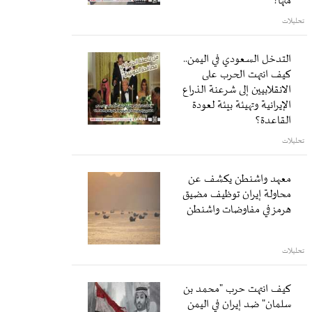
منها؟
تحليلات
التدخل السعودي في اليمن..
كيف انتهت الحرب على
الانقلابيين إلى شرعنة الذراع
الإيرانية وتهيئة بيئة لعودة
القاعدة؟
تحليلات
معهد واشنطن يكشف عن
محاولة إيران توظيف مضيق
هرمز في مفاوضات واشنطن
تحليلات
كيف انتهت حرب "محمد بن
سلمان" ضد إيران في اليمن