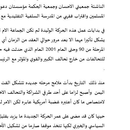
الناشئة جمعيتي الاحسان وجمعية الحكمة مؤسستان دعويتان
المسلمين واقتراب فقهي من المدرسة السلفية التقليدية مع 
في بدايات عمل هذه الحركة الوليدة لم تكن الجماعة الام ت
المرحلة من 90 وحتى العام 2001 الع
للتحالفات من خارج تحالف الكبير والقوي والمؤثر مع الرئي
.
منذ ذلك التاريخ بدأت ملامح مرحله جديده تتشكل القت احد
اليمن وأصبح لزاما على أحد طرفي الشراكة والتحالف الاخ
لامتصاص ما كان أعتبره غضبة أمريكية عابره لكن الامر ل
حينها كان قد مضى على عمر الحركة الجديدة ما يزيد بق
السياسي والخيري لكنها تتخذ موقفا صارما من تشكيل الأح