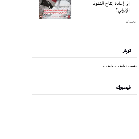
إلى إعادة إنتاج النفوذ
الإيراني؟
تحليلات
تويتر
socials::socials.tweets
فيسبوك