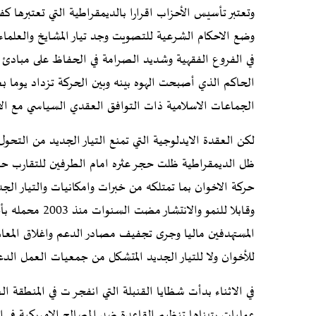
وتعتبر تأسيس الأحزاب اقرارا بالديمقراطية التي تعتبرها كف
وضع الاحكام الشرعية للتصويت وجد تيار المشايخ والعلماء ف
في الفروع الفقهية وشديد الصرامة في الحفاظ على مبادئ ا
الحاكم الذي أصبحت الهوه بينه وبين الحركة تزداد يوما بع
الجماعات الاسلامية ذات التوافق العقدي السياسي مع الاخو
لكن العقدة الايدلوجية التي تمنع التيار الجديد من التحو
ظل الديمقراطية ظلت حجر عثره امام الطرفين للتقارب حو
وقابلا للنمو وا
المستهدفين ماليا وجرى تجفيف مصادر الدعم واغلاق المعاهد
للأخوان ولا للتيار الجديد المتشكل من جمعيات العمل الد
في الاثناء بدأت شظايا القنبلة التي انفجر ت في المنطقة 
عمليات يتبناها تنظيم القاعدة ضد المصالح الامريكية في ا