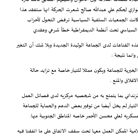
الموازي لحكم علي عبدالله صالح شعرت الحركة انها ستفقد هذا
موقع ان استمر الوضع على ما هو عليه حتى العام 2011 كانت الجمعيات السلفية السياسية ترفض التحول لأحزاب
 السياسي تحت أنظمة الديمقراطية خطأ شرعي وعقدي
ه القناعات لدى الجماعة الوليدة الجديدة وبلا شك أن التغير
وانما نتيجة :
خيرية للجماعة ويكون ممثلا للتيار خاصة مع تزايد حالة
غلاق والمنع .
لزنداني بما يتمتع به من شخصيه مركزيه لدى فصائل العمل
التيار لم يخل أيضا من توفير بعض الدعم والحماية للجماعة
سكريه لعلي محسن الأحمر خاصه المناطق الجنوبية منها.
لامية الممكن العمل معها تحت سقف الاتفاق على ما اتفقنا فيه