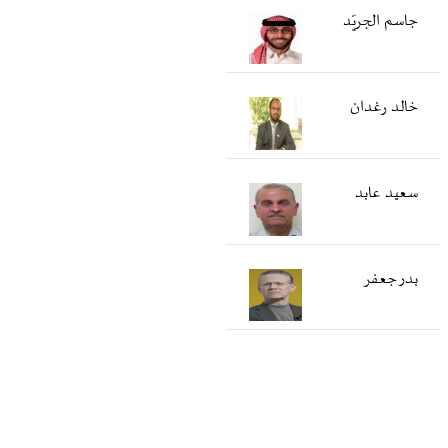
جاسم الجريّد
خالد رغدان
سعید عابد
بدر جعفر