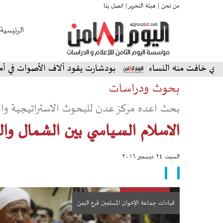
من نحن |
هيئة التحرير |
اتصل بنا
الرئيسية
نه النساء
بودشارت يقود آلاف الأصوات في أمسية استثنائ
بحوث ودراسات
بحث اعده مركز عدن للبحوث الاستراتيجية وال
الاسلام السياسي بين الشمال وا
السبت ٢٤ ديسمبر ٢٠١٦
قيادات جماعة الإخوان المسلمين فرع اليمن