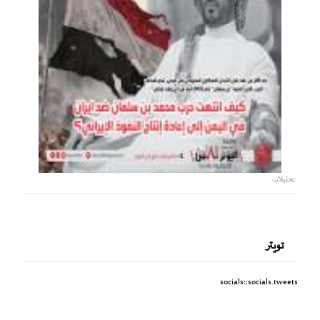
تحليلات
تويتر
socials::socials.tweets