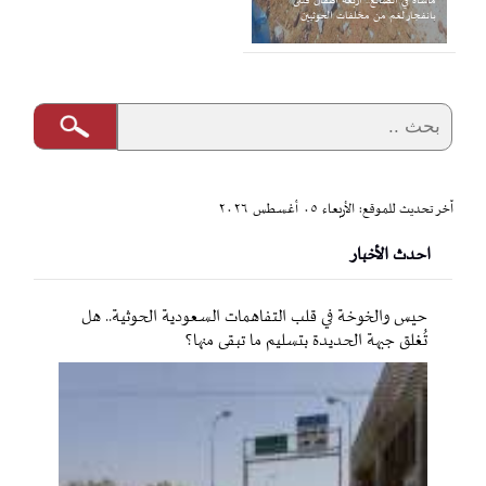
مأساة في الضالع.. أربعة أطفال قتلى
بانفجار لغم من مخلفات الحوثيين
آخر تحديث للموقع: الأربعاء ٠٥ أغسطس ٢٠٢٦
احدث الأخبار
حيس والخوخة في قلب التفاهمات السعودية الحوثية.. هل
تُغلق جبهة الحديدة بتسليم ما تبقى منها؟