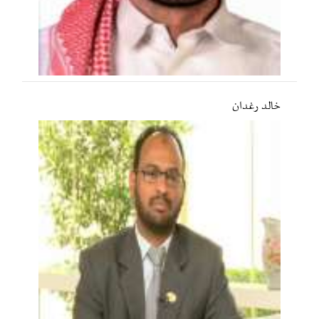
خالد رغدان