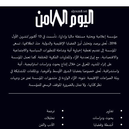
مؤسسة إعلامية وبحثية مستقلة ماليًا وإداريًا، تأسست في 13 أكتوبر/تشرين الأول
2016، تُعنى برصد وتحليل أبرز القضايا الإقليمية والدولية. منذ انطلاقتها، تسعى
المؤسسة إلى تقديم تغطية إخبارية آنية وشاملة للتطورات السياسية والاجتماعية
والاقتصادية، مع إبراز تعددية الآراء والمقاربات الفكرية المختلفة. كما تعمل المؤسسة
على إثراء المشهد المعرفي من خلال إنتاج بحوث ودراسات استراتيجية، آنية
واستشرافية، تُعنى خصوصًا بقضايا الشرق الأوسط وأفريقيا، وبالملفات المتشابكة في
بيئة الصراعات الإقليمية. تنويه: الآراء الواردة في منشورات المؤسسة تعبر عن وجهات
نظر كتّابها، ولا تمثل بالضرورة الموقف الرسمي للمؤسسة.
تقارير
ترجمة
بحوث ودراسات
تحليلات
أنشطة وقضايا
الأدب والفن