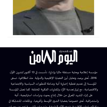
مؤسسة إعلامية وبحثية مستقلة ماليًا وإداريًا، تأسست في 13 أكتوبر/تشرين الأول
2016، تُعنى برصد وتحليل أبرز القضايا الإقليمية والدولية. منذ انطلاقتها، تسعى
المؤسسة إلى تقديم تغطية إخبارية آنية وشاملة للتطورات السياسية والاجتماعية
والاقتصادية، مع إبراز تعددية الآراء والمقاربات الفكرية المختلفة. كما تعمل المؤسسة
على إثراء المشهد المعرفي من خلال إنتاج بحوث ودراسات استراتيجية، آنية
واستشرافية، تُعنى خصوصًا بقضايا الشرق الأوسط وأفريقيا، وبالملفات المتشابكة في
بيئة الصراعات الإقليمية. تنويه: الآراء الواردة في منشورات المؤسسة تعبر عن وجهات