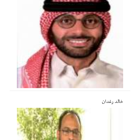
خالد رغدان