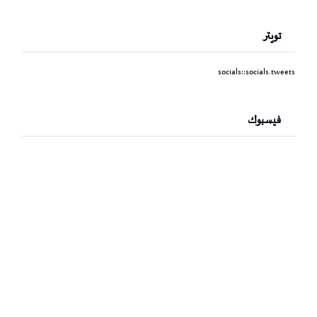
تويتر
socials::socials.tweets
فيسبوك