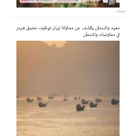
تحليلات
معهد واشنطن يكشف عن محاولة إيران توظيف مضيق هرمز
في مفاوضات واشنطن