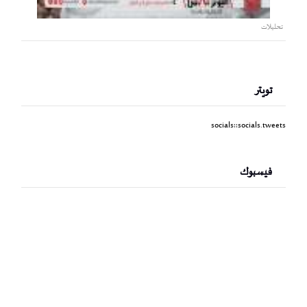
تحليلات
تويتر
socials::socials.tweets
فيسبوك