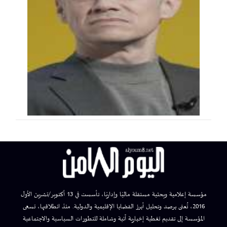
مؤسسة إعلامية وبحثية مستقلة ماليًا وإداريًا، تأسست في 13 أكتوبر/تشرين الأول
2016، تُعنى برصد وتحليل أبرز القضايا الإقليمية والدولية. منذ انطلاقتها، تسعى
المؤسسة إلى تقديم تغطية إخبارية آنية وشاملة للتطورات السياسية والاجتماعية