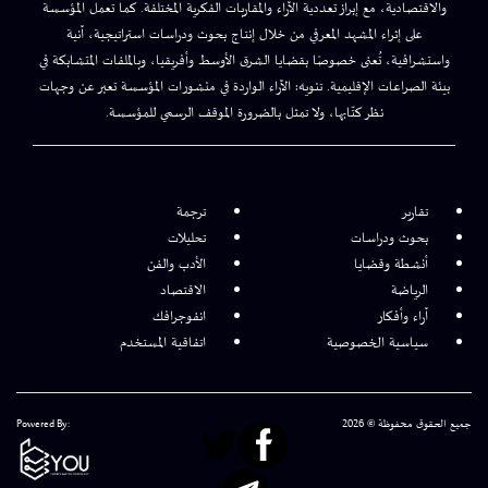
والاقتصادية، مع إبراز تعددية الآراء والمقاربات الفكرية المختلفة. كما تعمل المؤسسة
على إثراء المشهد المعرفي من خلال إنتاج بحوث ودراسات استراتيجية، آنية
واستشرافية، تُعنى خصوصًا بقضايا الشرق الأوسط وأفريقيا، وبالملفات المتشابكة في
بيئة الصراعات الإقليمية. تنويه: الآراء الواردة في منشورات المؤسسة تعبر عن وجهات
نظر كتّابها، ولا تمثل بالضرورة الموقف الرسمي للمؤسسة.
تقارير
ترجمة
بحوث ودراسات
تحليلات
أنشطة وقضايا
الأدب والفن
الرياضة
الاقتصاد
آراء وأفكار
انفوجرافك
سياسية الخصوصية
اتفاقية المستخدم
جميع الحقوق محفوظة © 2026
Powered By: