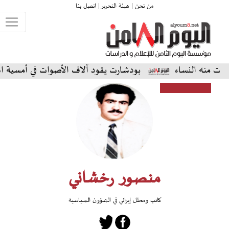
من نحن |
هيئة التحرير |
اتصل بنا
نساء
بودشارت يقود آلاف الأصوات في أمسية استثنائية ع
منصور رخشاني
كاتب ومحلل إيراني في الشؤون السياسية