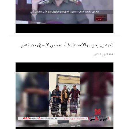
اليمنيون إخوة.. والانفصال شأن سياسي لا يفرّق بين الناس
قناة اليوم الثامن