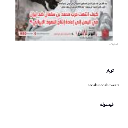
تحليلات
تويتر
socials::socials.tweets
فيسبوك