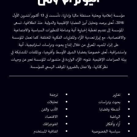
مؤسسة إعلامية وبحثية مستقلة ماليًا وإداريًا، تأسست في 13 أكتوبر/تشرين الأول
2016، تُعنى برصد وتحليل أبرز القضايا الإقليمية والدولية. منذ انطلاقتها، تسعى
المؤسسة إلى تقديم تغطية إخبارية آنية وشاملة للتطورات السياسية والاجتماعية
والاقتصادية، مع إبراز تعددية الآراء والمقاربات الفكرية المختلفة. كما تعمل المؤسسة
على إثراء المشهد المعرفي من خلال إنتاج بحوث ودراسات استراتيجية، آنية
واستشرافية، تُعنى خصوصًا بقضايا الشرق الأوسط وأفريقيا، وبالملفات المتشابكة في
بيئة الصراعات الإقليمية. تنويه: الآراء الواردة في منشورات المؤسسة تعبر عن وجهات
نظر كتّابها، ولا تمثل بالضرورة الموقف الرسمي للمؤسسة.
تقارير
ترجمة
بحوث ودراسات
تحليلات
أنشطة وقضايا
الأدب والفن
الرياضة
الاقتصاد
آراء وأفكار
انفوجرافك
سياسية الخصوصية
اتفاقية المستخدم