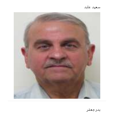
سعید عابد
بدر جعفر