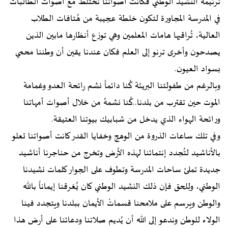
ترنيمة النشيد الوطني فكانت أصواتنا تختلط مع أصوات الطالبات
في المدرسة المجاورة لتكون خلطة عجيبة من هُتافات الطلاب
العالية، تُراقبها هامات المعلمين وهي توزع أنظارها مابين الذين
يصدحون وأخرى ترنو إلى العلم فكان عندنا يقين أن وطننا محمي
بسواد العيون.
وبالرغم من طفولتنا البريئة كُنا دائماً نشم رائحة العدو وغمامة
الموت حين تقترب من بلدنا..كُنا نشمهُ من خلال أصوات أمهاتنا
ورائحة الهواء الذي يدخل من شبابيك بيوتنا العتيقة.
وفي تلك ساعات الذروة من الوهج وخفايا القدر كانت أصواتنا تعلو
بالأناشيد لتُجدد إنتمائنا لهذه الأرض وتخرج من حناجرنا أناشيد
جديدة تملئ ساحات المدرسة وتطوف على الجوار كلمات نشيدنا
الوطني، ولِلحق فإن ذلك النشيد الوطني كان يُغرقنا إيماناً بالله
والوطن ويرسم على ملامحنا قسماتْ الأيمان ببلدنا ويتجدد فينا
الولاء للوطن وندعو إلى الله أن يُديم صلاتنا ودعائنا على أرض هذا