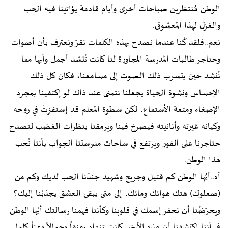
الوطن مُنتظرين صباحات أخرى وأيام قادمة يؤاتينا فيه الحب
والغزل لهذا المعشوق.
نعم..فلقد كُنا عندما نصدح بهذه الكلمات نقرّ ونعترف بأن أصوات
وحناجر طالبات المدرسة المجاورة لنا كانت تُنشد أجمل وأبها مما
نُنشد حين يتسرب ذلك الصوت إلى مسامعنا، فكان كل ذلك
الإحساس ونشوة الحياة يجعلنا نتمنى عند ذاك لو إكتفينا بمجرد
الإصغاء ومتعة الأستماع، لكن سطوة المعلم قد إستفزتْ في روحه
وكيانه غيرته وأنانيته فيصرخ فينا ويرمقنا بنظرات الغضب لتصدح
حناجرنا على الفور ويرتفع في ساحات مدرستنا الجواب بأننا نُحب
هذا الوطن.
آه..أيُها الوطن كم قتيل وجريح وشهيد جندّنا الحب لديك وكم من
(صعلوك) هتك هوائك ومائك، إلى متى يبقى العشق يجذبُنا إليك؟
ويحرّضُنا أن نحفر إسمك في قلوبنا وكأننا فهمنا رسالتك أيُها الوطن
في أننا إكتشفنا أن هذه الأرض كانت تزداد رونقاً وجمالاً وعزاً كلما