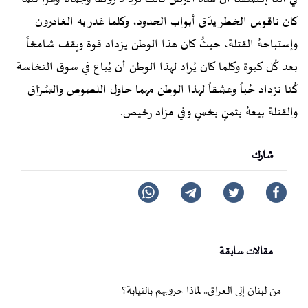
كان ناقوس الخطر يدّق أبواب الحدود، وكلما غدر به الغادرون
وإستباحهُ القتلة، حيثُ كان هذا الوطن يزداد قوة ويقف شامخاً
بعد كُل كبوة وكلما كان يُراد لهذا الوطن أن يُباع في سوق النخاسة
كُنا نزداد حُباً وعشقاً لهذا الوطن مهما حاول اللصوص والسُرّاق
والقتلة بيعهُ بثمنٍ بخسٍ وفي مزاد رخيص.
شارك
مقالات سابقة
من لبنان إلى العراق.. لماذا حروبهم بالنيابة؟