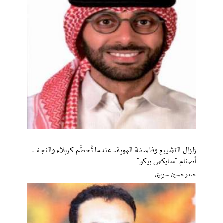
زلزال التشييع وفلسفة الهوية.. عندما تُحطّم كربلاء والنجف
أصنام "سايكس بيكو"
حيدر حسين سويري