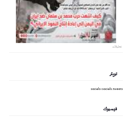
تحليلات
تويتر
socials::socials.tweets
فيسبوك