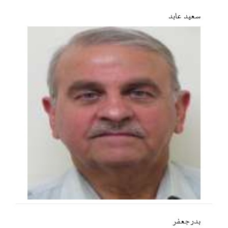
سعید عابد
بدر جعفر