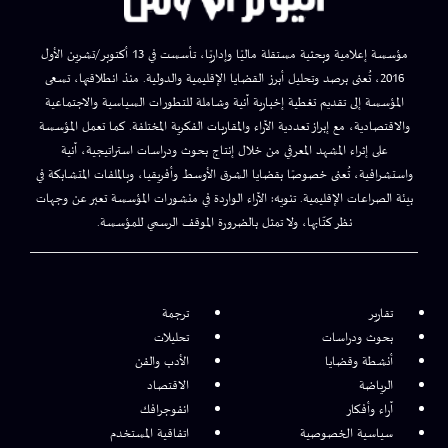
مؤسسة إعلامية وبحثية مستقلة ماليًا وإداريًا، تأسست في 13 أكتوبر/تشرين الأول
2016، تُعنى برصد وتحليل أبرز القضايا الإقليمية والدولية. منذ انطلاقتها، تسعى
المؤسسة إلى تقديم تغطية إخبارية آنية وشاملة للتطورات السياسية والاجتماعية
والاقتصادية، مع إبراز تعددية الآراء والمقاربات الفكرية المختلفة. كما تعمل المؤسسة
على إثراء المشهد المعرفي من خلال إنتاج بحوث ودراسات استراتيجية، آنية
واستشرافية، تُعنى خصوصًا بقضايا الشرق الأوسط وأفريقيا، وبالملفات المتشابكة في
بيئة الصراعات الإقليمية. تنويه: الآراء الواردة في منشورات المؤسسة تعبر عن وجهات
نظر كتّابها، ولا تمثل بالضرورة الموقف الرسمي للمؤسسة.
تقارير
ترجمة
بحوث ودراسات
تحليلات
أنشطة وقضايا
الأدب والفن
الرياضة
الاقتصاد
آراء وأفكار
انفوجرافك
سياسية الخصوصية
اتفاقية المستخدم