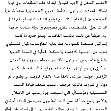
الحاضر الفاعل في الجهد المبذول لإعاقة هذه التطلّعات. وفي نهاية
المطاف اعترفت إسرائيل بمنظّمة التحرير الفلسطينية مُمثلاً شرعياً
للفلسطينيين في العام 1993 مع توقيع اتّفاقيات أوسلو، لم تقبل
آنذاك بحقّ الفلسطينيين بتقرير مصيرهم في دولة سيادية خاصّة
بهم. عوضاً عن ذلك، عكست اتفاقيات أوسلو حدودَ ما كانت
إسرائيل مستعدّة للقبول به منذ بداية المفاوضات: كيان فلسطيني
مجرّد من الجنسية للاهتمام بالحوكمة المحلّية في الضفّة الغربية
وقطاع غزّة، يعفي إسرائيل بذلك من معظم مسؤولياتها كمحتلّ
عسكري ويسمح لها في الوقت عينه بممارسة السيادة على كامل
الأراضي. حولت إسرائيل لاحقاً هذا الاتفاق المؤقت إلى وضع دائم
دون أي شروط قانونية مرجعية، بسبب ضعف قيادة السلطة
الفلسطينية ومؤسساتُها التي أصبحت جزءً رئيسياً من الاحتلال،
بدلاً من وضع حداً له. ومع ذلك، ثمة جيل جديد من القادة آخذ في
الصعود التدريجي. إذ يسعى هؤلاء القادة الجدد إلى استحداث إطار