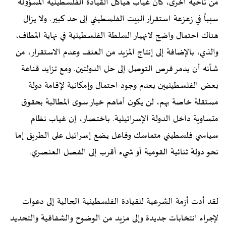
من ناحية أخرى، كان غياب هياكل القيادة الفلسطينية المسؤولة
سبباً في زعزعة استقرار البيت الفلسطيني إلى حد كبير. ولا يزال
هناك احتمال واضح لانهيار السلطة الفلسطينية في نهاية المطاف،
والذي، بالإضافة إلى إنتاج المزيد من العنف وعدم الاستقرار، من
شأنه أن يدمر فرص التوصل إلى حل الدولتين. ومع تزايد قناعة
بعض الفلسطينيين بعدم وجود احتمال وإمكانية لإقامة دولة
مستقلة خاصة بهم، لن يكون أماهم خيار سوى المطالبة بحقوق
متساوية داخل الدولة الإسرائيلية. باختصار، إن غياب نظام
سياسي فلسطيني متماسك وفاعل يضع إسرائيل على الطريق إما
نحو دولة ثنائية القومية أو شيء أقرب إلى الفصل العنصري.
لقد أدت أزمة الشرعية للقيادة الفلسطينية الحالية إلى دعوات
لإجراء انتخابات جديدة وإلى مزيد من الوضوح والشفافية والتحديد