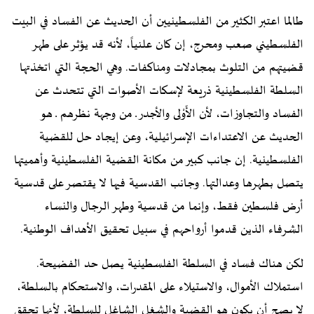
طالما اعتبر الكثير من الفلسطينيين أن الحديث عن الفساد في البيت
الفلسطيني صعب ومحرج، إن كان علنياً، لأنه قد يؤثر على طهر
قضيتهم من التلوث بمجادلات ومناكفات. وهي الحجة التي اتخذتها
السلطة الفلسطينية ذريعة لإسكات الأصوات التي تتحدث عن
الفساد والتجاوزات، لأن الأَوْلى والأجدر ـ من وجهة نظرهم ـ هو
الحديث عن الاعتداءات الإسرائيلية، وعن إيجاد حل للقضية
الفلسطينية. إن جانب كبير من مكانة القضية الفلسطينية وأهميتها
يتصل بطهرها وعدالتها. وجانب القدسية فيها لا يقتصر على قدسية
أرض فلسطين فقط، وإنما من قدسية وطهر الرجال والنساء
الشرفاء الذين قدموا أرواحهم في سبيل تحقيق الأهداف الوطنية.
لكن هناك فساد في السلطة الفلسطينية يصل حد الفضيحة.
استملاك الأموال، والاستيلاء على المقدرات، والاستحكام بالسلطة،
لا يصح أن يكون هو القضية والشغل الشاغل للسلطة، لأنها تحقق