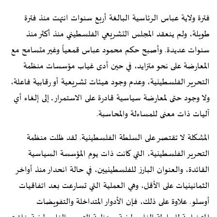
فترة ولاية عباس الرئاسية البالغة أربع سنوات انتهت منذ فترة
طويلة، ولم ينعقد المجلس التشريعي الفلسطيني منذ أكثر منذ
سنوات عديدة. وأصبح حكم محمود عباس قمعياً وغير متسامح مع
المعارضة على نحو متزايد، في حين أدى غياب مؤسسات منظمة
التحرير الفلسطينية، وعدم وجود هيئات تشريعية أو رقابية فاعلة،
ولا وجود حتى لمعارضة سياسية قادرة على الاستمرار ــ إلى إلغاء أي
آليات ذات معنى للمساءلة والمحاسبة.
المشكلة لا تقتصر على السلطة الفلسطينية. لقد ظلت منظمة
التحرير الفلسطينية، التي كانت ذات يوم المؤسسة السياسية
القائدة، والعنوان البارز للفلسطينيين، في حالة انحدار منذ أواخر
الثمانينيات على الأقل، وهي العملية التي تسارعت بعد اتفاقيات
أوسلو. علاوة على ذلك، فإن الأدوار المتداخلة والتفويضات