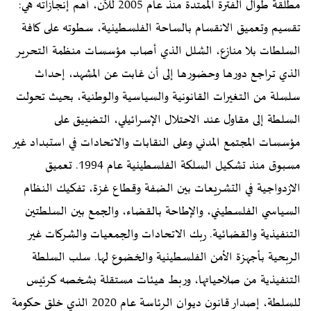
مطلقة طوال الفترة الممتدة منذ عام 2005 للآن، أهم إنجازاته هي:
تقسيم وتعميق الانقسام بالساحة الفلسطينية، سطوته على كافة
السلطات بلا منازع، الشلل الذي أصاب مؤسسات منظمة التحرير
الذي تراجع دورها وحضورها إلى أن غابت عن المشهد، إحداث
سلسلة من التغيرات القانونية والسياسية والوطنية، بحيث تحولت
السلطة إلى مقاول عند الاحتلال الإسرائيلي، التضييق على
مؤسسات المجتمع المدني وعلى النقابات والاتحادات في استبداد غير
مسبوق منذ تشكيل السلكة الفلسطينية عام 1994. تعميق
الازدواجية في التشريعات بين الضفة وقطاع غزة، تفكيك النظام
السياسي الفلسطيني، والإطاحة بالقضاء، والجمع بين السلطتين
التنفيذية والقضائية. ربك الاتحادات والجمعيات والشركات غير
الربحية بأجهزة الأمن الفلسطينية والخضوع لها. سلب السلطة
التنفيذية من صلاحياتها، وربط هيئات مستقلة بشخصه كرئيس
للسلطة، إصدار قانون ديوان الرئاسة عام 2020 الذي خلق حكومة