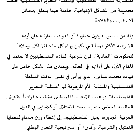
المتضاربة للسلطة الفلسطينية ومنظمة التحرير الفلسطينية خلقت
مجموعة من المشاكل الإضافية، خاصة فيما يتعلق بمسائل
الانتخابات والخلافة.
قِلة من الناس يدركون خطورة أو العواقب المترتبة على أزمة
الشرعية الأكثر عمقاً التي تكمن وراء كل هذه المشاكل. وخلافاً
للحكومات "العادية"، فإن شرعية القادة الفلسطينيين لا تعتمد في
المقام الأول على أدائهم في الحكم. ويصدق هذا بشكل خاص على
قيادة محمود عباس، الذي يرأس في نفس الوقت السلطة
الفلسطينية والمنظمة الأم المزعومة لها "منظمة التحرير
الفلسطينية". وباعتبار الشعب الفلسطيني مشتت جغرافياً، وتعيش
الغالبية العظمى منه إما تحت الاحتلال أو كلاجئين في الدول
العربية المجاورة، يميل الفلسطينيون إلى إعطاء وزن متساوٍ لقضايا
التمثيل والشرعية، وآفاق/ أو استراتيجية التحرر الوطني.