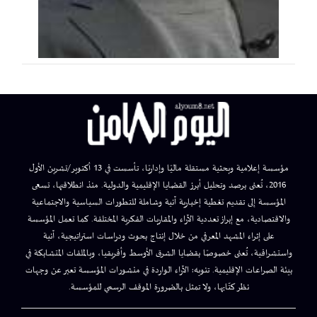
مؤسسة إعلامية وبحثية مستقلة ماليًا وإداريًا، تأسست في 13 أكتوبر/تشرين الأول
2016، تُعنى برصد وتحليل أبرز القضايا الإقليمية والدولية. منذ انطلاقتها، تسعى
المؤسسة إلى تقديم تغطية إخبارية آنية وشاملة للتطورات السياسية والاجتماعية
والاقتصادية، مع إبراز تعددية الآراء والمقاربات الفكرية المختلفة. كما تعمل المؤسسة
على إثراء المشهد المعرفي من خلال إنتاج بحوث ودراسات استراتيجية، آنية
واستشرافية، تُعنى خصوصًا بقضايا الشرق الأوسط وأفريقيا، وبالملفات المتشابكة في
بيئة الصراعات الإقليمية. تنويه: الآراء الواردة في منشورات المؤسسة تعبر عن وجهات
نظر كتّابها، ولا تمثل بالضرورة الموقف الرسمي للمؤسسة.