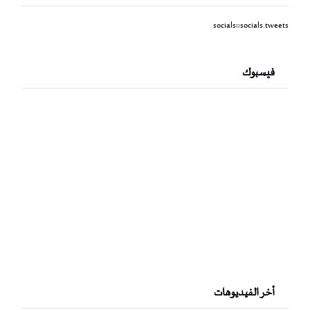
socials::socials.tweets
فيسبوك
أخر الفيديوهات