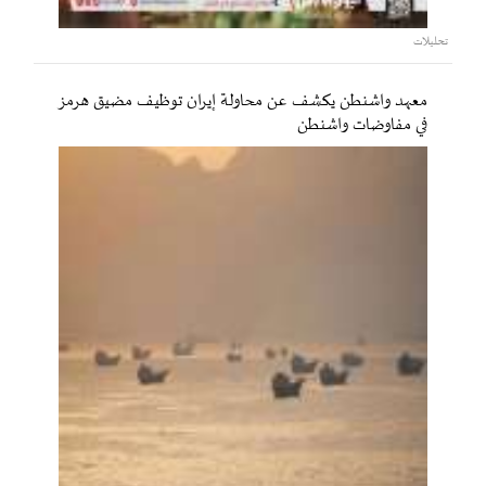
تحليلات
معهد واشنطن يكشف عن محاولة إيران توظيف مضيق هرمز
في مفاوضات واشنطن