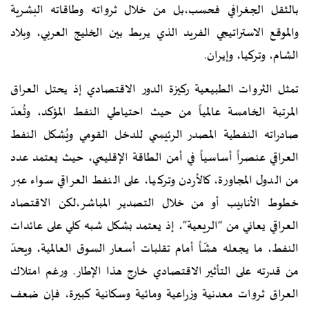
بالثقل الجغرافي فحسب،بل من خلال ثرواته وطاقاته البشرية
والموقع الاستراتيجي الفريد الذي يربط بين الخليج العربي، وبلاد
الشام، وتركيا، وإيران.
تمثل الثروات الطبيعية ركيزة الدور الاقتصادي إذ يحتل العراق
المرتبة الخامسة عالمياً من حيث احتياطي النفط المؤكد، وتُعدّ
صادراته النفطية المصدر الرئيسي للدخل القومي ويُشكل النفط
العراقي عنصراً أساسياً في أمن الطاقة الإقليمي، حيث يعتمد عدد
من الدول المجاورة، كالأردن وتركيا، على النفط العراقي سواء عبر
خطوط الأنابيب أو من خلال التصدير المباشر،لكن الاقتصاد
العراقي يعاني من “الريعية”، إذ يعتمد بشكل شبه كلي على عائدات
النفط، ما يجعله هشّاً أمام تقلبات أسعار السوق العالمية، ويحدّ
من قدرته على التأثير الاقتصادي خارج هذا الإطار. ورغم امتلاك
العراق ثروات معدنية وزراعية ومائية وسكانية كبيرة، فإن ضعف