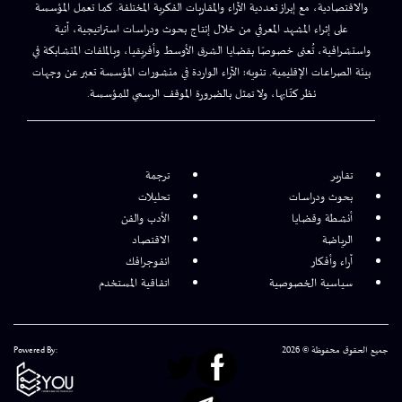
والاقتصادية، مع إبراز تعددية الآراء والمقاربات الفكرية المختلفة. كما تعمل المؤسسة
على إثراء المشهد المعرفي من خلال إنتاج بحوث ودراسات استراتيجية، آنية
واستشرافية، تُعنى خصوصًا بقضايا الشرق الأوسط وأفريقيا، وبالملفات المتشابكة في
بيئة الصراعات الإقليمية. تنويه: الآراء الواردة في منشورات المؤسسة تعبر عن وجهات
نظر كتّابها، ولا تمثل بالضرورة الموقف الرسمي للمؤسسة.
تقارير
ترجمة
بحوث ودراسات
تحليلات
أنشطة وقضايا
الأدب والفن
الرياضة
الاقتصاد
آراء وأفكار
انفوجرافك
سياسية الخصوصية
اتفاقية المستخدم
جميع الحقوق محفوظة © 2026
Powered By: