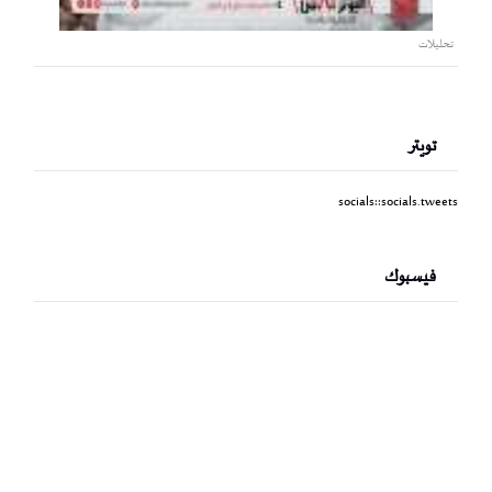
تحليلات
تويتر
socials::socials.tweets
فيسبوك