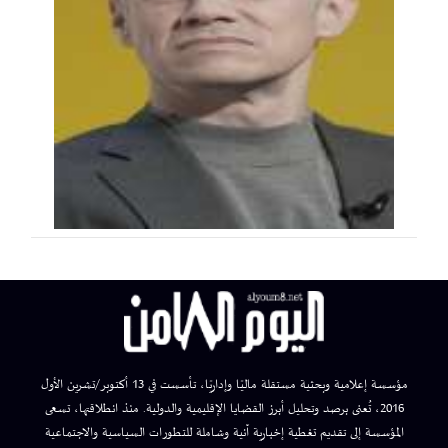
مؤسسة إعلامية وبحثية مستقلة ماليًا وإداريًا، تأسست في 13 أكتوبر/تشرين الأول
2016، تُعنى برصد وتحليل أبرز القضايا الإقليمية والدولية. منذ انطلاقتها، تسعى
المؤسسة إلى تقديم تغطية إخبارية آنية وشاملة للتطورات السياسية والاجتماعية