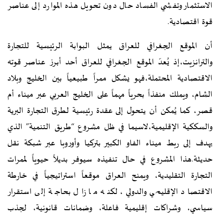
الاستثمار وتفشي الفساد حال دون تحويل هذه الموارد إلى عناصر
قوة اقتصادية.
أن الموقع الجغرافي للعراق يمثل البوابة الرئيسية للتجارة
والترانزيت،إذ يُعدّ الموقع الجغرافي للعراق أحد أبرز عناصر قوته
الاقتصادية المحتملة،فهو يشكل ممراً طبيعياً بين الخليج وبلاد
الشام، ويملك منفذاً بحرياً مهماً على الخليج العربي عبر ميناء أم
قصر، كما يُمكن أن يتحول إلى عقدة رئيسية لطرق التجارة البرية
والسككية الإقليمية،لاسيما في ظل مشروع “طريق التنمية” الذي
يهدف إلى ربط ميناء الفاو الكبير بتركيا وأوروبا عبر شبكة نقل
حديثة.هذا المشروع في حال تنفيذه سيوفر بديلاً حيوياً لممرات
التجارة التقليدية، ويمنح العراق موقعاً استراتيجياً في خارطة
الاقتصاد الإقليمي والدولي، لكنه ما زال بحاجة إلى استقرار
سياسي، وشراكات إقليمية فاعلة، وضمانات قانونية، لجذب