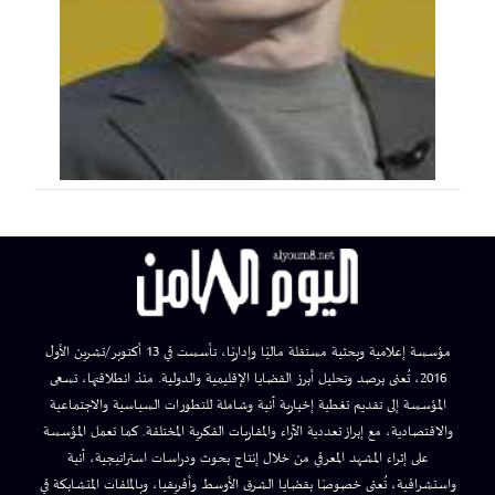
مؤسسة إعلامية وبحثية مستقلة ماليًا وإداريًا، تأسست في 13 أكتوبر/تشرين الأول
2016، تُعنى برصد وتحليل أبرز القضايا الإقليمية والدولية. منذ انطلاقتها، تسعى
المؤسسة إلى تقديم تغطية إخبارية آنية وشاملة للتطورات السياسية والاجتماعية
والاقتصادية، مع إبراز تعددية الآراء والمقاربات الفكرية المختلفة. كما تعمل المؤسسة
على إثراء المشهد المعرفي من خلال إنتاج بحوث ودراسات استراتيجية، آنية
واستشرافية، تُعنى خصوصًا بقضايا الشرق الأوسط وأفريقيا، وبالملفات المتشابكة في