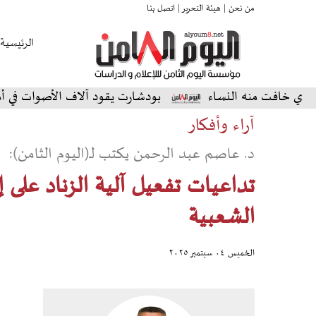
من نحن |
هيئة التحرير |
اتصل بنا
الرئيسية
ت منه النساء
بودشارت يقود آلاف الأصوات في أمسية استث
آراء وأفكار
د. عاصم عبد الرحمن يكتب لـ(اليوم الثامن):
تداعيات تفعيل آلية الزناد على إي
الشعبية
الخميس ٠٤ سبتمبر ٢٠٢٥