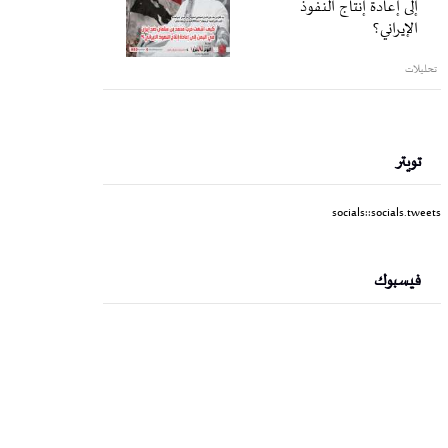
إلى إعادة إنتاج النفوذ
الإيراني؟
تحليلات
تويتر
socials::socials.tweets
فيسبوك