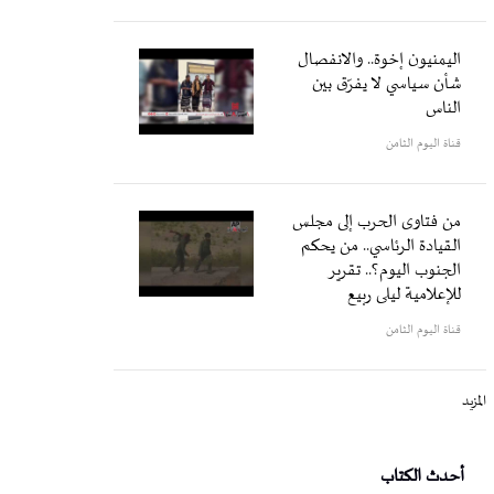
اليمنيون إخوة.. والانفصال
شأن سياسي لا يفرّق بين
الناس
قناة اليوم الثامن
من فتاوى الحرب إلى مجلس
القيادة الرئاسي.. من يحكم
الجنوب اليوم؟.. تقرير
للإعلامية ليلى ربيع
قناة اليوم الثامن
المزيد
أحدث الكتاب