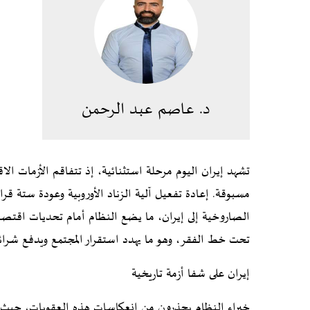
د. عاصم عبد الرحمن
تشهد إيران اليوم مرحلة استثنائية، إذ تتفاقم الأزمات الا
مسبوقة. إعادة تفعيل آلية الزناد الأوروبية وعودة ستة قرار
تحت خط الفقر، وهو ما يهدد استقرار المجتمع ويدفع شرائح
إيران على شفا أزمة تاريخية
خبراء النظام يحذرون من انعكاسات هذه العقوبات، حيث توق