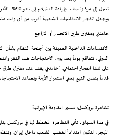
تصل إلى مرة ون
ويجعل انفجار الانتفاضات الشعبية أقرب من أي وقت مض
خامنئي ومفترق طرق الانحدار أو التراجع
الانقسامات الداخلية العميقة بين أجنحة النظام بشأن التع
الدولي، تتفاقم يوماً بعد يوم. الاحتجاجات ضد الفقر وانق
على شفا انفجار اجتماعي. "خامنئي يقف عند مفترق طرق حا
قدماً بنفس النهج يعني استمرار الأزمة وتصاعد الاحتجاجا
تظاهرة بروكسل: صدى المقاومة الإيرانية
المهجر، لتكون امتداداً لغضب الشعب داخل إيران. وتنظ