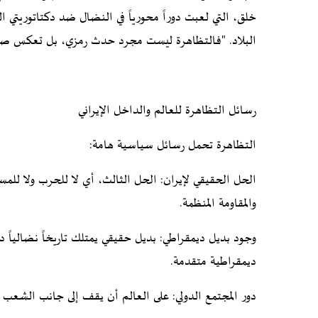
خلق، التي لعبت دوراً محورياً في النضال ضد دكتاتوريتي ال
البلاد. "فالتظاهرة ليست مجرد حدث رمزي، بل تعكس صرخة عوائل 120 ألف شهيد سقطوا على يد 
رسائل التظاهرة للعالم والداخل الإيراني
التظاهرة تحمل رسائل سياسية هامة:
الحل الحقيقي لإيران: الحل الثالث، أي لا للحرب ولا لل
والمقاومة المنظمة.
وجود بديل ديمقراطي: بديل حقيقي يمتلك تاريخاً نضالياً دا
ديمقراطية متقدمة.
دور المجتمع الدولي: على العالم أن يقف إلى جانب الشعب ا