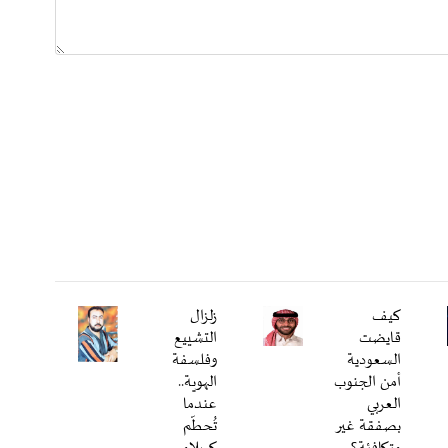
كيف
زلزال
قايضت
التشييع
السعودية
وفلسفة
أمن الجنوب
الهوية..
العربي
عندما
بصفقة غير
تُحطّم