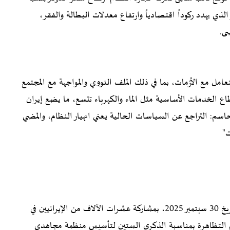
صف، وزيادة التضخم إلى نحو 90%، الأمر الذي يهدد ركوداً اقتصادياً وارتفاع معدلات البطالة والفقر،
ى.
امل مع الأزمات، بما في ذلك الملف النووي والمواجهة مع المجتمع
طاع الخدمات الأساسية مثل الماء والكهرباء تتسع، ما يضع إيران
سم: التراجع عن السياسات الحالية يعني انهيار النظام، والمضي
ت"
في هذا السياق، تأتي التظاهرة المخطط لها في بروكسل بتاريخ 30 سبتمبر 2025، بمشاركة عشرات الآلاف من الإيرانيين في
م التظاهرة بمناسبة الذكرى الستين لتأسيس منظمة مجاهدي