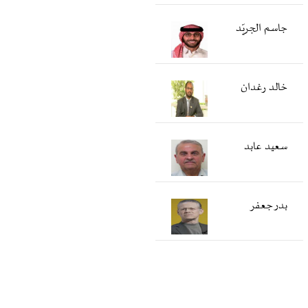
جاسم الجريّد
خالد رغدان
سعید عابد
بدر جعفر