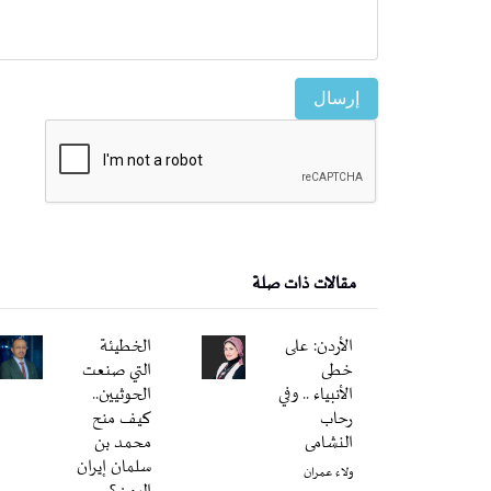
إرسال
مقالات ذات صلة
الأردن: على
الخطيئة
خطى
التي صنعت
الأنبياء .. وفي
الحوثيين..
رحاب
كيف منح
النشامى
محمد بن
سلمان إيران
ولاء عمران