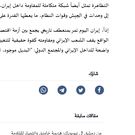
التظاهرة تمثل أيضاً شبكة متكاملة للمقاومة داخل إيرا
إلى وحدات في الجيش وقوات النظام، ما يعطيها القدرة على ا
إذاً، إيران اليوم تمر بمنعطف تاريخي يجمع بين أزمة اق
الواقع يقف الشعب الإيراني ومقاومته كقوة حقيقية للتغيير
واضحة للداخل الإيراني والمجتمع الدولي: "البديل موجود، 
شارك
مقالات سابقة
من دمشق إلى نيويورك: هزيمة خامنئي وانتصار المقاومة