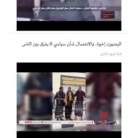
اليمنيون إخوة.. والانفصال شأن سياسي لا يفرّق بين الناس
قناة اليوم الثامن