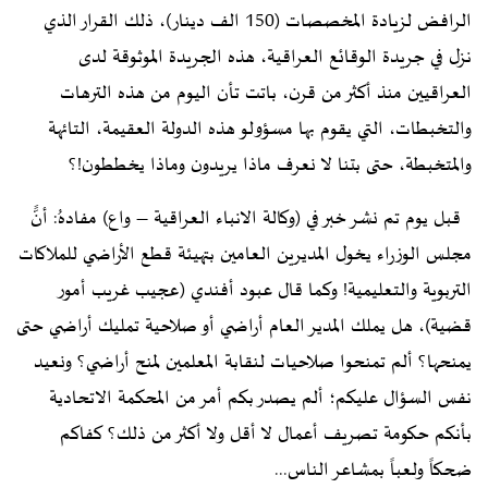
الرافض لزيادة المخصصات (150 الف دينار)، ذلك القرار الذي
نزل في جريدة الوقائع العراقية، هذه الجريدة الموثوقة لدى
العراقيين منذ أكثر من قرن، باتت تأن اليوم من هذه الترهات
والتخبطات، التي يقوم بها مسؤولو هذه الدولة العقيمة، التائهة
والمتخبطة، حتى بتنا لا نعرف ماذا يريدون وماذا يخططون!؟
قبل يوم تم نشر خبر في (وكالة الانباء العراقية – واع) مفادهُ: أنًّ
مجلس الوزراء يخول المديرين العامين بتهيئة قطع الأراضي للملاكات
التربوية والتعليمية! وكما قال عبود أفندي (عجيب غريب أمور
قضية)، هل يملك المدير العام أراضي أو صلاحية تمليك أراضي حتى
يمنحها؟ ألم تمنحوا صلاحيات لنقابة المعلمين لمنح أراضي؟ ونعيد
نفس السؤال عليكم؛ ألم يصدر بكم أمر من المحكمة الاتحادية
بأنكم حكومة تصريف أعمال لا أقل ولا أكثر من ذلك؟ كفاكم
ضحكاً ولعباً بمشاعر الناس...