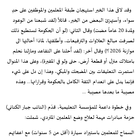
وقد لاقى هذا الخبر استهجان طبقة المعلمين والموظفين على حدٍ
سواء، وأستهزئ البعض من الخبر، قائلاً (لقد شبعنا من الوعود
ولمدة 20 عاماً مضت) وقال الثاني: (لو أن الحكومة تستطيع ذلك
لصرفت مبالغ العلاوات والترفيعات، وأطلقتها، لماذا أحالتها الى
موازنة 2026؟!) وقال آخر: (لقد أُحلنا على التقاعد ومازلنا نحلم
بامتلاك منزل أو قطعة أرض، حتى ولو في المقبرة)، وعلى هذا المنوال
استمرت التعليقات بين المضحك والمبكي، وهذا إن دل على شيء
فإنما يدل على انعدام الثقة الكامل بالحكومة وقراراتها... وهذه
مصيبة ما بعدها مصيبة ...
وفي خطوة داعمة للمؤسسة التعليمية، قدّم (النائب جبار الكناني)
حزمة مبادرات مهمة لعلاج وضع المعلمين المتردي، شملت:
السماح للمعلمين باستيراد سيارة (أقل من 5 سنوات) مع اعفائهم