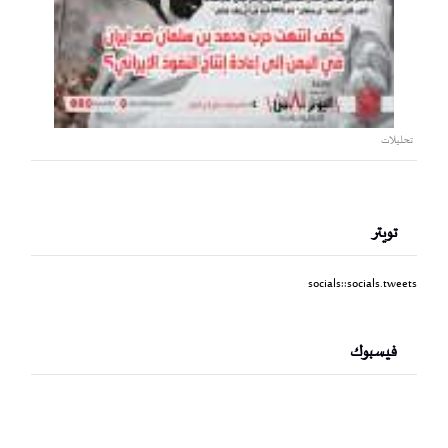
تحليلات
تويتر
socials::socials.tweets
فيسبوك