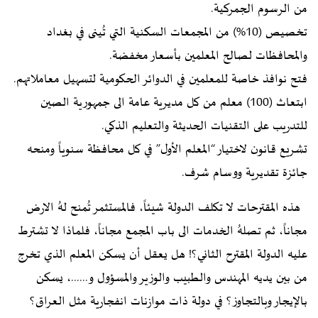
من الرسوم الجمركية.
تخصيص (10%) من المجمعات السكنية التي تُينى في بغداد
والمحافظات لصالح المعلمين بأسعار مخفضة.
فتح نوافذ خاصة للمعلمين في الدوائر الحكومية لتسهيل معاملاتهم.
ابتعاث (100) معلم من كل مديرية عامة الى جمهورية الصين
للتدريب على التقنيات الحديثة والتعليم الذكي.
تشريع قانون لاختيار “المعلم الأول” في كل محافظة سنوياً ومنحه
جائزة تقديرية ووسام شرف.
هذه المقترحات لا تكلف الدولة شيئاً، فالمستثمر تُمنح لهُ الارض
مجاناً، ثم تصلهُ الخدمات الى باب المجمع مجاناً، فلماذا لا تشترط
عليه الدولة المقترح الثاني؟! هل يعقل أن يسكن المعلم الذي تخرج
من بين يديه المهندس والطبيب والوزير والمسؤول و......، يسكن
بالإيجار وبالتجاوز؟ في دولة ذات موازنات انفجارية مثل العراق؟