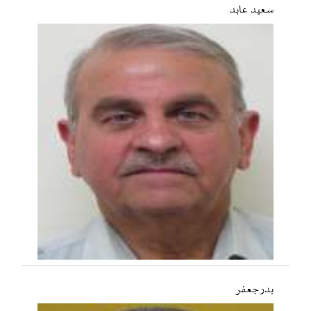
سعید عابد
بدر جعفر