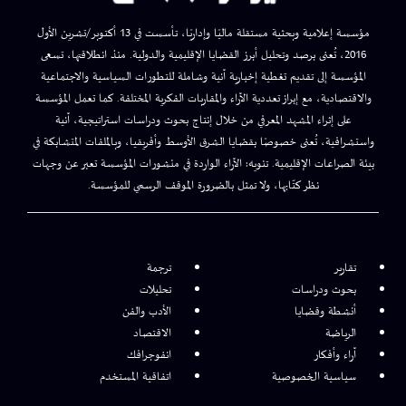
مؤسسة إعلامية وبحثية مستقلة ماليًا وإداريًا، تأسست في 13 أكتوبر/تشرين الأول
2016، تُعنى برصد وتحليل أبرز القضايا الإقليمية والدولية. منذ انطلاقتها، تسعى
المؤسسة إلى تقديم تغطية إخبارية آنية وشاملة للتطورات السياسية والاجتماعية
والاقتصادية، مع إبراز تعددية الآراء والمقاربات الفكرية المختلفة. كما تعمل المؤسسة
على إثراء المشهد المعرفي من خلال إنتاج بحوث ودراسات استراتيجية، آنية
واستشرافية، تُعنى خصوصًا بقضايا الشرق الأوسط وأفريقيا، وبالملفات المتشابكة في
بيئة الصراعات الإقليمية. تنويه: الآراء الواردة في منشورات المؤسسة تعبر عن وجهات
نظر كتّابها، ولا تمثل بالضرورة الموقف الرسمي للمؤسسة.
تقارير
ترجمة
بحوث ودراسات
تحليلات
أنشطة وقضايا
الأدب والفن
الرياضة
الاقتصاد
آراء وأفكار
انفوجرافك
سياسية الخصوصية
اتفاقية المستخدم