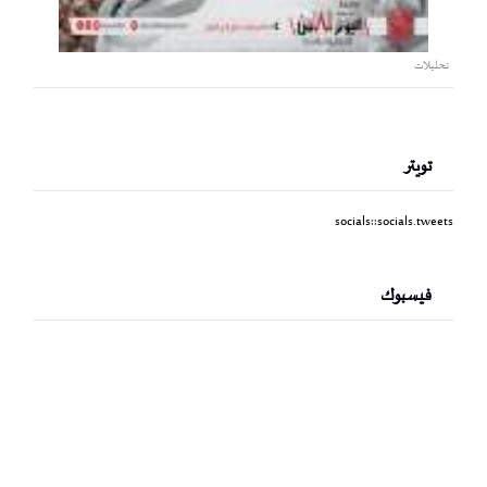
تحليلات
تويتر
socials::socials.tweets
فيسبوك