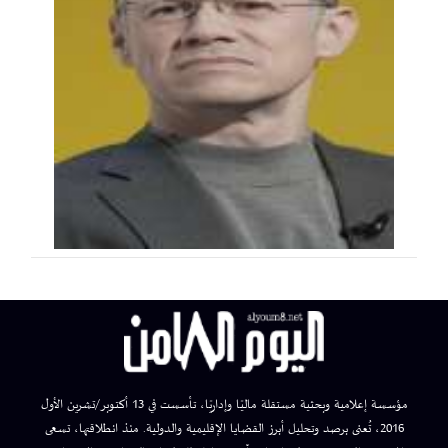
مؤسسة إعلامية وبحثية مستقلة ماليًا وإداريًا، تأسست في 13 أكتوبر/تشرين الأول
2016، تُعنى برصد وتحليل أبرز القضايا الإقليمية والدولية. منذ انطلاقتها، تسعى