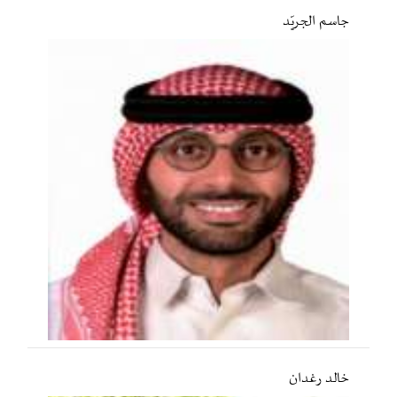
جاسم الجريّد
خالد رغدان