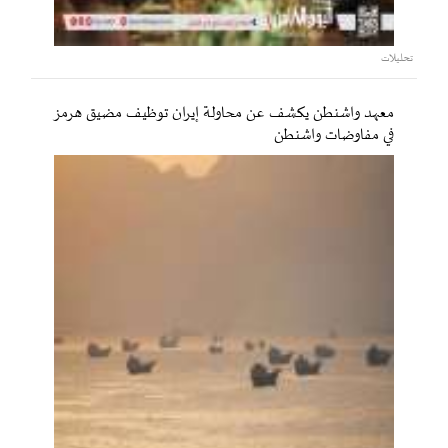
تحليلات
معهد واشنطن يكشف عن محاولة إيران توظيف مضيق هرمز
في مفاوضات واشنطن