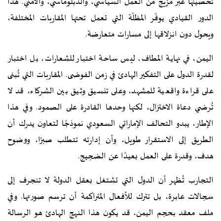
تحصينها عبر مزيج من العمل السياسي، والدبلوماسي، والأمني. هذا
الدور القيادي يوفّر المظلّة التي تعمل تحتها المقاربات المختلفة،
ويحول دون انزلاقها إلى مسارات متعارضة.
اليمن، في نهاية المطاف، ليس ساحة اختبار للشعارات، بل اختبار
لقدرة الدول على التفكير الهادئ في زمن الفوضى. المقاربات التي تُبنى
على قراءة واقعية للمشهد، وعلى تنسيق وثيق بين الشركاء، قد لا
تُرضي دعاة الاختزال، لكنها وحدها القادرة على الصمود. وفي هذا
الإطار، يبدو التحالف الإماراتي السعودي نموذجًا لتعاون يدرك أن
الطريق إلى الاستقرار طويل، وأن إدارته تتطلب صبرًا، ووضوح
هدف، وقدرة على العمل بعيدًا عن الضجيج.
التجارب تُظهر أن الدول التي تشتغل بعقل الدولة لا تنجرف إلى
سجالات عابرة، بل تترك للأفعال المتراكمة أن ترسم صورتها. وفي
ملف معقد بحجم اليمن، قد يكون هذا النهج الهادئ هو الرسالة