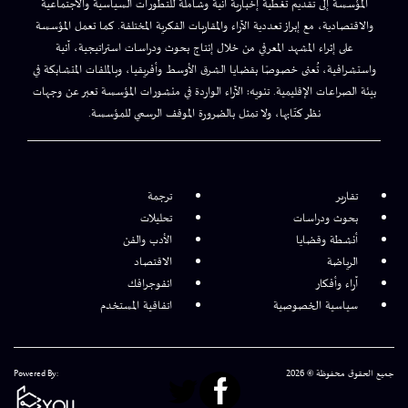
المؤسسة إلى تقديم تغطية إخبارية آنية وشاملة للتطورات السياسية والاجتماعية
والاقتصادية، مع إبراز تعددية الآراء والمقاربات الفكرية المختلفة. كما تعمل المؤسسة
على إثراء المشهد المعرفي من خلال إنتاج بحوث ودراسات استراتيجية، آنية
واستشرافية، تُعنى خصوصًا بقضايا الشرق الأوسط وأفريقيا، وبالملفات المتشابكة في
بيئة الصراعات الإقليمية. تنويه: الآراء الواردة في منشورات المؤسسة تعبر عن وجهات
نظر كتّابها، ولا تمثل بالضرورة الموقف الرسمي للمؤسسة.
تقارير
ترجمة
بحوث ودراسات
تحليلات
أنشطة وقضايا
الأدب والفن
الرياضة
الاقتصاد
آراء وأفكار
انفوجرافك
سياسية الخصوصية
اتفاقية المستخدم
جميع الحقوق محفوظة © 2026
Powered By: