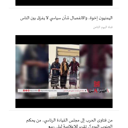
اليمنيون إخوة.. والانفصال شأن سياسي لا يفرّق بين الناس
قناة اليوم الثامن
من فتاوى الحرب إلى مجلس القيادة الرئاسي.. من يحكم
الجنوب اليوم؟.. تقرير للإعلامية ليلى ربيع