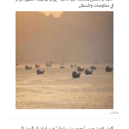
في مفاوضات واشنطن
تحليلات
كيف انتهت حرب "محمد بن سلمان" ضد إيران في اليمن إلى