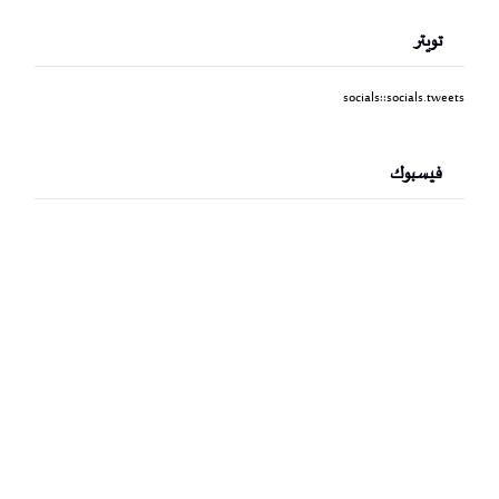
تويتر
socials::socials.tweets
فيسبوك