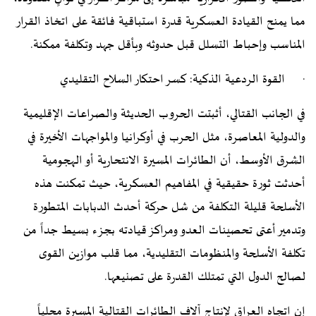
مما يمنح القيادة العسكرية قدرة استباقية فائقة على اتخاذ القرار
المناسب وإحباط التسلل قبل حدوثه وبأقل جهد وتكلفة ممكنة.
· القوة الردعية الذكية: كسر احتكار السلاح التقليدي
في الجانب القتالي، أثبتت الحروب الحديثة والصراعات الإقليمية
والدولية المعاصرة، مثل الحرب في أوكرانيا والمواجهات الأخيرة في
الشرق الأوسط، أن الطائرات المسيرة الانتحارية أو الهجومية
أحدثت ثورة حقيقية في المفاهيم العسكرية، حيث تمكنت هذه
الأسلحة قليلة التكلفة من شل حركة أحدث الدبابات المتطورة
وتدمير أعتى تحصينات العدو ومراكز قيادته بجزء بسيط جداً من
تكلفة الأسلحة والمنظومات التقليدية، مما قلب موازين القوى
لصالح الدول التي تمتلك القدرة على تصنيعها.
إن اتجاه العراق لإنتاج آلاف الطائرات القتالية المسيرة محلياً