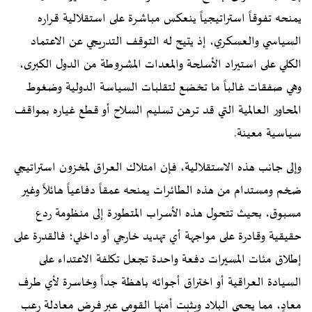
يمنحه تفوقاً استراتيجياً ينعكس مباشرة على استقلالية قراره
السياسي والعسكري، إذ يتيح له التوقف التدريجي عن الاعتماد
الكلي على استيراد الأسلحة والمعدات المشروطة من الدول الكبرى،
وهي صفقات غالباً ما تخضع لتقلبات السياسة الدولية وضغوط
المحاور العالمية التي قد ترهن تسليم السلاح أو قطع غياره بمواقف
سياسية معينة.
وإلى جانب هذه الاستقلالية، فإن امتلاك العراق لمخزون استراتيجي
ضخم ومستدام من هذه الطائرات يمنحه عمقاً دفاعياً هائلاً وغير
مسبوق، بحيث تتحول هذه الأسراب المتطورة إلى منظومة ردع
حقيقية وقادرة على مواجهة أي تهديد خارجي أو داخلي؛ فالقدرة على
إطلاق مئات المسيرات دفعة واحدة تجعل تكلفة الاعتداء على
السيادة العراقية أو اختراق أجوائه باهظة جداً وخاسرة لأي طرف
معادٍ، مما يحمي البلاد ويثبت أمنها القومي عبر فرض معادلة رعب