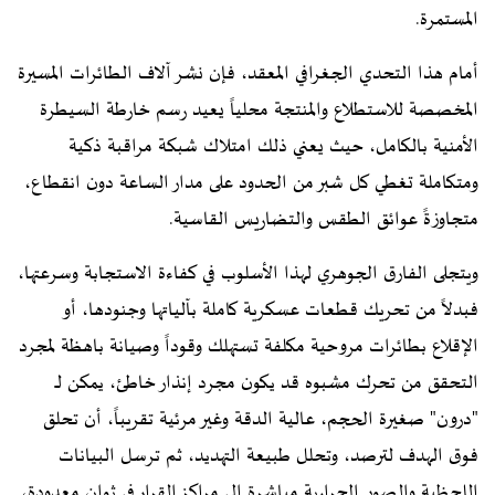
المستمرة.
أمام هذا التحدي الجغرافي المعقد، فإن نشر آلاف الطائرات المسيرة
المخصصة للاستطلاع والمنتجة محلياً يعيد رسم خارطة السيطرة
الأمنية بالكامل، حيث يعني ذلك امتلاك شبكة مراقبة ذكية
ومتكاملة تغطي كل شبر من الحدود على مدار الساعة دون انقطاع،
متجاوزةً عوائق الطقس والتضاريس القاسية.
ويتجلى الفارق الجوهري لهذا الأسلوب في كفاءة الاستجابة وسرعتها،
فبدلاً من تحريك قطعات عسكرية كاملة بآلياتها وجنودها، أو
الإقلاع بطائرات مروحية مكلفة تستهلك وقوداً وصيانة باهظة لمجرد
التحقق من تحرك مشبوه قد يكون مجرد إنذار خاطئ، يمكن لـ
"درون" صغيرة الحجم، عالية الدقة وغير مرئية تقريباً، أن تحلق
فوق الهدف لترصد، وتحلل طبيعة التهديد، ثم ترسل البيانات
اللحظية والصور الحرارية مباشرة إلى مراكز القرار في ثوانٍ معدودة،