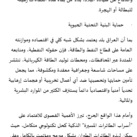
والدفاع عن سيادة البلاد، بدلاً من بقاء هذه الكفاءات رهينة
للبطالة أو الهجرة.
· حماية البنية التحتية الحيوية
بما أن العراق بلد يعتمد بشكل شبه كلي في اقتصاده وموازنته
العامة على قطاع النفط والطاقة، فإن حقوله النفطية، ومنابعه
الممتدة عبر المحافظات، ومحطات توليد الطاقة الكهربائية، تنتشر
على مساحات شاسعة وجغرافية معقدة ومكشوفة، مما يجعل
تأمين حمايتها وتحصينها ضد أي أعمال تخريبية أو هجمات إرهابية
تحدياً أمنياً واقتصادياً دائماً يستنزف الكثير من الموارد البشرية
والمالية.
وأمام هذا الواقع الحرج، تبرز الأهمية القصوى للاعتماد على
"أسراب الطائرات المسيرة" الذكية كحل تكنولوجي متكامل، حيث
يمكن لهذه الطائرات الطيران بشكل مبرمج ومؤتمت بالكامل وعلى