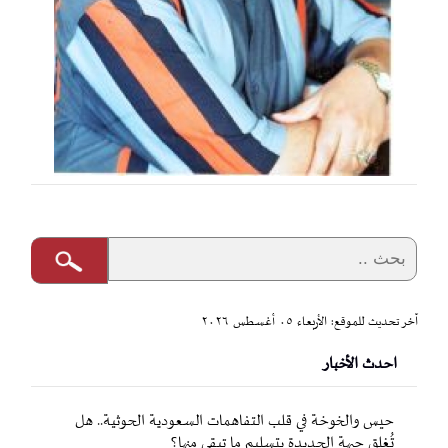
آخر تحديث للموقع: الأربعاء ٠٥ أغسطس ٢٠٢٦
احدث الأخبار
حيس والخوخة في قلب التفاهمات السعودية الحوثية.. هل
تُغلق جبهة الحديدة بتسليم ما تبقى منها؟