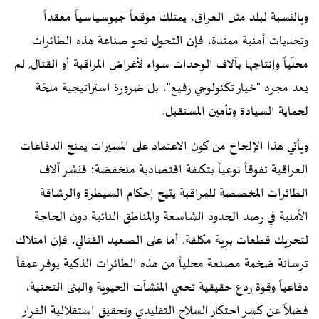
وبالنسبة لبلد مثل العراق، يمتلك موقعاً جيوسياسياً معقداً
وتحديات أمنية ممتدة، فإن التحول نحو صناعة هذه الطائرات
محلّياً وإنتاجها بآلاف الوحدات سواء لأغراض المراقبة أو القتال, لم
يعد مجرد "خيار تكنولوجي رفيع"، بل ضرورة استراتيجية ملحّة
لحماية السيادة وتأمين المستقبل.
ويأتي هذا الإلحاح من كون الاعتماد على المسيرات يمنح الدفاعات
العراقية تفوقاً نوعياً بتكلفة اقتصادية منخفضة؛ فنشر آلاف
الطائرات المخصصة للمراقبة يتيح إحكام السيطرة والرشاقة
الأمنية في رصد الحدود الشاسعة والمناطق النائية دون الحاجة
لتحريك قطعات برية مكلفة. أما على الصعيد القتالي، فإن امتلاك
ترسانة ضخمة مصنعة محلياً من هذه الطائرات الذكية يوفر عمقاً
دفاعياً وقوة ردع حقيقية تحمي المنشآت الحيوية والبنى التحتية،
فضلاً عن كسر احتكار السلاح التقليدي وتحقيق استقلالية القرار