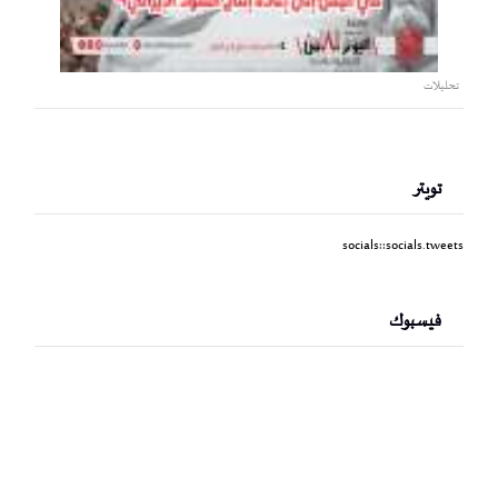
تحليلات
تويتر
socials::socials.tweets
فيسبوك