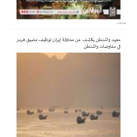
تحليلات
معهد واشنطن يكشف عن محاولة إيران توظيف مضيق هرمز
في مفاوضات واشنطن