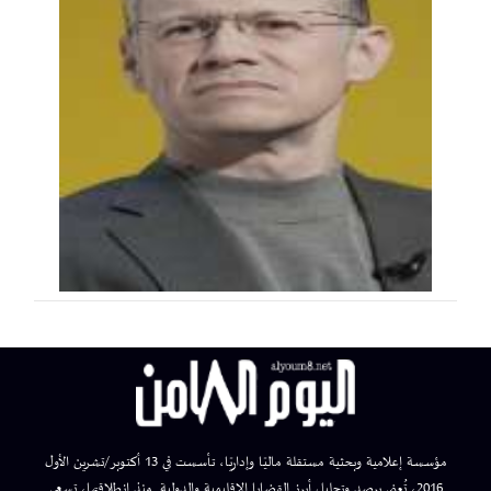
مؤسسة إعلامية وبحثية مستقلة ماليًا وإداريًا، تأسست في 13 أكتوبر/تشرين الأول
2016، تُعنى برصد وتحليل أبرز القضايا الإقليمية والدولية. منذ انطلاقتها، تسعى