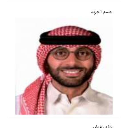
جاسم الجريّد
خالد رغدان