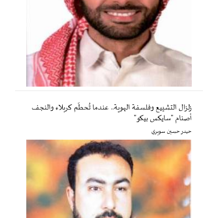
زلزال التشييع وفلسفة الهوية.. عندما تُحطّم كربلاء والنجف
أصنام "سايكس بيكو"
حيدر حسين سويري