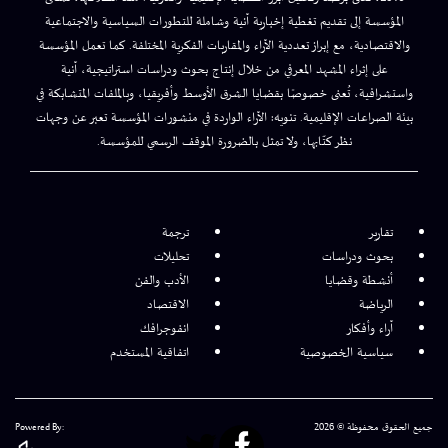
المؤسسة إلى تقديم تغطية إخبارية آنية وشاملة للتطورات السياسية والاجتماعية
والاقتصادية، مع إبراز تعددية الآراء والمقاربات الفكرية المختلفة. كما تعمل المؤسسة
على إثراء المشهد المعرفي من خلال إنتاج بحوث ودراسات استراتيجية، آنية
واستشرافية، تُعنى خصوصًا بقضايا الشرق الأوسط وأفريقيا، وبالملفات المتشابكة في
بيئة الصراعات الإقليمية. تنويه: الآراء الواردة في منشورات المؤسسة تعبر عن وجهات
نظر كتّابها، ولا تمثل بالضرورة الموقف الرسمي للمؤسسة.
تقارير
ترجمة
بحوث ودراسات
تحليلات
أنشطة وقضايا
الأدب والفن
الرياضة
الاقتصاد
آراء وأفكار
انفوجرافك
سياسية الخصوصية
اتفاقية المستخدم
جميع الحقوق محفوظة © 2026
Powered By: