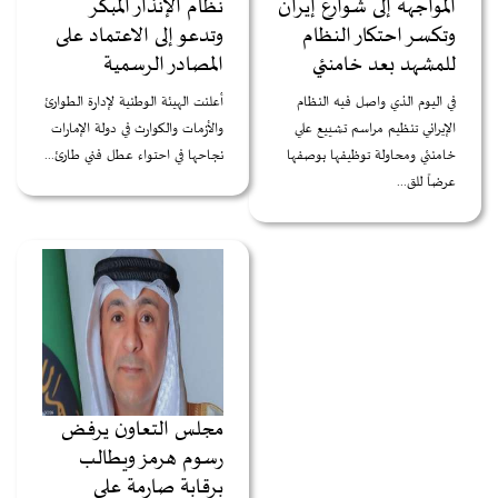
المواجهة إلى شوارع إيران
نظام الإنذار المبكر
وتكسر احتكار النظام
وتدعو إلى الاعتماد على
للمشهد بعد خامنئي
المصادر الرسمية
في اليوم الذي واصل فيه النظام
أعلنت الهيئة الوطنية لإدارة الطوارئ
الإيراني تنظيم مراسم تشييع علي
والأزمات والكوارث في دولة الإمارات
خامنئي ومحاولة توظيفها بوصفها
نجاحها في احتواء عطل فني طارئ...
عرضاً للق...
مجلس التعاون يرفض
رسوم هرمز ويطالب
برقابة صارمة على