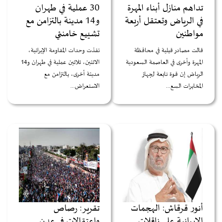
تداهم منازل أبناء المهرة
30 عملية في طهران
في الرياض وتعتقل أربعة
و14 مدينة بالتزامن مع
مواطنين
تشييع خامنئي
قالت مصادر قبلية في محافظة
نفذت وحدات المقاومة الإيرانية،
المهرة وأخرى في العاصمة السعودية
الاثنين، ثلاثين عملية في طهران و14
الرياض إن قوة تابعة لجهاز
مدينة أخرى، بالتزامن مع
المخابرات السع...
الاستعراض...
أنور قرقاش: الهجمات
تقرير: رصاص
الإيرانية على ناقلات
واعتقالات في عدن