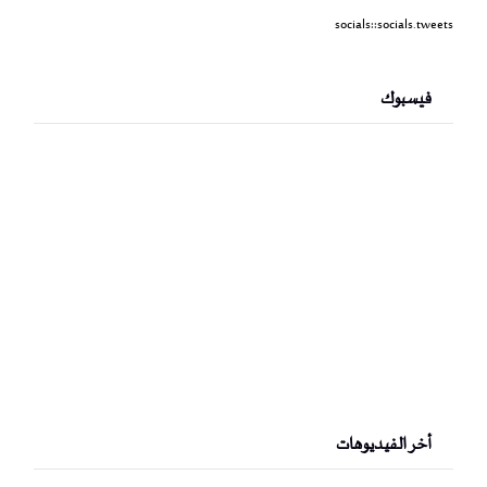
socials::socials.tweets
فيسبوك
أخر الفيديوهات