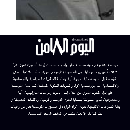
مؤسسة إعلامية وبحثية مستقلة ماليًا وإداريًا، تأسست في 13 أكتوبر/تشرين الأول
2016، تُعنى برصد وتحليل أبرز القضايا الإقليمية والدولية. منذ انطلاقتها، تسعى
المؤسسة إلى تقديم تغطية إخبارية آنية وشاملة للتطورات السياسية والاجتماعية
والاقتصادية، مع إبراز تعددية الآراء والمقاربات الفكرية المختلفة. كما تعمل المؤسسة
على إثراء المشهد المعرفي من خلال إنتاج بحوث ودراسات استراتيجية، آنية
واستشرافية، تُعنى خصوصًا بقضايا الشرق الأوسط وأفريقيا، وبالملفات المتشابكة في
بيئة الصراعات الإقليمية. تنويه: الآراء الواردة في منشورات المؤسسة تعبر عن وجهات
نظر كتّابها، ولا تمثل بالضرورة الموقف الرسمي للمؤسسة.