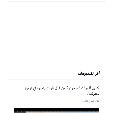
أخر الفيديوهات
كمين للقوات السعودية من قبل قوات يشتبه في تبعيتها
للحوثيين
قناة اليوم الثامن