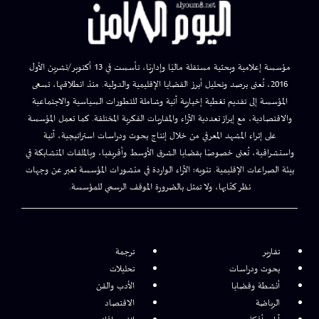
مؤسسة إعلامية وبحثية مستقلة ماليًا وإداريًا، تأسست في 13 أكتوبر/تشرين الأول
2016، تُعنى برصد وتحليل أبرز القضايا الإقليمية والدولية. منذ انطلاقتها، تسعى
المؤسسة إلى تقديم تغطية إخبارية آنية وشاملة للتطورات السياسية والاجتماعية
والاقتصادية، مع إبراز تعددية الآراء والمقاربات الفكرية المختلفة. كما تعمل المؤسسة
على إثراء المشهد المعرفي من خلال إنتاج بحوث ودراسات استراتيجية، آنية
واستشرافية، تُعنى خصوصًا بقضايا الشرق الأوسط وأفريقيا، وبالملفات المتشابكة في
بيئة الصراعات الإقليمية. تنويه: الآراء الواردة في منشورات المؤسسة تعبر عن وجهات
نظر كتّابها، ولا تمثل بالضرورة الموقف الرسمي للمؤسسة.
تقارير
ترجمة
بحوث ودراسات
تحليلات
أنشطة وقضايا
الأدب والفن
الرياضة
الاقتصاد