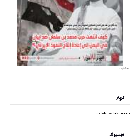
تحليلات
تويتر
socials::socials.tweets
فيسبوك