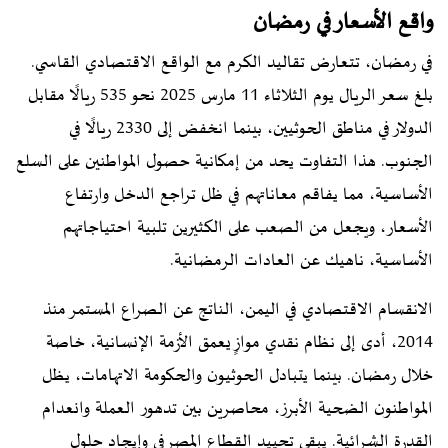
واقع الأسعار في رمضان
في رمضان، تتعارض تقاليد الكرم مع الواقع الاقتصادي القاسي.
بلغ سعر الريال يوم الثلاثاء 11 مارس 2025 نحو 535 ريالًا مقابل
الدولار في مناطق الحوثيين، بينما انخفض إلى 2330 ريالًا في
الجنوب. هذا التفاوت يحد من إمكانية حصول المواطنين على السلع
الأساسية، مما يفاقم معاناتهم في ظل تراجع الدخل وارتفاع
الأسعار، ويجعل من الصعب على الكثيرين تلبية احتياجاتهم
الأساسية، ناهيك عن العادات الرمضانية.
الانقسام الاقتصادي في اليمن، الناتج عن الصراع المستمر منذ
2014، أدى إلى نظام نقدي موازٍ يعمق الأزمة الإنسانية، خاصة
خلال رمضان. بينما يتبادل الحوثيون والحكومة الاتهامات، يظل
المواطنون الضحية الأبرز، محاصرين بين تدهور العملة وانعدام
القدرة الشرائية. يبقى تحييد القطاع المصرفي وإيجاد حلول