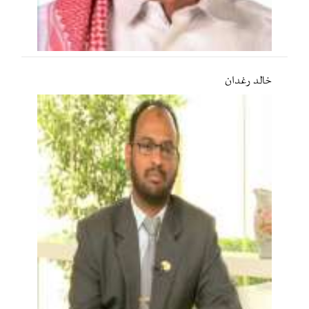
خالد رغدان