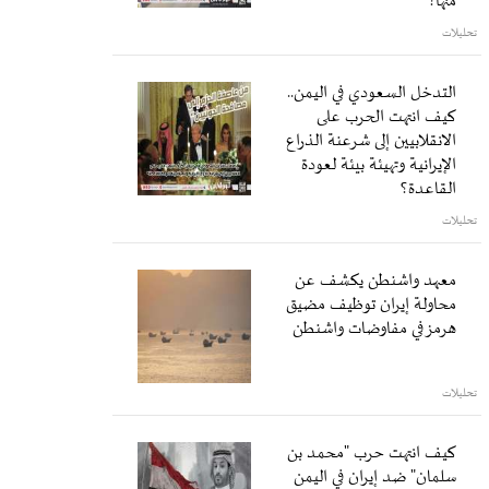
منها؟
تحليلات
التدخل السعودي في اليمن..
كيف انتهت الحرب على
الانقلابيين إلى شرعنة الذراع
الإيرانية وتهيئة بيئة لعودة
القاعدة؟
تحليلات
معهد واشنطن يكشف عن
محاولة إيران توظيف مضيق
هرمز في مفاوضات واشنطن
تحليلات
كيف انتهت حرب "محمد بن
سلمان" ضد إيران في اليمن