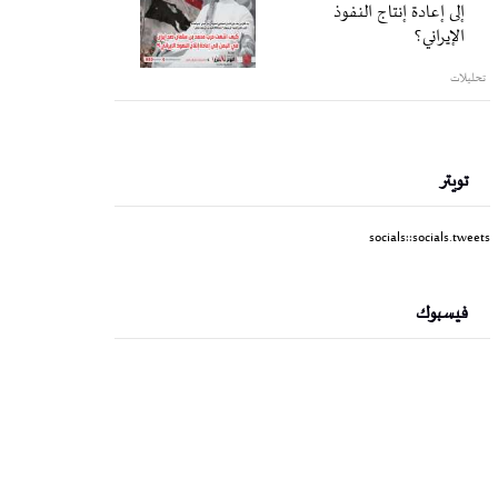
إلى إعادة إنتاج النفوذ
الإيراني؟
تحليلات
تويتر
socials::socials.tweets
فيسبوك