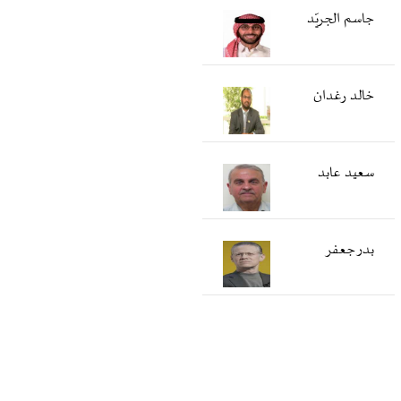
جاسم الجريّد
خالد رغدان
سعید عابد
بدر جعفر