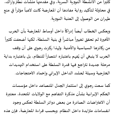
كثيراً من الأنشطة النووية السرية، وفي مقدمتها منشآت نطنز وأراك،
في محاولة لتأكيد رواية مفادها أن المعارضة كانت لاعباً مؤثراً في منع
طهران من الوصول إلى العتبة النووية.
ويعكس الخطاب أيضاً إدراكاً داخل أوساط المعارضة بأن الحرب
الأخيرة لم تحقق تغييراً مباشراً في بنية السلطة، لكنها أضعفت كثيراً
من ركائزها السياسية والأمنية. ولهذا ركزت رجوي على أن وقف
الحرب لا ينبغي أن يُفهم باعتباره انتصاراً للنظام، بل باعتباره بداية
مرحلة جديدة تتراجع فيها قدرة السلطة على استخدام التهديدات
الخارجية وسيلة لحشد الداخل الإيراني وإخماد الاحتجاجات.
كما سعت رجوي إلى استثمار الجدل المتصاعد داخل مؤسسات
الحكم الإيرانية بشأن مذكرة التفاهم مع الولايات المتحدة، معتبرة
أن الاعتراضات الصادرة من بعض دوائر السلطة تعكس وجود
انقسامات متزايدة داخل النظام. وبحسب قراءة المعارضة، فإن هذه