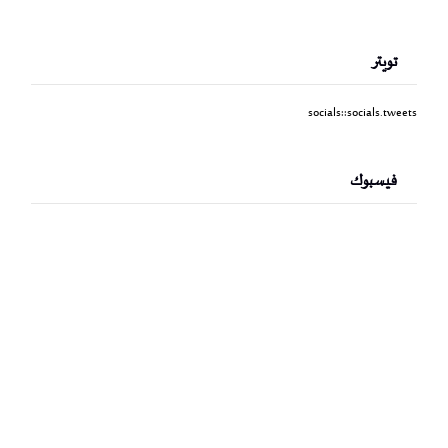
تويتر
socials::socials.tweets
فيسبوك