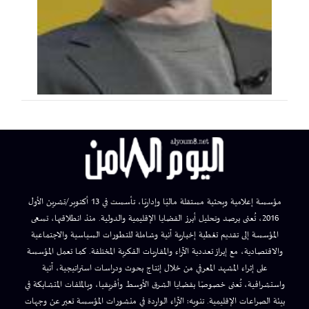
مؤسسة إعلامية وبحثية مستقلة ماليًا وإداريًا، تأسست في 13 أكتوبر/تشرين الأول
2016، تُعنى برصد وتحليل أبرز القضايا الإقليمية والدولية. منذ انطلاقتها، تسعى
المؤسسة إلى تقديم تغطية إخبارية آنية وشاملة للتطورات السياسية والاجتماعية
والاقتصادية، مع إبراز تعددية الآراء والمقاربات الفكرية المختلفة. كما تعمل المؤسسة
على إثراء المشهد المعرفي من خلال إنتاج بحوث ودراسات استراتيجية، آنية
واستشرافية، تُعنى خصوصًا بقضايا الشرق الأوسط وأفريقيا، وبالملفات المتشابكة في
بيئة الصراعات الإقليمية. تنويه: الآراء الواردة في منشورات المؤسسة تعبر عن وجهات