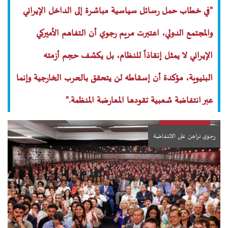
"في خطاب حمل رسائل سياسية مباشرة إلى الداخل الإيراني
والمجتمع الدولي، اعتبرت مريم رجوي أن التفاهم الأميركي
الإيراني لا يمثل إنقاذاً للنظام، بل يكشف حجم أزمته
البنيوية، مؤكدة أن إسقاطه لن يتحقق بالحرب الخارجية وإنما
عبر انتفاضة شعبية تقودها المعارضة المنظمة."
رجوي تراهن على الانتفاضة