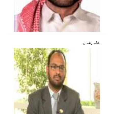
خالد رغدان