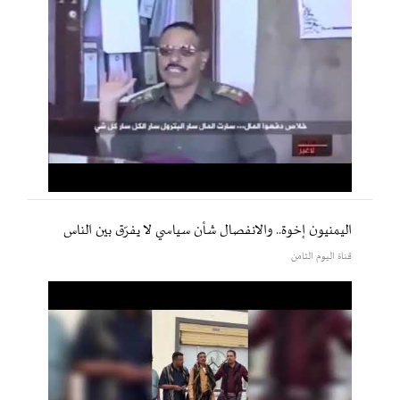
اليمنيون إخوة.. والانفصال شأن سياسي لا يفرّق بين الناس
قناة اليوم الثامن