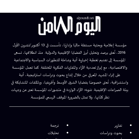
مؤسسة إعلامية وبحثية مستقلة ماليًا وإداريًا، تأسست في 13 أكتوبر/تشرين الأول
2016، تُعنى برصد وتحليل أبرز القضايا الإقليمية والدولية. منذ انطلاقتها، تسعى
المؤسسة إلى تقديم تغطية إخبارية آنية وشاملة للتطورات السياسية والاجتماعية
والاقتصادية، مع إبراز تعددية الآراء والمقاربات الفكرية المختلفة. كما تعمل المؤسسة
على إثراء المشهد المعرفي من خلال إنتاج بحوث ودراسات استراتيجية، آنية
واستشرافية، تُعنى خصوصًا بقضايا الشرق الأوسط وأفريقيا، وبالملفات المتشابكة في
بيئة الصراعات الإقليمية. تنويه: الآراء الواردة في منشورات المؤسسة تعبر عن وجهات
نظر كتّابها، ولا تمثل بالضرورة الموقف الرسمي للمؤسسة.
تقارير
ترجمة
بحوث ودراسات
تحليلات