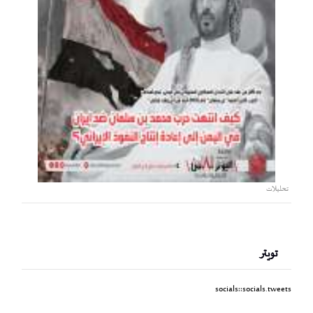
تحليلات
تويتر
socials::socials.tweets