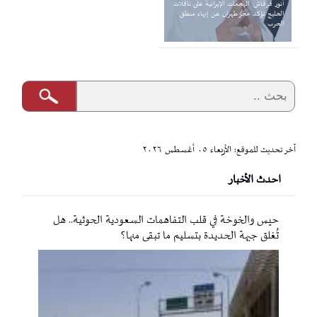
أنور قرقاش: الهجمات الإيرانية على ناقلات
الخليج تؤكد عجز طهران عن إنهاء منطق
الحرب
آخر تحديث للموقع: الأربعاء ٠٥ أغسطس ٢٠٢٦
احدث الأخبار
حيس والخوخة في قلب التفاهمات السعودية الحوثية.. هل
تُغلق جبهة الحديدة بتسليم ما تبقى منها؟