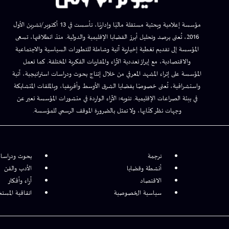
مؤسسة إعلامية وبحثية مستقلة ماليًا وإداريًا، تأسست في 13 أكتوبر/تشرين الأول
2016، تُعنى برصد وتحليل أبرز القضايا الإقليمية والدولية. منذ انطلاقتها، تسعى
المؤسسة إلى تقديم تغطية إخبارية آنية وشاملة للتطورات السياسية والاجتماعية
والاقتصادية، مع إبراز تعددية الآراء والمقاربات الفكرية المختلفة. كما تعمل
المؤسسة على إثراء المشهد المعرفي من خلال إنتاج بحوث ودراسات استراتيجية، آنية
واستشرافية، تُعنى خصوصًا بقضايا الشرق الأوسط وأفريقيا، وبالملفات المتشابكة
في بيئة الصراعات الإقليمية. تنويه: الآراء الواردة في منشورات المؤسسة تعبر عن
وجهات نظر كتّابها، ولا تمثل بالضرورة الموقف الرسمي للمؤسسة.
ترجمة
بحوث ودراسا
أنشطة وقضايا
الأدب والفن
الاقتصاد
آراء وأفكار
سياسية الخصوصية
اتفاقية المست