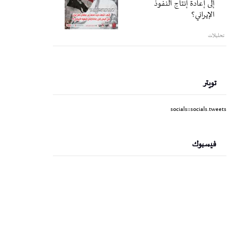
إلى إعادة إنتاج النفوذ
الإيراني؟
تحليلات
تويتر
socials::socials.tweets
فيسبوك