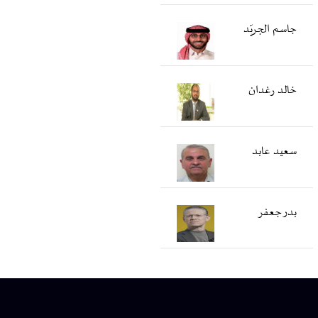
جاسم الجريّد
خالد رغدان
سعید عابد
بدر جعفر