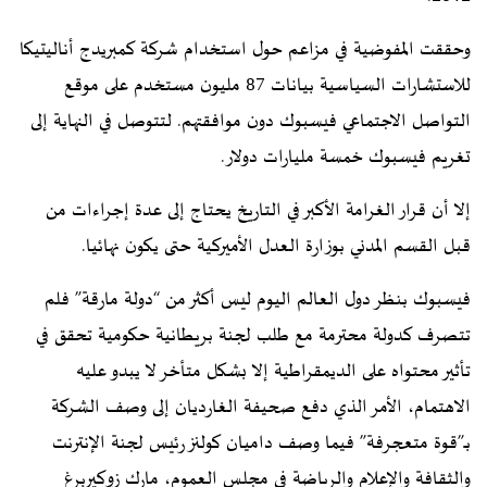
وحققت المفوضية في مزاعم حول استخدام شركة كمبريدج أناليتيكا
للاستشارات السياسية بيانات 87 مليون مستخدم على موقع
التواصل الاجتماعي فيسبوك دون موافقتهم. لتتوصل في النهاية إلى
تغريم فيسبوك خمسة مليارات دولار.
إلا أن قرار الغرامة الأكبر في التاريخ يحتاج إلى عدة إجراءات من
قبل القسم المدني بوزارة العدل الأميركية حتى يكون نهائيا.
فيسبوك بنظر دول العالم اليوم ليس أكثر من “دولة مارقة” فلم
تتصرف كدولة محترمة مع طلب لجنة بريطانية حكومية تحقق في
تأثير محتواه على الديمقراطية إلا بشكل متأخر لا يبدو عليه
الاهتمام، الأمر الذي دفع صحيفة الغارديان إلى وصف الشركة
بـ”قوة متعجرفة” فيما وصف داميان كولنز رئيس لجنة الإنترنت
والثقافة والإعلام والرياضة في مجلس العموم، مارك زوكيربرغ