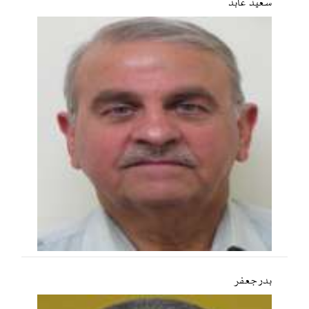
سعید عابد
بدر جعفر