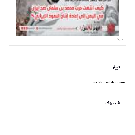
تحليلات
تويتر
socials::socials.tweets
فيسبوك