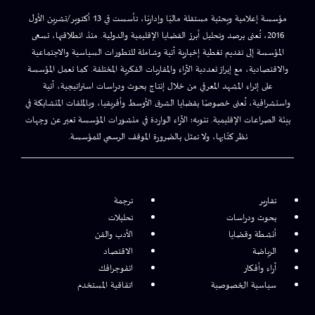
مؤسسة إعلامية وبحثية مستقلة ماليًا وإداريًا، تأسست في 13 أكتوبر/تشرين الأول
2016، تُعنى برصد وتحليل أبرز القضايا الإقليمية والدولية. منذ انطلاقتها، تسعى
المؤسسة إلى تقديم تغطية إخبارية آنية وشاملة للتطورات السياسية والاجتماعية
والاقتصادية، مع إبراز تعددية الآراء والمقاربات الفكرية المختلفة. كما تعمل المؤسسة
على إثراء المشهد المعرفي من خلال إنتاج بحوث ودراسات استراتيجية، آنية
واستشرافية، تُعنى خصوصًا بقضايا الشرق الأوسط وأفريقيا، وبالملفات المتشابكة في
بيئة الصراعات الإقليمية. تنويه: الآراء الواردة في منشورات المؤسسة تعبر عن وجهات
نظر كتّابها، ولا تمثل بالضرورة الموقف الرسمي للمؤسسة.
تقارير
ترجمة
بحوث ودراسات
تحليلات
أنشطة وقضايا
الأدب والفن
الرياضة
الاقتصاد
آراء وأفكار
انفوجرافك
سياسية الخصوصية
اتفاقية المستخدم