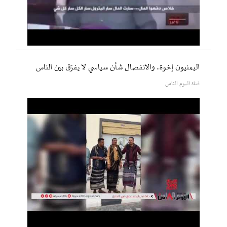
اليمنيون إخوة.. والانفصال شأن سياسي لا يفرّق بين الناس
قناة اليوم الثامن