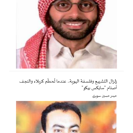
زلزال التشييع وفلسفة الهوية.. عندما تُحطّم كربلاء والنجف
أصنام "سايكس بيكو"
حيدر حسين سويري