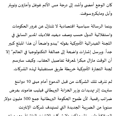
كان الوجع أمضى وأشد إلى درجة مس الألم غوغل وأمازون وتويتر
وأبل ومايكروسوفت.
بينما الرسالة سياسية اقتصادية لا تتنازل عن غرور الحكومات
واستقلالية الدول حسب وصف ديفيد فلاديك المدير السابق في
اللجنة الفيدرالية الأميركية بقوله “يبدو واضحاً أن هذا المبلغ كبير
جداً. ويرسل إشارات واضحة إلى عمالقة التكنولوجيا في العالم” إلا
أن الوقت مازال مبكرا لمعرفة تفاصيل العقاب، وكيف سترسم
لجنة التجارة الأميركية خريطة طريق مستقبلية لهذه الشركات.
لم تذرف تلك الشركات من قبل الدموع أمام مبنى 10 دواننغ
ستريت إثر تهديدات وزير الخزانة البريطاني فيليب هاموند بفرض
ضرائب رقمية. لأن طموح الحكومة البريطانية جمع 500 مليون دولار
سنويا من الضريبة الجديدة التي تستهدف شركات الإنترنت