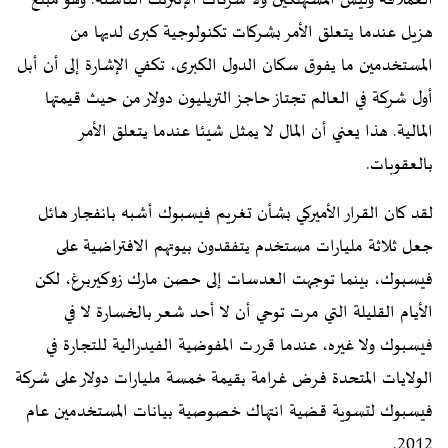
العملاقة وليس المستهلكين ولا شركات الإنترنت الناشئة. وهو مبلغ
هزيل عندما يتعلق الأمر بشركات تكنولوجية كبرى لديها من
المستخدمين ما يفوق سكان الدول الكبرى، تكفي الإشارة إلى أن أبل
أول شركة في العالم تجتاز حاجز التريليون دولار من حيث قيمتها
المالية. هذا يعني أن المال لا يمثل شيئا عندما يتعلق الأمر
بالعقوبات.
لقد كان القرار الأميركي بشأن تغريم فيسبوك أشبه بانفجار هائل
جعل ثلاثة مليارات مستخدم يتفقدون بيوتهم الافتراضية على
فيسبوك، بينما توجهت العدسات إلى حصن مارك زوكيربرغ، لكن
الأيام القليلة التي مرت توحي أن لا أحد شعر بالخسارة لا في
فيسبوك ولا غيره، عندما قررت المفوضية الفيدرالية للتجارة في
الولايات المتحدة فرض غرامة بقيمة خمسة مليارات دولار على شركة
فيسبوك لتسوية قضية انتهاك خصوصية بيانات المستخدمين عام
2012.