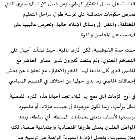
الدنيا”، على سبيل الاعتزاز الوطني، ومن قبيل الإرث الحضاري الذي
تحرص حكومات متعاقبة على غرسه طوال مراحل التعليم
المختلفة، وانتقل إلى وسائل الإعلام حاليا، وتحرص غالبيتها على
الحديث عن المحاسن والقوة.
خفت حدة الشوفينية، لكن آثارها باقية، حيث نشأت أجيال على
التضخم المعنوي، ولم يلتفت كثيرون لمدى اتساق الحاضر مع
الماضي الذي كان دافعا لهذا الفخر والاعتزاز، مع تجاوزنا عن بعض
إخفاقات الماضي وما يدور حولها من اختلاف في التقييم السياسي.
في أوج الأزمات التي تعج بها البلاد تجد أحيانا هذه النبرة الشعبية
تطل برأسها، ربما تكون موجودة في جينات هؤلاء، أو مقصود
ترسيخها لأسباب تتعلق بحسابات السلطة، أي سلطة، وتجد
المواطن الغلبان يعيش ظروفا اقتصادية واجتماعية صعبة، لكنه
يعتز بمصريته، وتعمل الإدارة المصرية الراهنة على ترسيخ هذا