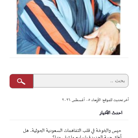
آخر تحديث للموقع: الأربعاء ٠٥ أغسطس ٢٠٢٦
احدث الأخبار
حيس والخوخة في قلب التفاهمات السعودية الحوثية.. هل
تُغلق جبهة الحديدة بتسليم ما تبقى منها؟