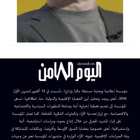
مؤسسة إعلامية وبحثية مستقلة ماليًا وإداريًا، تأسست في 13 أكتوبر/تشرين الأول
2016، تُعنى برصد وتحليل أبرز القضايا الإقليمية والدولية. منذ انطلاقتها، تسعى
المؤسسة إلى تقديم تغطية إخبارية آنية وشاملة للتطورات السياسية والاجتماعية
والاقتصادية، مع إبراز تعددية الآراء والمقاربات الفكرية المختلفة. كما تعمل المؤسسة
على إثراء المشهد المعرفي من خلال إنتاج بحوث ودراسات استراتيجية، آنية
واستشرافية، تُعنى خصوصًا بقضايا الشرق الأوسط وأفريقيا، وبالملفات المتشابكة في
بيئة الصراعات الإقليمية. تنويه: الآراء الواردة في منشورات المؤسسة تعبر عن وجهات