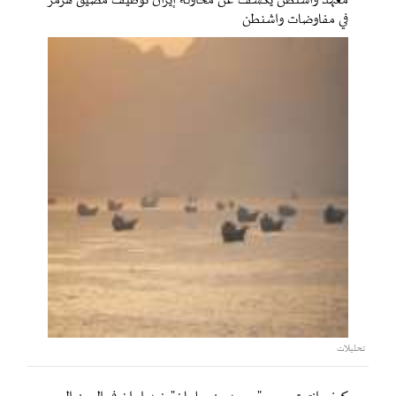
معهد واشنطن يكشف عن محاولة إيران توظيف مضيق هرمز
في مفاوضات واشنطن
تحليلات