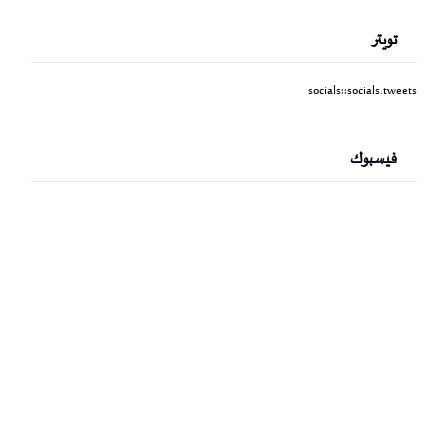
تويتر
socials::socials.tweets
فيسبوك