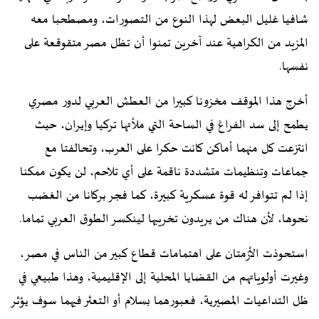
شافيا غليل البعض لهذا النوع من التصورات، ومصطحبا معه
المزيد من الكراهية عند آخرين تمنوا أن تظل مصر متقوقعة على
نفسها.
أخرج هذا الموقف مخزونا كبيرا من العطش العربي لدور مصري
يطمح إلى سد الفراغ في الساحة التي ملأتها تركيا وإيران، حيث
انتزعت كل منهما أماكن كانت حكرا على العرب، وتحالفتا مع
جماعات وتنظيمات متشددة ناقمة على أي تلاحم، لن يكون ممكنا
إذا لم تتوافر له قوة عسكرية كبيرة، كما فجر بركانا من الغضب
نحوها، لأن هناك من يريدون تخريبها لينكسر الطوق العربي تماما.
استحوذت الأزمتان على اهتمامات قطاع كبير من الناس في مصر،
وغيرت أولوياتهم من القضايا المحلية إلى الإقليمية، وهذا طبيعي في
ظل التداعيات المصيرية، فعبورهما بسلام أو التعثر فيهما سوف يؤثر