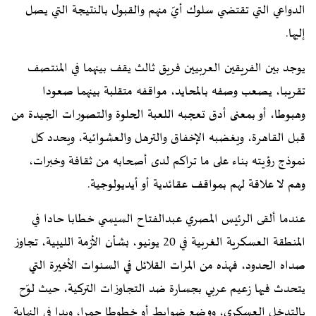
الدواعي التي تقتضي سلوك أيّ منهم والقبول بالنتيجة التي يصل
إليها.
يوجد بين الفريقين العربيين فريق ثالث يقف بينهما في المنتصف
تقريبا، يصعب وصفه بالمحايد، مواقفه متقلبة بينهما صعودا
وهبوطا، أو بمعنى أدق تعجبه اللعبة الحلوة والتصورات الجيدة من
قبل القاهرة، ويغضبه الإخفاق والترهل والعشوائية، ويحدد كل
نموذج رؤيته بناء على ما تراكم لدى أصحابه من ثقافة وخبرات،
وهم لا علاقة لهم بمواقف عقائدية أو أيديولوجية.
عندما ألقى الرئيس المصري عبدالفتاح السيسي خطابا حادا في
المنطقة العسكرية الغربية في 20 يونيو، بشأن الأزمة الليبية، تجاوز
صداه الحدود، فهذه من المرات القلائل في السنوات الأخيرة التي
يتحدث فيها زعيم عربي بجسارة ضد التجاوزات التركية، حيث لوّح
بالتدخل العسكري، ووضع ضوابط أو خطوطا حمرا، وبدا في النهاية