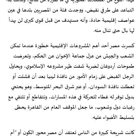
فهذا النوع من المشكلات المحورية في ما تفرزه من نتائج، ولذلك بدا
التباعد على طرفي نقيض، ووجدت فئة من المصريين بلدها في عين
عواصف إقليمية حادة، وأنه مستهدف من قبل قوى كبرى لن يهدأ
لها بال حتى تنال منه.
كسرت مصر أحد أهم المشروعات الإقليمية خطورة عندما تمكن
الشعب والجيش من عزل جماعة الإخوان عن الحكم، وتعرضت
طموحات أردوغان لضربة شقت ظهر مشروعه الإسلاموي، ويحاول
الرجل القبض على زمام الأمور من نافذة ليبيا بعد أن فشلت أو
تعطلت نافذة السودان، أو عبر شرق البحر المتوسط، وهو يحتمي
بدول توفر له غطاء للحركة في هذه المسارات، وتتقاطع أو تلتقي مع
رغبات دول وشعوب، ما جعل الموقف العام من القاهرة يحظى
بتسليط الأضواء عليه.
كانت شريحة كبيرة من الناس تعتقد أن مصر محور الكون أو “أم