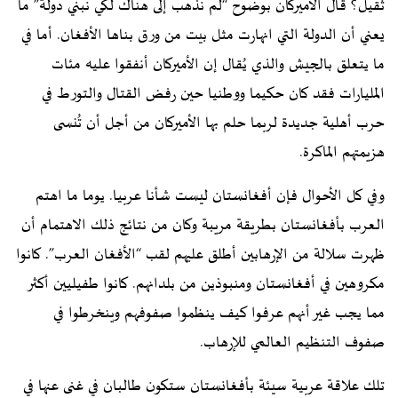
ثقيل؟ قال الأميركان بوضوح “لم نذهب إلى هناك لكي نبني دولة” ما
يعني أن الدولة التي انهارت مثل بيت من ورق بناها الأفغان. أما في
ما يتعلق بالجيش والذي يُقال إن الأميركان أنفقوا عليه مئات
المليارات فقد كان حكيما ووطنيا حين رفض القتال والتورط في
حرب أهلية جديدة لربما حلم بها الأميركان من أجل أن تُنسى
هزيمتهم الماكرة.
وفي كل الأحوال فإن أفغانستان ليست شأنا عربيا. يوما ما اهتم
العرب بأفغانستان بطريقة مريبة وكان من نتائج ذلك الاهتمام أن
ظهرت سلالة من الإرهابين أطلق عليهم لقب “الأفغان العرب”. كانوا
مكروهين في أفغانستان ومنبوذين من بلدانهم. كانوا طفيليين أكثر
مما يجب غير أنهم عرفوا كيف ينظموا صفوفهم وينخرطوا في
صفوف التنظيم العالمي للإرهاب.
تلك علاقة عربية سيئة بأفغانستان ستكون طالبان في غنى عنها في