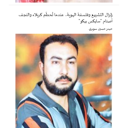
زلزال التشييع وفلسفة الهوية.. عندما تُحطّم كربلاء والنجف
أصنام "سايكس بيكو"
حيدر حسين سويري