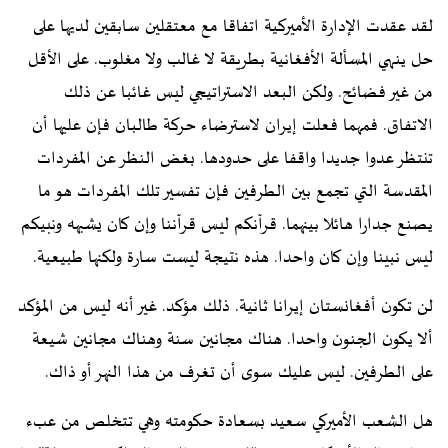
لقد عقدت الإدارة الأميركية اتفاقا مع معتقلين سابقين لديها على
حل ينهي المسألة الأفغانية بطريقة لا غالب ولا مغلوب. على الأقل
من غير فضائح. ولكن البعد الاستراتيجي ليس غائبا عن ذلك
الاتفاق. فمهما فعلت إيران لاسترضاء حركة طالبان فإن عليها أن
تنتظر عدوا جديدا واقفا على حدودها. بغض النظر عن المفردات
المقدسة التي تجمع بين الطرفين فإن تفسير تلك المفردات هو ما
يصنع جدارا هائلا بينهما. قرآنكم ليس قرآننا وإن كان يشبهه ونبيكم
ليس نبينا وإن كان واحدا. هذه نتيجة ليست سارة ولكنها طبيعية.
لن تكون أفغانستان إيرانا ثانية. ذلك مؤكد. غير أنه ليس من المؤكد
ألا يكون الجنون واحدا. هناك مجانين سنة وهناك مجانين شيعة
على الطرفين. ليس عليك سوى أن تغرف من هذا النهر أو ذاك.
هل الشعب الأميركي سعيد بسعادة حكومته وهي تتخلص من عبء