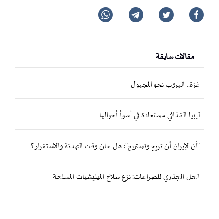
مقالات سابقة
غزة.. الهروب نحو المجهول
ليبيا القذافي مستعادة في أسوأ أحوالها
"آن لإيران أن تريح وتستريح": هل حان وقت التهدئة والاستقرار؟
الحل الجذري للصراعات: نزع سلاح الميليشيات المسلحة