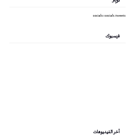
تويتر
socials::socials.tweets
فيسبوك
أخر الفيديوهات