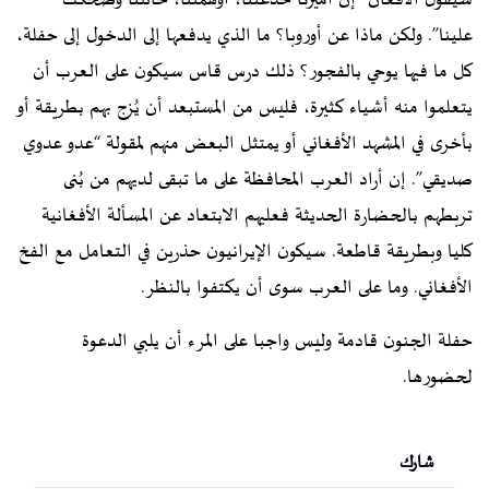
سيقول الأفغان “إن أميركا خدعتنا، أوهمتنا، خانتنا وضحكت
علينا”. ولكن ماذا عن أوروبا؟ ما الذي يدفعها إلى الدخول إلى حفلة،
كل ما فيها يوحي بالفجور؟ ذلك درس قاس سيكون على العرب أن
يتعلموا منه أشياء كثيرة، فليس من المستبعد أن يُزج بهم بطريقة أو
بأخرى في المشهد الأفغاني أو يمتثل البعض منهم لمقولة “عدو عدوي
صديقي”. إن أراد العرب المحافظة على ما تبقى لديهم من بُنى
تربطهم بالحضارة الحديثة فعليهم الابتعاد عن المسألة الأفغانية
كليا وبطريقة قاطعة. سيكون الإيرانيون حذرين في التعامل مع الفخ
الأفغاني. وما على العرب سوى أن يكتفوا بالنظر.
حفلة الجنون قادمة وليس واجبا على المرء أن يلبي الدعوة
لحضورها.
شارك