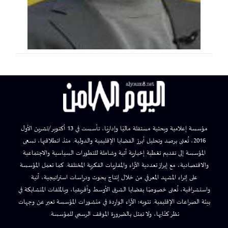
مؤسسة إعلامية وبحثية مستقلة ماليًا وإداريًا، تأسست في 13 أكتوبر/تشرين الأول
2016، تُعنى برصد وتحليل أبرز القضايا الإقليمية والدولية. منذ انطلاقتها، تسعى
المؤسسة إلى تقديم تغطية إخبارية آنية وشاملة للتطورات السياسية والاجتماعية
والاقتصادية، مع إبراز تعددية الآراء والمقاربات الفكرية المختلفة. كما تعمل المؤسسة
على إثراء المشهد المعرفي من خلال إنتاج بحوث ودراسات استراتيجية، آنية
واستشرافية، تُعنى خصوصًا بقضايا الشرق الأوسط وأفريقيا، وبالملفات المتشابكة في
بيئة الصراعات الإقليمية. تنويه: الآراء الواردة في منشورات المؤسسة تعبر عن وجهات
نظر كتّابها، ولا تمثل بالضرورة الموقف الرسمي للمؤسسة.