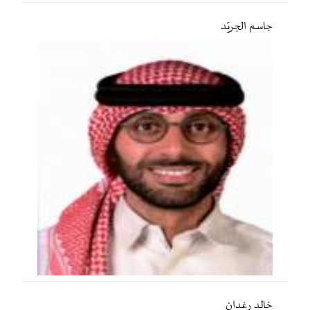
جاسم الجريّد
خالد رغدان