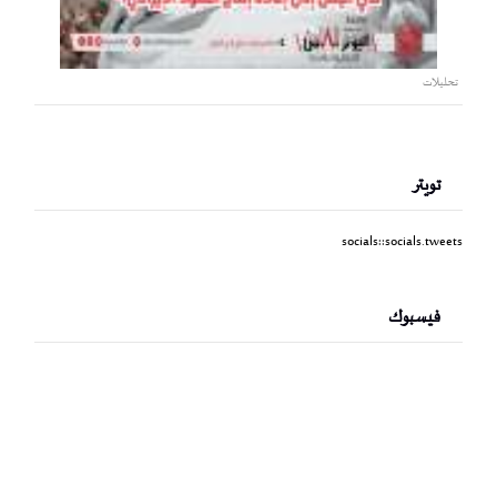
تحليلات
تويتر
socials::socials.tweets
فيسبوك