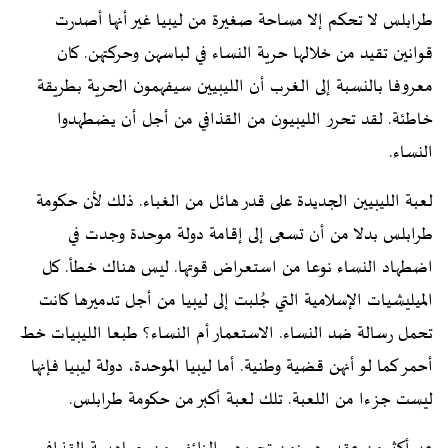
طرابلس لا تحكم إلا مساحة صغيرة من ليبيا غير أنها أصدرت
قوانين تقيد من خلالها حرية النساء في لباسهن وحركتهن. كان
معروفا بالنسبة إلى الغرب أن الليبيين سيفهمون الحرية بطريقة
خاطئة. لقد تحرر الليبيون من القذافي من أجل أن يضطهدوا
النساء.
لعبة الليبيين الجديدة على قدر هائل من الغباء. ذلك لأن حكومة
طرابلس بدلا من أن تسعى إلى إقامة دولة موحدة وجدت في
اضطهاد النساء نوعا من استعراض قوتها. ليس هناك خطأ. كل
الميليشيات الإسلامية التي جُلبت إلى ليبيا من أجل تدميرها كانت
تحمل رسالة ضد النساء. الاستعمار أم النساء؟ طبعا الليبيات خط
أحمر كما لو أنهن قضية وطنية. أما ليبيا الموحدة، دولة ليبيا فإنها
ليست جزءا من اللعبة. تلك لعبة أكبر من حكومة طرابلس.