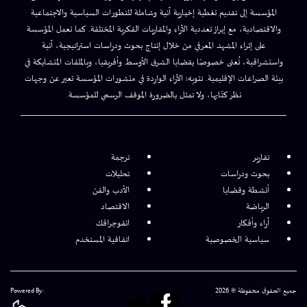
المؤسسة إلى تقديم تغطية إخبارية آنية وشاملة للتطورات السياسية والاجتماعية
والاقتصادية، مع إبراز تعددية الآراء والمقاربات الفكرية المختلفة. كما تعمل المؤسسة
على إثراء المشهد المعرفي من خلال إنتاج بحوث ودراسات استراتيجية، آنية
واستشرافية، تُعنى خصوصًا بقضايا الشرق الأوسط وأفريقيا، وبالملفات المتشابكة في
بيئة الصراعات الإقليمية. تنويه: الآراء الواردة في منشورات المؤسسة تعبر عن وجهات
نظر كتّابها، ولا تمثل بالضرورة الموقف الرسمي للمؤسسة.
تقارير
ترجمة
بحوث ودراسات
تحليلات
أنشطة وقضايا
الأدب والفن
الرياضة
الاقتصاد
آراء وأفكار
انفوجرافك
سياسية الخصوصية
اتفاقية المستخدم
جميع الحقوق محفوظة © 2026
Powered By: