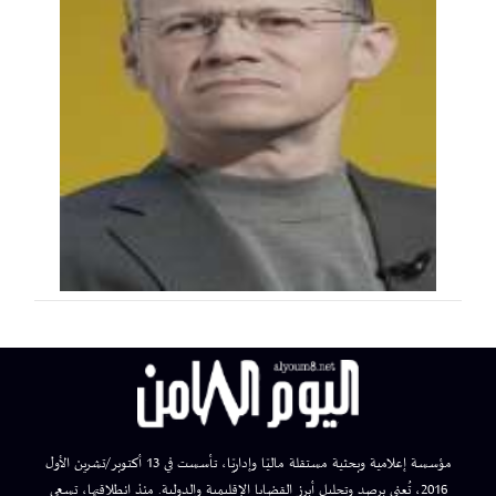
مؤسسة إعلامية وبحثية مستقلة ماليًا وإداريًا، تأسست في 13 أكتوبر/تشرين الأول
2016، تُعنى برصد وتحليل أبرز القضايا الإقليمية والدولية. منذ انطلاقتها، تسعى