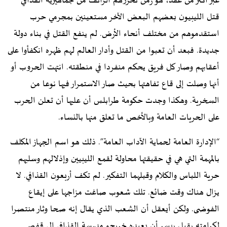
عبر أكثر من عقد، هو زمن تحررهم الزائف من جماهيرية القذافي
قتل الليبيون بعضهم البعض الآخر مستعينين بمجرمي حرب
استقدموهم من مختلف أنحاء الأرض. لم ينفع القتل في بناء دولة
جديدة. فبعد أن تعبوا من القتل وأدار العالم لهم ظهره انكفأوا على
أعقابهم وصار كل فريق يحكم منفردا في منطقته. انتهت الحروب أو
أنها وصلت إلى قاع تفاهتها بحيث صار الاستمرار فيها نوعا من
السخرية. وهكذا وجدت حكومة طرابلس أن عليها أن تعلن الحرب
على الحريات العامة وبالأخص ما تعلق منها بالنساء.
“الإدارة العامة لحماية الآداب العامة”. ذلك هو اسم الجهاز المكلف
بالمهمة التي هي في حقيقتها محاولة لقمع الليبيين وإذلالهم وسلبهم
حرية اللباس والكلام وقبلهما التفكير. لم تكف أربعون القذافي. لا
يزال هناك وقت ضائع. تلك شعوب صاغت مزاجها على إيقاع
الفوضى. ولكن أيعقل أن الشعب الذي يقال إنه صحا وثار منتصرا
لكرامته يقبل بيسر أن يعيده خريجو مدرسة القذافي إلى قفص