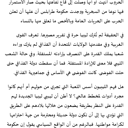
الحروب انتهت أو أنها وصلت إلى قاع تفاهتها بحيث صار الاستمرار
فيها نوعا من السخرية ووجدت حكومة طرابلس أن عليها أن تعلن
الحرب على الحريات العامة وبالأخص ما تعلق منها بالنساء
في الحقيقة لم تُترك ليبيا حرة في تقرير مصيرها. تعرف القوى
الغربية وفي مقدمتها الولايات المتحدة أن القذافي لم يترك وراءه
شعبا يملك القدرة على التصرف بإرادته المستقلة. وفي حالة الشعب
الليبي فلا معنى للإرادة المستقلة. فما أن سقطت دولة القذافي حتى
حلت الفوضى. كانت الفوضى هي الأساس في جماهيرية القذافي.
هل فهم الليبيون أسس اللعبة التي تجري من حولهم أم أنهم كانوا
مجرد أدوات لمخطط عالمي؟ لا أظن أن ليبيي ليبيا الجديدة لهم
القدرة على النظر بطريقة يضعون من خلالها بلادهم على الطريق
التي تؤدي بها إلى أن تكون دولة حديثة ومحترمة من جهة احترامها
لكرامة مواطنيها. فبالرغم من أن الواقع السياسي يقول إن حكومة