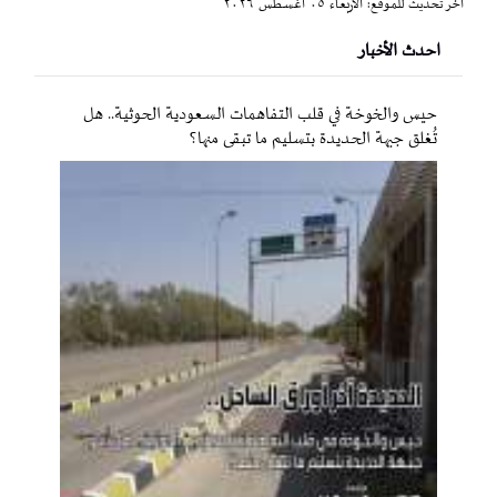
آخر تحديث للموقع: الأربعاء ٠٥ أغسطس ٢٠٢٦
احدث الأخبار
حيس والخوخة في قلب التفاهمات السعودية الحوثية.. هل
تُغلق جبهة الحديدة بتسليم ما تبقى منها؟