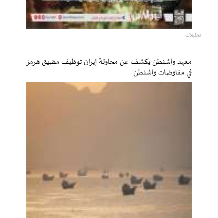
تحليلات
معهد واشنطن يكشف عن محاولة إيران توظيف مضيق هرمز
في مفاوضات واشنطن