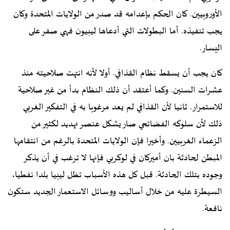
الأوروبيين. كان الحكم بإعدامه قد صدر من الولايات المتحدة وكان
يجب تنفيذه. أما البطولات التي أدعاها ليبيون فهي صفر على
اليسار.
كان يجب أن يسقط نظام القذافي. أولا لأنه انتهت صلاحيته منذ
عشرات السنين. وكما أعتقد أن ذلك النظام بدأ من غير صلاحية
للاستمرار. ثانيا لأن القذافي لم يعد مرغوبا به في التفكير الغربي
ذلك لأن سلوكه الفضائحي صار يشكل عنصر تهديد لكثير من
الزعماء الغربيين. وأخيرا فإن الولايات المتحدة بالرغم من انتقامها
المبطن لحادثة بان أميركان في لوكربي فإنها لا ترغب في أن يذكر
وجوده بتلك الحادثة. قبل كل هذه الأسباب تظل ليبيا بلدا نفطيا،
السيطرة عليه من خلال أساليب ووسائل الاستعمار الجديد ستكون
نافعة.