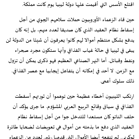
اقتلع الأسس التي أقيمت عليها دولة ليبيا يوم كانت مملكة.
حين قاد الزعماء الأوروبيون حملات سلاحهم الجوي من أجل
إسقاط نظام العقيد الذي كان صديقا لعدد منهم، بل إنه كان
يدفع بشكل منتظم أموالا لهم كانوا يعرفون أن شيئا من الدولة لن
يبقى في ليبيا في حالة غياب القذافي وأنها ستكون مجرد صحراء
ونفط وقبائل. أما النهر الصناعي العظيم فهو ذكرى يمكن أن تزول
مع الزمن. لا أحد في إمكانه أن يتفاعل إيجابيا مع عصر القذافي.
ذلك سلوك أعمى.
ارتكب الليبيون أخطاء عظيمة حين توهموا أن ثورتهم أسقطت
القذافي في سياق وقائع الربيع العربي المشؤوم. ما جرى يؤكد أن
حلف الناتو كان مستعدا للتدخل جوا من أجل إسقاط نظام
العقيد الذي دفع ما بذمته من أموال هي تعويضات لضحايا طائرة
لوكربي. لم تنفعه أيضا الأموال التي قدمها رشى لعدد من الزعماء