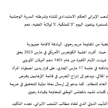
مًا، رفض الملايين من الشعب الإيراني الحكم الاستبدادي للشاه وشرطته السرية الوحشية
لمستمرة يهتفون اليوم “لا للملكية، لا لولاية الفقيه، نعم
خبة من المقاومة مريم رجوي، الهادفة لاقامة جمهورية
ديمقراطية، على أساس فصل الدين عن الدولة وغير نووية، حيث أقرت اغلبية الكونغرس الأمريكي في مارس 2023 بحق
الشعب الإيراني في إقامة هذه الجمهورية الديمقراطية، كما شهدت الأيام الأخيرة من عام 1401 دعم البرلمان الأوروبي
لانتفاضة ومقاومة الشعب الإيراني ضد نظام خامنئي، بمصادقته في جلسة 17 مارس الجاري، على قرار يدين اضطهاد المرأة
 الملالي، ويدعو إلى إدراج الحرس في قائمة الإرهابيين وفرض
عام للنظام، كما يدعو إلى إرسال بعثة دولية للتحقيق في جريمة
 كلمات تشيد بالمجلس الوطني للمقاومة وقيادة رجوي.
تأييد الدولي الذي تلقاه مطالب الشعب الايراني، تجدد التأكيد