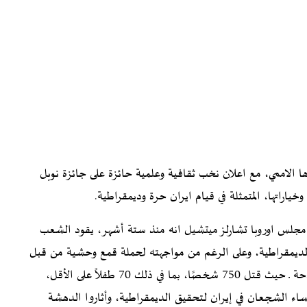
الاممي، مع اعلان نخب ثقافية وعلمية حائزة على جائزة نوبل
ا وخياراتها، المتمثلة في قيام ايران حرة وديمقراطية.
على الجائزة الى رئيس مجلس اوروبا تشارلز ميتشيل انه منذ ستة أشهر، يقود الشعب
 الديمقراطية، وعلى الرغم من مواجهته لحملة قمع وحشية من قبل
الحرس الثوري الإسلامي (IRGC) وتحمله خسائر بشرية فادحة ـ حيث قتل 750 شخصًا، بما في ذلك 70 طفلاً على الأقل،
الرجال والنساء الشجعان في إيران لتحقيق الديمقراطية، وأثاروا الدهشة