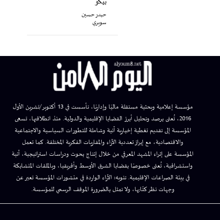
بيكو"
حيدر حسين
سويري
مؤسسة إعلامية وبحثية مستقلة ماليًا وإداريًا، تأسست في 13 أكتوبر/تشرين الأول
2016، تُعنى برصد وتحليل أبرز القضايا الإقليمية والدولية. منذ انطلاقتها، تسعى
المؤسسة إلى تقديم تغطية إخبارية آنية وشاملة للتطورات السياسية والاجتماعية
والاقتصادية، مع إبراز تعددية الآراء والمقاربات الفكرية المختلفة. كما تعمل
المؤسسة على إثراء المشهد المعرفي من خلال إنتاج بحوث ودراسات استراتيجية، آنية
واستشرافية، تُعنى خصوصًا بقضايا الشرق الأوسط وأفريقيا، وبالملفات المتشابكة
في بيئة الصراعات الإقليمية. تنويه: الآراء الواردة في منشورات المؤسسة تعبر عن
وجهات نظر كتّابها، ولا تمثل بالضرورة الموقف الرسمي للمؤسسة.