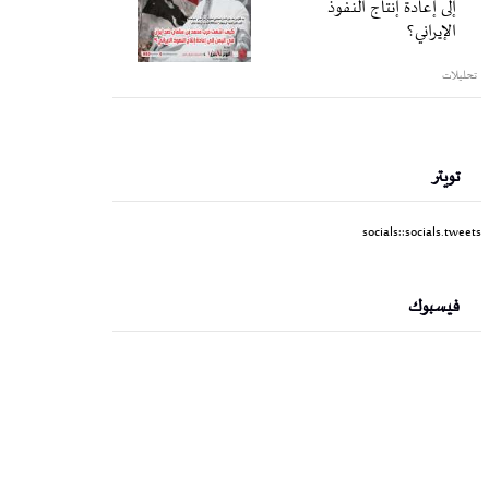
إلى إعادة إنتاج النفوذ
الإيراني؟
تحليلات
تويتر
socials::socials.tweets
فيسبوك