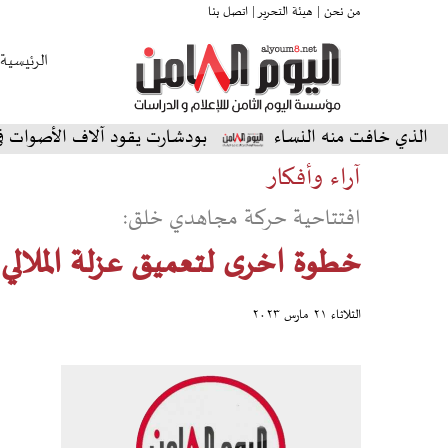
من نحن |
هيئة التحرير |
اتصل بنا
الرئيسية
 خافت منه النساء
بودشارت يقود آلاف الأصوات في أمسية 
آراء وأفكار
افتتاحية حركة مجاهدي خلق:
خطوة اخرى لتعميق عزلة الملالي
الثلاثاء ٢١ مارس ٢٠٢٣