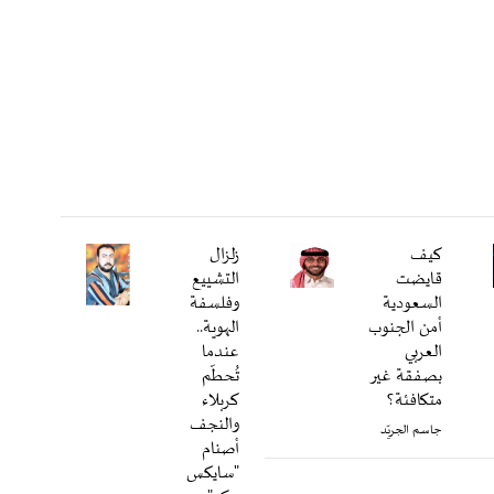
كيف
زلزال
قايضت
التشييع
السعودية
وفلسفة
أمن الجنوب
الهوية..
العربي
عندما
بصفقة غير
تُحطّم
متكافئة؟
كربلاء
والنجف
جاسم الجريّد
أصنام
"سايكس