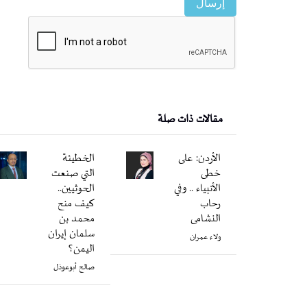
إرسال
مقالات ذات صلة
الأردن: على
الخطيئة
خطى
التي صنعت
الأنبياء .. وفي
الحوثيين..
رحاب
كيف منح
النشامى
محمد بن
سلمان إيران
ولاء عمران
اليمن؟
صالح أبوعوذل