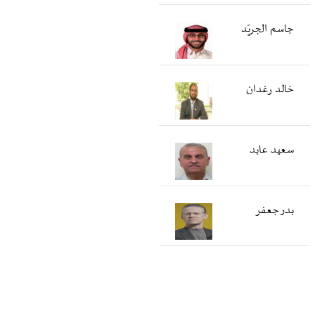
جاسم الجريّد
خالد رغدان
سعید عابد
بدر جعفر